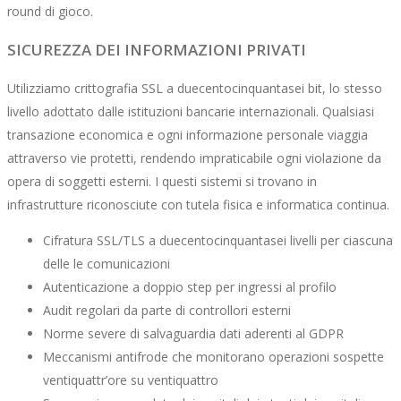
round di gioco.
SICUREZZA DEI INFORMAZIONI PRIVATI
Utilizziamo crittografia SSL a duecentocinquantasei bit, lo stesso
livello adottato dalle istituzioni bancarie internazionali. Qualsiasi
transazione economica e ogni informazione personale viaggia
attraverso vie protetti, rendendo impraticabile ogni violazione da
opera di soggetti esterni. I questi sistemi si trovano in
infrastrutture riconosciute con tutela fisica e informatica continua.
Cifratura SSL/TLS a duecentocinquantasei livelli per ciascuna
delle le comunicazioni
Autenticazione a doppio step per ingressi al profilo
Audit regolari da parte di controllori esterni
Norme severe di salvaguardia dati aderenti al GDPR
Meccanismi antifrode che monitorano operazioni sospette
ventiquattr’ore su ventiquattro