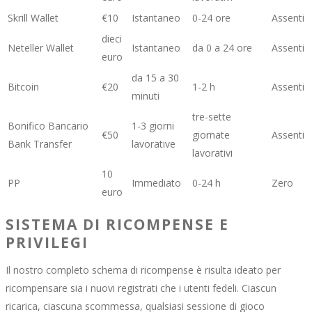
Skrill Wallet
€10
Istantaneo
0-24 ore
Assenti
dieci
Neteller Wallet
Istantaneo
da 0 a 24 ore
Assenti
euro
da 15 a 30
Bitcoin
€20
1-2 h
Assenti
minuti
tre-sette
Bonifico Bancario
1-3 giorni
€50
giornate
Assenti
Bank Transfer
lavorative
lavorativi
10
PP
Immediato
0-24 h
Zero
euro
SISTEMA DI RICOMPENSE E
PRIVILEGI
Il nostro completo schema di ricompense è risulta ideato per
ricompensare sia i nuovi registrati che i utenti fedeli. Ciascun
ricarica, ciascuna scommessa, qualsiasi sessione di gioco