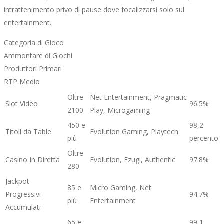
intrattenimento privo di pause dove focalizzarsi solo sul
entertainment.
Categoria di Gioco
Ammontare di Giochi
Produttori Primari
RTP Medio
Oltre
Net Entertainment, Pragmatic
Slot Video
96.5%
2100
Play, Microgaming
450 e
98,2
Titoli da Table
Evolution Gaming, Playtech
più
percento
Oltre
Casino In Diretta
Evolution, Ezugi, Authentic
97.8%
280
Jackpot
85 e
Micro Gaming, Net
Progressivi
94.7%
più
Entertainment
Accumulati
65 e
99,1