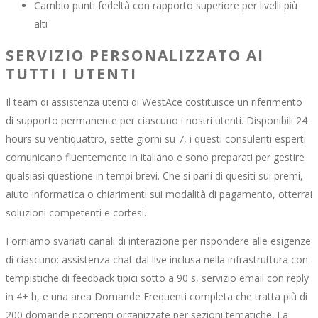
Cambio punti fedeltà con rapporto superiore per livelli più
alti
SERVIZIO PERSONALIZZATO AI
TUTTI I UTENTI
Il team di assistenza utenti di WestAce costituisce un riferimento
di supporto permanente per ciascuno i nostri utenti. Disponibili 24
hours su ventiquattro, sette giorni su 7, i questi consulenti esperti
comunicano fluentemente in italiano e sono preparati per gestire
qualsiasi questione in tempi brevi. Che si parli di quesiti sui premi,
aiuto informatica o chiarimenti sui modalità di pagamento, otterrai
soluzioni competenti e cortesi.
Forniamo svariati canali di interazione per rispondere alle esigenze
di ciascuno: assistenza chat dal live inclusa nella infrastruttura con
tempistiche di feedback tipici sotto a 90 s, servizio email con reply
in 4+ h, e una area Domande Frequenti completa che tratta più di
200 domande ricorrenti organizzate per sezioni tematiche. La