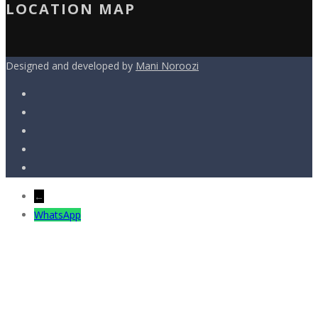
LOCATION MAP
Designed and developed by
Mani Noroozi
←
WhatsApp