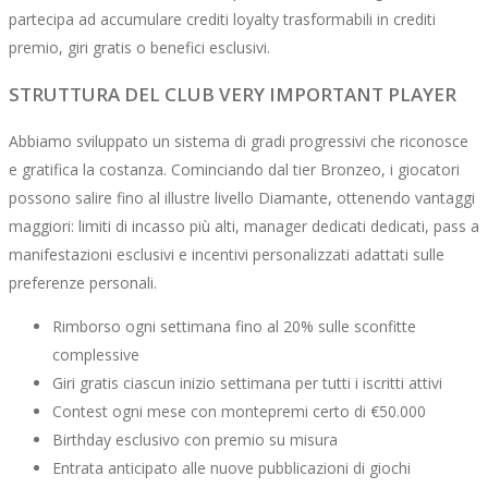
partecipa ad accumulare crediti loyalty trasformabili in crediti
premio, giri gratis o benefici esclusivi.
STRUTTURA DEL CLUB VERY IMPORTANT PLAYER
Abbiamo sviluppato un sistema di gradi progressivi che riconosce
e gratifica la costanza. Cominciando dal tier Bronzeo, i giocatori
possono salire fino al illustre livello Diamante, ottenendo vantaggi
maggiori: limiti di incasso più alti, manager dedicati dedicati, pass a
manifestazioni esclusivi e incentivi personalizzati adattati sulle
preferenze personali.
Rimborso ogni settimana fino al 20% sulle sconfitte
complessive
Giri gratis ciascun inizio settimana per tutti i iscritti attivi
Contest ogni mese con montepremi certo di €50.000
Birthday esclusivo con premio su misura
Entrata anticipato alle nuove pubblicazioni di giochi