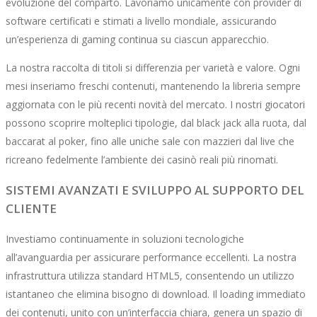
evoluzione del comparto. Lavoriamo unicamente con provider di
software certificati e stimati a livello mondiale, assicurando
un’esperienza di gaming continua su ciascun apparecchio.
La nostra raccolta di titoli si differenzia per varietà e valore. Ogni
mesi inseriamo freschi contenuti, mantenendo la libreria sempre
aggiornata con le più recenti novità del mercato. I nostri giocatori
possono scoprire molteplici tipologie, dal black jack alla ruota, dal
baccarat al poker, fino alle uniche sale con mazzieri dal live che
ricreano fedelmente l’ambiente dei casinò reali più rinomati.
SISTEMI AVANZATI E SVILUPPO AL SUPPORTO DEL
CLIENTE
Investiamo continuamente in soluzioni tecnologiche
all’avanguardia per assicurare performance eccellenti. La nostra
infrastruttura utilizza standard HTML5, consentendo un utilizzo
istantaneo che elimina bisogno di download. Il loading immediato
dei contenuti, unito con un’interfaccia chiara, genera un spazio di