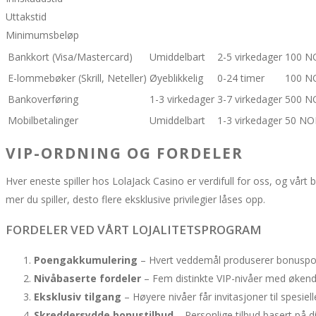
Uttakstid
Minimumsbeløp
Bankkort (Visa/Mastercard)
Umiddelbart
2-5 virkedager
100 N
E-lommebøker (Skrill, Neteller)
Øyeblikkelig
0-24 timer
100 N
Bankoverføring
1-3 virkedager
3-7 virkedager
500 N
Mobilbetalinger
Umiddelbart
1-3 virkedager
50 NO
VIP-ORDNING OG FORDELER
Hver eneste spiller hos LolaJack Casino er verdifull for oss, og vårt
mer du spiller, desto flere eksklusive privilegier låses opp.
FORDELER VED VÅRT LOJALITETSPROGRAM
Poengakkumulering
– Hvert veddemål produserer bonuspoeng
Nivåbaserte fordeler
– Fem distinkte VIP-nivåer med økende
Eksklusiv tilgang
– Høyere nivåer får invitasjoner til spesie
Skreddersydde bonustilbud
– Personlige tilbud basert på di