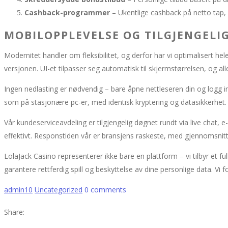
Cashback-programmer
– Ukentlige cashback på netto tap,
MOBILOPPLEVELSE OG TILGJENGELI
Modernitet handler om fleksibilitet, og derfor har vi optimalisert he
versjonen. UI-et tilpasser seg automatisk til skjermstørrelsen, og alle
Ingen nedlasting er nødvendig – bare åpne nettleseren din og logg inn
som på stasjonære pc-er, med identisk kryptering og datasikkerhet.
Vår kundeserviceavdeling er tilgjengelig døgnet rundt via live chat, 
effektivt. Responstiden vår er bransjens raskeste, med gjennomsnittli
LolaJack Casino representerer ikke bare en plattform – vi tilbyr et f
garantere rettferdig spill og beskyttelse av dine personlige data. Vi fo
admin10
Uncategorized
0 comments
Share: