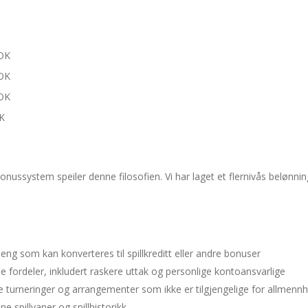
OK
OK
OK
K
 bonussystem speiler denne filosofien. Vi har laget et flernivås belønn
 som kan konverteres til spillkreditt eller andre bonuser
 fordeler, inkludert raskere uttak og personlige kontoansvarlige
lle turneringer og arrangementer som ikke er tilgjengelige for allmenn
ne spillvaner og spillhistorikk