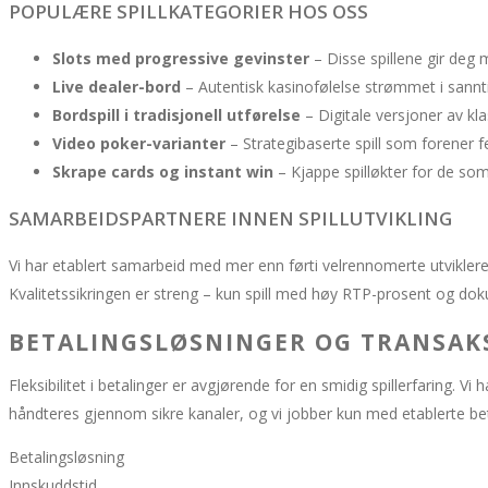
POPULÆRE SPILLKATEGORIER HOS OSS
Slots med progressive gevinster
– Disse spillene gir deg
Live dealer-bord
– Autentisk kasinofølelse strømmet i sannti
Bordspill i tradisjonell utførelse
– Digitale versjoner av kla
Video poker-varianter
– Strategibaserte spill som forener f
Skrape cards og instant win
– Kjappe spilløkter for de so
SAMARBEIDSPARTNERE INNEN SPILLUTVIKLING
Vi har etablert samarbeid med mer enn førti velrennomerte utviklere. D
Kvalitetssikringen er streng – kun spill med høy RTP-prosent og dokume
BETALINGSLØSNINGER OG TRANSAK
Fleksibilitet i betalinger er avgjørende for en smidig spillerfaring. 
håndteres gjennom sikre kanaler, og vi jobber kun med etablerte be
Betalingsløsning
Innskuddstid