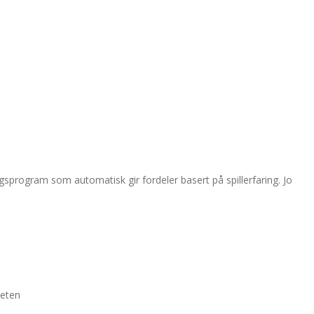
ingsprogram som automatisk gir fordeler basert på spillerfaring. Jo
heten