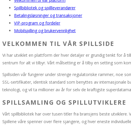
Velkommen til vår platform
Spillbibliotek og spillleverandører
Betalingsløsninger og transaksjoner
VIP-program og fordeler
Mobilspilling og brukervennlighet
VELKOMMEN TIL VÅR SPILLSIDE
Vi har utviklet en plattform der hver detaljer er grundig tenkt for å
sentrum for alt vi tilbyr. Vårt målsetting er å tilby en setting som 
Spillsiden vår fungerer under strenge regulatoriske rammer, noe som 
SSL-sertifikater, identisk standard som benyttes av internasjonale
teknologi, og vil ta millioner av år for selv de kraftigste superdatam
SPILLSAMLING OG SPILLUTVIKLERE
Vårt spillbibliotek har over tusen titler fra bransjens beste utvikl
Spillene våre spenner over flere sjangere, og hver eneste individuelle s