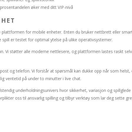
 prosentandelen øker med ditt VIP-nivå
GHET
le plattformen for mobile enheter. Enten du bruker nettbrett eller sma
 spill er testet for optimal ytelse på ulike operativsystemer.
. Vi støtter alle moderne nettlesere, og plattformen lastes raskt selv 
e-post og telefon. Vi forstår at spørsmål kan dukke opp når som helst, 
g ventetid på under to minutter i live chat.
ullstendig underholdningsunivers hvor sikkerhet, variasjon og spillgled
rplikter oss til ansvarlig spilling og tilbyr verktøy som lar deg sette gre