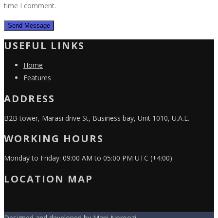
time I comment.
USEFUL LINKS
Home
Features
ADDRESS
B2B tower, Marasi drive St, Business bay, Unit 1010, U.A.E.
WORKING HOURS
Monday to Friday: 09:00 AM to 05:00 PM UTC (+4:00)
LOCATION MAP
Designed and developed by
Mani Noroozi