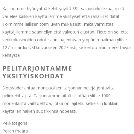
Kasinomme hyödyntää kehittynyttä SSL-salaustekniikkaa, mikä
varjelee kaikkien käyttäjiemme yksityiset että rahalliset datat.
Toimimme laillisen toimiluvan mukaisesti, mikä varmistaa
käyttäjillemme säännellyn että valvotun alustan. Tieto on se, että
verkkokasinoiden odotetaan laajentuvan ympäri maailman ylitse
127 miljardia USD:n vuoteen 2027 asti, se kertoo alan merkittävää
kehitystä.
PELITARJONTAMME
YKSITYISKOHDAT
SlotsVader antaa monipuolisen tarjonnan pelejä johtavilta
pelinkehittäjiltä. Tarjontamme pitää sisällään ylitse 1000
monenlaista vaihtoehtoa, jotka on lajiteltu selkeisiin luokkiin
käyttäjien hakien suosikkinsa nopeasti.
Pelikategoria
Pelien määrä