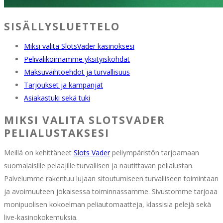
SISÄLLYSLUETTELO
Miksi valita SlotsVader kasinoksesi
Pelivalikoimamme yksityiskohdat
Maksuvaihtoehdot ja turvallisuus
Tarjoukset ja kampanjat
Asiakastuki sekä tuki
MIKSI VALITA SLOTSVADER
PELIALUSTAKSESI
Meillä on kehittäneet
Slots Vader
peliympäristön tarjoamaan
suomalaisille pelaajille turvallisen ja nautittavan pelialustan.
Palvelumme rakentuu lujaan sitoutumiseen turvalliseen toimintaan
ja avoimuuteen jokaisessa toiminnassamme. Sivustomme tarjoaa
monipuolisen kokoelman peliautomaatteja, klassisia pelejä sekä
live-kasinokokemuksia.