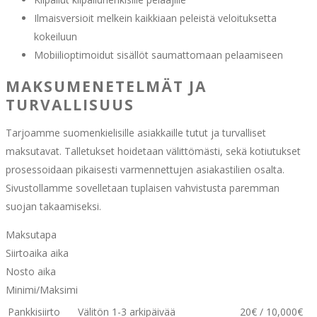
Ilmaisversioit melkein kaikkiaan peleistä veloituksetta
kokeiluun
Mobiilioptimoidut sisällöt saumattomaan pelaamiseen
MAKSUMENETELMÄT JA
TURVALLISUUS
Tarjoamme suomenkielisille asiakkaille tutut ja turvalliset
maksutavat. Talletukset hoidetaan välittömästi, sekä kotiutukset
prosessoidaan pikaisesti varmennettujen asiakastilien osalta.
Sivustollamme sovelletaan tuplaisen vahvistusta paremman
suojan takaamiseksi.
Maksutapa
Siirtoaika aika
Nosto aika
Minimi/Maksimi
Pankkisiirto
Välitön
1-3 arkipäivää
20€ / 10,000€