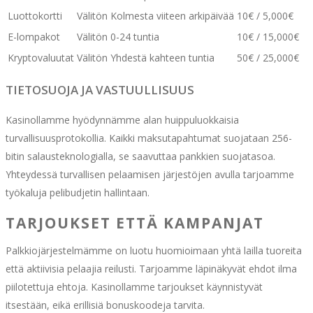
Luottokortti
Välitön
Kolmesta viiteen arkipäivää
10€ / 5,000€
E-lompakot
Välitön
0-24 tuntia
10€ / 15,000€
Kryptovaluutat
Välitön
Yhdestä kahteen tuntia
50€ / 25,000€
TIETOSUOJA JA VASTUULLISUUS
Kasinollamme hyödynnämme alan huippuluokkaisia
turvallisuusprotokollia. Kaikki maksutapahtumat suojataan 256-
bitin salausteknologialla, se saavuttaa pankkien suojatasoa.
Yhteydessä turvallisen pelaamisen järjestöjen avulla tarjoamme
työkaluja pelibudjetin hallintaan.
TARJOUKSET ETTÄ KAMPANJAT
Palkkiojärjestelmämme on luotu huomioimaan yhtä lailla tuoreita
että aktiivisia pelaajia reilusti. Tarjoamme läpinäkyvät ehdot ilma
piilotettuja ehtoja. Kasinollamme tarjoukset käynnistyvät
itsestään, eikä erillisiä bonuskoodeja tarvita.