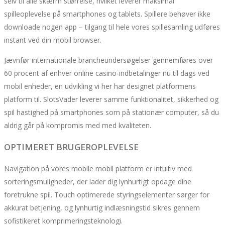
selv til alle skærm størrelse, hvilket leverer maksimal
spilleoplevelse på smartphones og tablets. Spillere behøver ikke
downloade nogen app – tilgang til hele vores spillesamling udføres
instant ved din mobil browser.
Jævnfør internationale brancheundersøgelser gennemføres over
60 procent af enhver online casino-indbetalinger nu til dags ved
mobil enheder, en udvikling vi her har designet platformens
platform til. SlotsVader leverer samme funktionalitet, sikkerhed og
spil hastighed på smartphones som på stationær computer, så du
aldrig går på kompromis med med kvaliteten.
OPTIMERET BRUGEROPLEVELSE
Navigation på vores mobile mobil platform er intuitiv med
sorteringsmuligheder, der lader dig lynhurtigt opdage dine
foretrukne spil. Touch optimerede styringselementer sørger for
akkurat betjening, og lynhurtig indlæsningstid sikres gennem
sofistikeret komprimeringsteknologi.