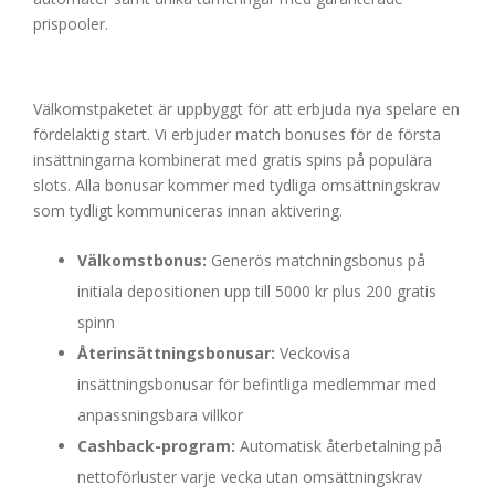
prispooler.
VÅRA BONUSTYPER
Välkomstpaketet är uppbyggt för att erbjuda nya spelare en
fördelaktig start. Vi erbjuder match bonuses för de första
insättningarna kombinerat med gratis spins på populära
slots. Alla bonusar kommer med tydliga omsättningskrav
som tydligt kommuniceras innan aktivering.
Välkomstbonus:
Generös matchningsbonus på
initiala depositionen upp till 5000 kr plus 200 gratis
spinn
Återinsättningsbonusar:
Veckovisa
insättningsbonusar för befintliga medlemmar med
anpassningsbara villkor
Cashback-program:
Automatisk återbetalning på
nettoförluster varje vecka utan omsättningskrav