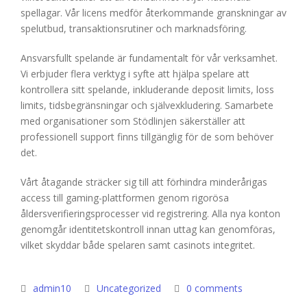
spellagar. Vår licens medför återkommande granskningar av
spelutbud, transaktionsrutiner och marknadsföring.
Ansvarsfullt spelande är fundamentalt för vår verksamhet.
Vi erbjuder flera verktyg i syfte att hjälpa spelare att
kontrollera sitt spelande, inkluderande deposit limits, loss
limits, tidsbegränsningar och självexkludering. Samarbete
med organisationer som Stödlinjen säkerställer att
professionell support finns tillgänglig för de som behöver
det.
Vårt åtagande sträcker sig till att förhindra minderårigas
access till gaming-plattformen genom rigorösa
åldersverifieringsprocesser vid registrering. Alla nya konton
genomgår identitetskontroll innan uttag kan genomföras,
vilket skyddar både spelaren samt casinots integritet.
admin10
Uncategorized
0 comments