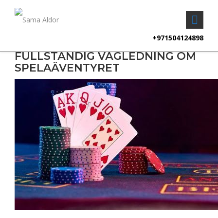
+971504124898
NEEDFORSLOTS KASINO –
FULLSTÄNDIG VÄGLEDNING OM
SPELAÄVENTYRET