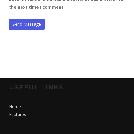
the next time I comment.
USEFUL LINKS
Home
Features