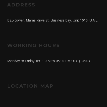
ADDRESS
B2B tower, Marasi drive St, Business bay, Unit 1010, U.A.E.
WORKING HOURS
Monday to Friday: 09:00 AM to 05:00 PM UTC (+4:00)
LOCATION MAP