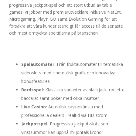
progressiva jackpot-spel och ett stort utbud av table
games. Vi jobbar med premiärutvecklare inklusive NetEnt,
Microgaming, Play’n GO samt Evolution Gaming för att
försäkra att våra kunder ständigt får access till de senaste
och mest omtyckta speltitlarna på branschen.
KATEGORIER UTAV SPEL HOS
OSS
Spelautomater:
Från fruktautomater till tematiska
videoslots med cinematisk grafik och innovativa
bonusfeatures
Bordsspel:
Klassiska varianter av blackjack, roulette,
baccarat samt poker med olika insatser
Live Casino:
Autentisk casinokänsla med
professionella dealers i realtid via HD-ström
Jackpotspel:
Progressiva jackpot-slots som
vinstsummor kan uppnå miljontals kronor