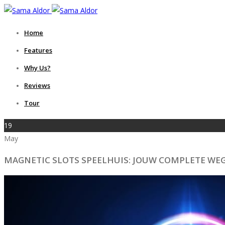
Home
Features
Why Us?
Reviews
Tour
19
May
MAGNETIC SLOTS SPEELHUIS: JOUW COMPLETE WEG