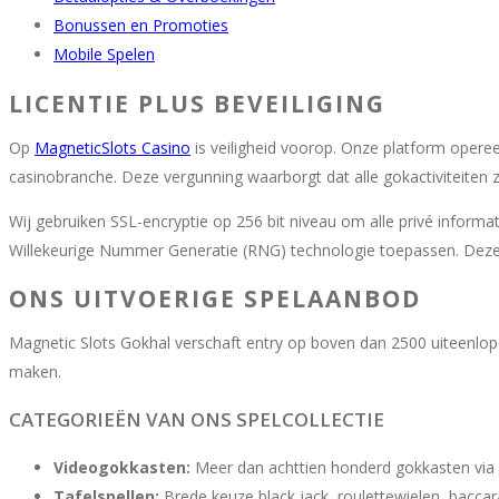
Bonussen en Promoties
Mobile Spelen
LICENTIE PLUS BEVEILIGING
Op
MagneticSlots Casino
is veiligheid voorop. Onze platform operee
casinobranche. Deze vergunning waarborgt dat alle gokactiviteiten 
Wij gebruiken SSL-encryptie op 256 bit niveau om alle privé infor
Willekeurige Nummer Generatie (RNG) technologie toepassen. Deze s
ONS UITVOERIGE SPELAANBOD
Magnetic Slots Gokhal verschaft entry op boven dan 2500 uiteenlopen
maken.
CATEGORIEËN VAN ONS SPELCOLLECTIE
Videogokkasten:
Meer dan achttien honderd gokkasten via 
Tafelspellen:
Brede keuze black jack, roulettewielen, bacc