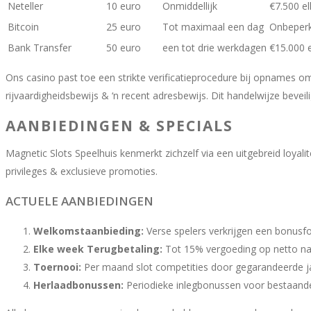
Neteller
10 euro
Onmiddellijk
€7.500 e
Bitcoin
25 euro
Tot maximaal een dag
Onbeper
Bank Transfer
50 euro
een tot drie werkdagen
€15.000 
Ons casino past toe een strikte verificatieprocedure bij opnames om
rijvaardigheidsbewijs & ‘n recent adresbewijs. Dit handelwijze beveil
AANBIEDINGEN & SPECIALS
Magnetic Slots Speelhuis kenmerkt zichzelf via een uitgebreid loy
privileges & exclusieve promoties.
ACTUELE AANBIEDINGEN
Welkomstaanbieding:
Verse spelers verkrijgen een bonusfo
Elke week Terugbetaling:
Tot 15% vergoeding op netto na
Toernooi:
Per maand slot competities door gegarandeerde j
Herlaadbonussen:
Periodieke inlegbonussen voor bestaande