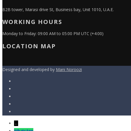
B2B tower, Marasi drive St, Business bay, Unit 1010, U.A.E.
WORKING HOURS
Monday to Friday: 09:00 AM to 05:00 PM UTC (+4:00)
LOCATION MAP
Designed and developed by
Mani Noroozi
←
WhatsApp