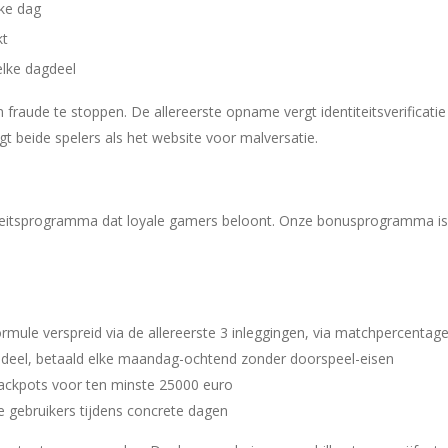
lke dag
kt
elke dagdeel
 fraude te stoppen. De allereerste opname vergt identiteitsverificati
igt beide spelers als het website voor malversatie.
aliteitsprogramma dat loyale gamers beloont. Onze bonusprogramma is 
rmule verspreid via de allereerste 3 inleggingen, via matchpercentage
deel, betaald elke maandag-ochtend zonder doorspeel-eisen
ackpots voor ten minste 25000 euro
 gebruikers tijdens concrete dagen