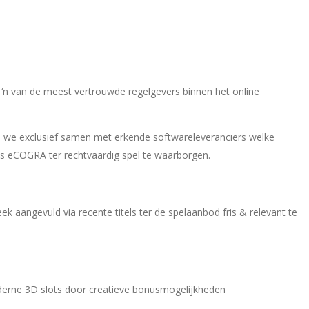
, ‘n van de meest vertrouwde regelgevers binnen het online
en we exclusief samen met erkende softwareleveranciers welke
ls eCOGRA ter rechtvaardig spel te waarborgen.
k aangevuld via recente titels ter de spelaanbod fris & relevant te
derne 3D slots door creatieve bonusmogelijkheden