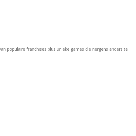
van populaire franchises plus unieke games die nergens anders te