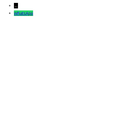
←
WhatsApp