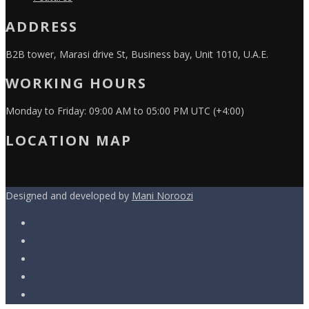
ADDRESS
B2B tower, Marasi drive St, Business bay, Unit 1010, U.A.E.
WORKING HOURS
Monday to Friday: 09:00 AM to 05:00 PM UTC (+4:00)
LOCATION MAP
Designed and developed by
Mani Noroozi