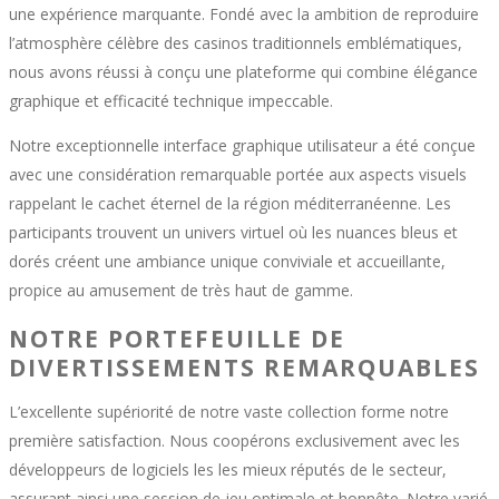
une expérience marquante. Fondé avec la ambition de reproduire
l’atmosphère célèbre des casinos traditionnels emblématiques,
nous avons réussi à conçu une plateforme qui combine élégance
graphique et efficacité technique impeccable.
Notre exceptionnelle interface graphique utilisateur a été conçue
avec une considération remarquable portée aux aspects visuels
rappelant le cachet éternel de la région méditerranéenne. Les
participants trouvent un univers virtuel où les nuances bleus et
dorés créent une ambiance unique conviviale et accueillante,
propice au amusement de très haut de gamme.
NOTRE PORTEFEUILLE DE
DIVERTISSEMENTS REMARQUABLES
L’excellente supériorité de notre vaste collection forme notre
première satisfaction. Nous coopérons exclusivement avec les
développeurs de logiciels les les mieux réputés de le secteur,
assurant ainsi une session de jeu optimale et honnête. Notre varié