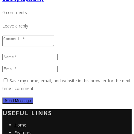
0 comments
Leave a reply
Save my name, email, and website in this browser for the next
time I comment.
USEFUL LINKS
Home
Features