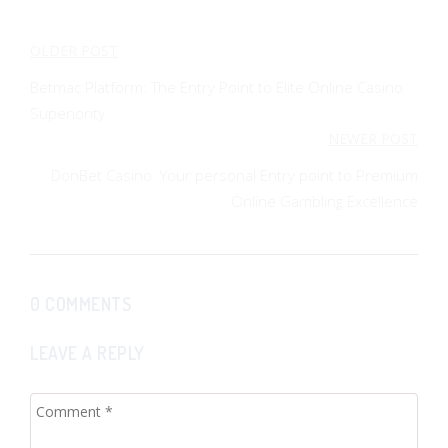
POST
OLDER POST
NAVIGATION
Betmac Platform: The Entry Point to Elite Online Casino
Superiority
NEWER POST
DonBet Casino: Your personal Entry point to Premium
Online Gambling Excellence
0 COMMENTS
LEAVE A REPLY