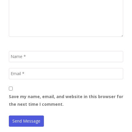
Save my name, email, and website in this browser for
the next time I comment.