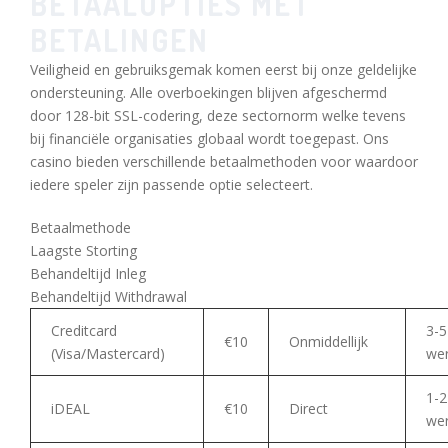
BETAALOPTIES MET
BETALINGEN
Veiligheid en gebruiksgemak komen eerst bij onze geldelijke
ondersteuning. Alle overboekingen blijven afgeschermd
door 128-bit SSL-codering, deze sectornorm welke tevens
bij financiële organisaties globaal wordt toegepast. Ons
casino bieden verschillende betaalmethoden voor waardoor
iedere speler zijn passende optie selecteert.
Betaalmethode
Laagste Storting
Behandeltijd Inleg
Behandeltijd Withdrawal
Creditcard
3-5
€10
Onmiddellijk
(Visa/Mastercard)
we
1-2
iDEAL
€10
Direct
we