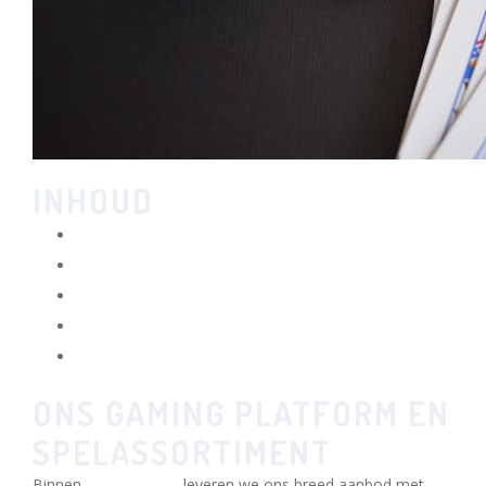
INHOUD
Ons Gaming Systeem en Spelaanbod
Veilige Betaalopties en Transacties
Welkomstbonussen en Promoties
Draagbare Gaming Ervaring
Klantenondersteuning met Assistentie
ONS GAMING PLATFORM EN
SPELASSORTIMENT
Binnen
casoo casino
leveren we ons breed aanbod met