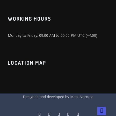
WORKING HOURS
Monday to Friday: 09:00 AM to 05:00 PM UTC (+4:00)
LOCATION MAP
Designed and developed by
Mani Noroozi