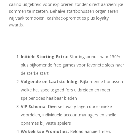
casino uitgebreid voor exploreren zonder direct aanzienlijke
sommen te inzetten. Behalve startbonussen organiseren
wij vaak tornooien, cashback-promoties plus loyalty
awards.
DE AANTREKKELIJKE
ACTIESTRUCTUUR
Initiële Storting Extra:
Stortingsbonus naar 150%
plus bijkomende free games voor favoriete slots naar
de sterke start
Volgende en Laatste Inleg:
Bijkomende bonussen
welke het speeltegoed fors uitbreiden en meer
spelperiodes haalbaar bieden
VIP Schema:
Diverse loyalty-lagen door unieke
voordelen, individuele accountmanagers en snelle
opnames bij vaste spelers
Wekelijkse Promoties:
Reload aanbiedingen,