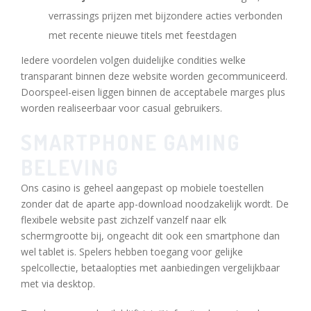
verrassings prijzen met bijzondere acties verbonden
met recente nieuwe titels met feestdagen
Iedere voordelen volgen duidelijke condities welke
transparant binnen deze website worden gecommuniceerd.
Doorspeel-eisen liggen binnen de acceptabele marges plus
worden realiseerbaar voor casual gebruikers.
SMARTPHONE GAMING
BELEVING
Ons casino is geheel aangepast op mobiele toestellen
zonder dat de aparte app-download noodzakelijk wordt. De
flexibele website past zichzelf vanzelf naar elk
schermgrootte bij, ongeacht dit ook een smartphone dan
wel tablet is. Spelers hebben toegang voor gelijke
spelcollectie, betaalopties met aanbiedingen vergelijkbaar
met via desktop.