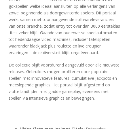
gokspellen welke ideaal aansluiten op alle verlangens van
zowel beginnende als doorgewinterde spelers. Dit portaal
werkt samen met toonaangevende softwareleveranciers
van onze branche, zodat entry tot over dan 3000 eersteklas
titels zeker blijft. Gaande van ouderwetse speelautomaten
tot hedendaagse video machines, inclusief tafelspellen
waaronder blackjack plus roulette en live croupier
ervaringen – deze diversiteit blijft ongeëvenaard.
De collectie blijft voortdurend aangevuld door alle nieuwste
releases. Gebruikers mogen profiteren door populaire
spellen met innovatieve features, cumulatieve jackpots en
meeslepende graphics. Het portaal blijft afgestemd op
vlotte laadtijden met gladde gameplay, eveneens met
spellen via intensieve graphics en bewegingen.
VOORNAAMSTE GAMESOORTEN OP DIT
CASINO
Video Slots met Jackpot Titels:
Duizenden