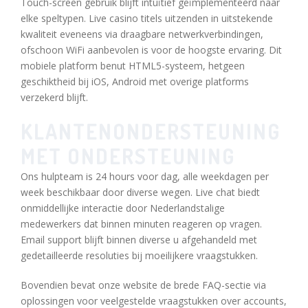
Touch-screen gebruik blijft intuïtief geïmplementeerd naar
elke speltypen. Live casino titels uitzenden in uitstekende
kwaliteit eveneens via draagbare netwerkverbindingen,
ofschoon WiFi aanbevolen is voor de hoogste ervaring. Dit
mobiele platform benut HTML5-systeem, hetgeen
geschiktheid bij iOS, Android met overige platforms
verzekerd blijft.
KLANTENONDERSTEUNING
MET ONDERSTEUNING
Ons hulpteam is 24 hours voor dag, alle weekdagen per
week beschikbaar door diverse wegen. Live chat biedt
onmiddellijke interactie door Nederlandstalige
medewerkers dat binnen minuten reageren op vragen.
Email support blijft binnen diverse u afgehandeld met
gedetailleerde resoluties bij moeilijkere vraagstukken.
Bovendien bevat onze website de brede FAQ-sectie via
oplossingen voor veelgestelde vraagstukken over accounts,