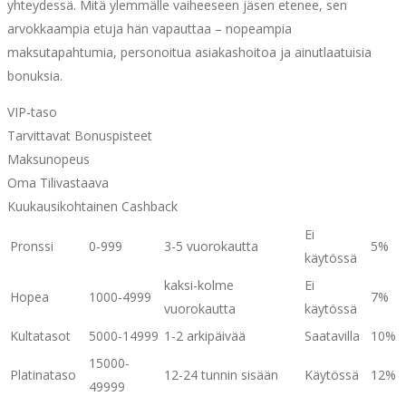
yhteydessä. Mitä ylemmälle vaiheeseen jäsen etenee, sen
arvokkaampia etuja hän vapauttaa – nopeampia
maksutapahtumia, personoitua asiakashoitoa ja ainutlaatuisia
bonuksia.
VIP-taso
Tarvittavat Bonuspisteet
Maksunopeus
Oma Tilivastaava
Kuukausikohtainen Cashback
Ei
Pronssi
0-999
3-5 vuorokautta
5%
käytössä
kaksi-kolme
Ei
Hopea
1000-4999
7%
vuorokautta
käytössä
Kultatasot
5000-14999
1-2 arkipäivää
Saatavilla
10%
15000-
Platinataso
12-24 tunnin sisään
Käytössä
12%
49999