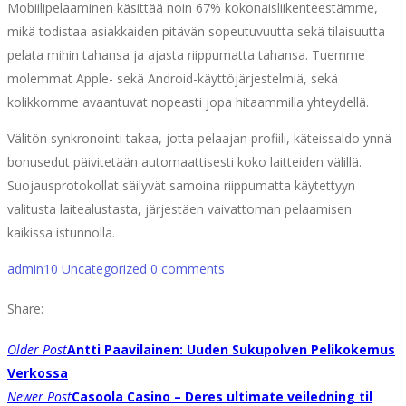
Mobiilipelaaminen käsittää noin 67% kokonaisliikenteestämme,
mikä todistaa asiakkaiden pitävän sopeutuvuutta sekä tilaisuutta
pelata mihin tahansa ja ajasta riippumatta tahansa. Tuemme
molemmat Apple- sekä Android-käyttöjärjestelmiä, sekä
kolikkomme avaantuvat nopeasti jopa hitaammilla yhteydellä.
Välitön synkronointi takaa, jotta pelaajan profiili, käteissaldo ynnä
bonusedut päivitetään automaattisesti koko laitteiden välillä.
Suojausprotokollat säilyvät samoina riippumatta käytettyyn
valitusta laitealustasta, järjestäen vaivattoman pelaamisen
kaikissa istunnolla.
admin10
Uncategorized
0 comments
Share:
POST
Older Post
Antti Paavilainen: Uuden Sukupolven Pelikokemus
NAVIGATION
Verkossa
Newer Post
Casoola Casino – Deres ultimate veiledning til