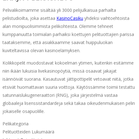
Pelivalikoimamme sisältää yli 3000 pelijulkaisua parhailta
pelistudioilta, joka asettaa
KasinoCasiku
yhdeksi vaihtoehtoista
alan monipuolisimmista pelikohteista. Olemme tehneet
kumppanuutta toimialan parhaiksi koettujen pelituottajien parissa
taataksemme, että asiakkaamme saavat huippuluokan
kuviteltavissa olevan kasinoelämyksen.
Kolikkopelit muodostavat kokoelman ytimen, kuitenkin esitämme
niin ikään lukuisia livekasinopöytiä, missä osaavat jakajat
isännöivät suorana. Kasautuvat jättipottipelit vetoavat niitä, jotka
etsivät huomattavan suuria voittoja. Käytössämme toimii testattu
satunnaislukugeneraattori (RNG), joka järjestelmä vastaa
globaaleja lisenssistandardeja sekä takaa oikeudenmukaisen pelin
jokaiselle osapuolille.
Pelikategoria
Pelituotteiden Lukumäärä