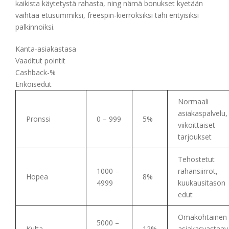
kaikista käytetystä rahasta, ning nämä bonukset kyetään
vaihtaa etusummiksi, freespin-kierroksiksi tahi erityisiksi
palkinnoiksi.
Kanta-asiakastasa
Vaaditut pointit
Cashback-%
Erikoisedut
Normaali
asiakaspalvelu,
Pronssi
0 – 999
5%
viikoittaiset
tarjoukset
Tehostetut
1000 –
rahansiirrot,
Hopea
8%
4999
kuukausitason
edut
Omakohtainen
5000 –
Kulta
12%
asiakasvastaav