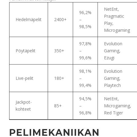
NetEnt,
96,2%
Pragmatic
Hedelmäpelit
2400+
–
Play,
98,5%
Microgaming
97,8%
Evolution
Pöytäpelit
350+
–
Gaming,
99,6%
Ezugi
98,1%
Evolution
Live-pelit
180+
–
Gaming,
99,4%
Playtech
94,5%
NetEnt,
Jackpot-
85+
–
Microgaming,
kohteet
96,8%
Red Tiger
PELIMEKANIIKAN