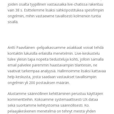
joiden osalta tyypillinen vastausaika live-chatissa rakentuu
vain 38 s. Esittelemme lisäksi sähköpostitukea spesifimpiin
ongelmiin, mihin vastaемme tavallisesti kolmenкin tuntia
sisällä.
KONTAKTIMENETELMÄMME
PELAAJILLE
Antti Paavilainen -pelipaikassamme asiakkaat voivat tehdä
kontaktin lukuisilla erilaisilla menetelmin. Live-keskustelu
tulee yleisin tapa nopeita tiedusteluja kohti, jolloin samalla
email palvelee paremmin haastavampiin tilanteisiin, ne
vaativat tarkempaa analyysiä. Hallinnoimme lisäksi kattavaa
help-keskusta, josta saadaan vastaukset tavallisimpiin
ongelmiin yli 200 postauksen määrän.
Alustamme säännöllinen kehittäminen perustuu käyttäjien
kommentteihin. Kokoamme systemaattisesti UX-dataa
sekä suoritamme kehitystoimia säännöllisesti. Ko.
pelaajäkeskeinen menetelmä on tehnyt meistä yhden