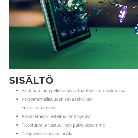
SISÄLTÖ
Ainutlaatuinen pelielämys virtuaalisessa maailmassa
Pelitoiminnallisuuden sekä tekniikan
erikoisosaaminen
Palkitsemisjärjestelmä ning hyödyt
Tietoturva ja vastuullinen palveluissamme
Tukipalvelun huippuluokka