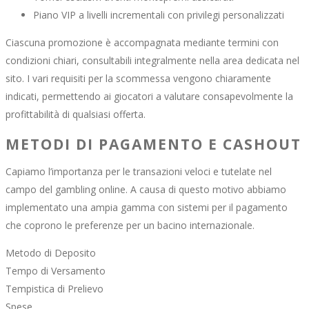
Piano VIP a livelli incrementali con privilegi personalizzati
Ciascuna promozione è accompagnata mediante termini con
condizioni chiari, consultabili integralmente nella area dedicata nel
sito. I vari requisiti per la scommessa vengono chiaramente
indicati, permettendo ai giocatori a valutare consapevolmente la
profittabilità di qualsiasi offerta.
METODI DI PAGAMENTO E CASHOUT
Capiamo l’importanza per le transazioni veloci e tutelate nel
campo del gambling online. A causa di questo motivo abbiamo
implementato una ampia gamma con sistemi per il pagamento
che coprono le preferenze per un bacino internazionale.
Metodo di Deposito
Tempo di Versamento
Tempistica di Prelievo
Spese