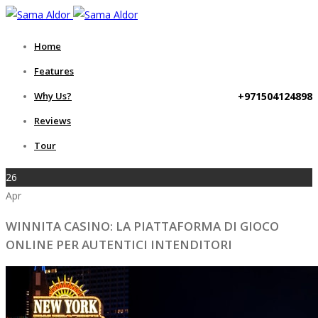
Home
Features
+971504124898
Why Us?
Reviews
Tour
26
Apr
WINNITA CASINO: LA PIATTAFORMA DI GIOCO
ONLINE PER AUTENTICI INTENDITORI