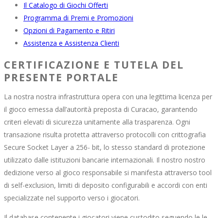
Il Catalogo di Giochi Offerti
Programma di Premi e Promozioni
Opzioni di Pagamento e Ritiri
Assistenza e Assistenza Clienti
CERTIFICAZIONE E TUTELA DEL
PRESENTE PORTALE
La nostra nostra infrastruttura opera con una legittima licenza per
il gioco emessa dall’autorità preposta di Curacao, garantendo
criteri elevati di sicurezza unitamente alla trasparenza. Ogni
transazione risulta protetta attraverso protocolli con crittografia
Secure Socket Layer a 256- bit, lo stesso standard di protezione
utilizzato dalle istituzioni bancarie internazionali. Il nostro nostro
dedizione verso al gioco responsabile si manifesta attraverso tool
di self-exclusion, limiti di deposito configurabili e accordi con enti
specializzate nel supporto verso i giocatori.
Il database contenente i giocatori viene custodito seguendo le le