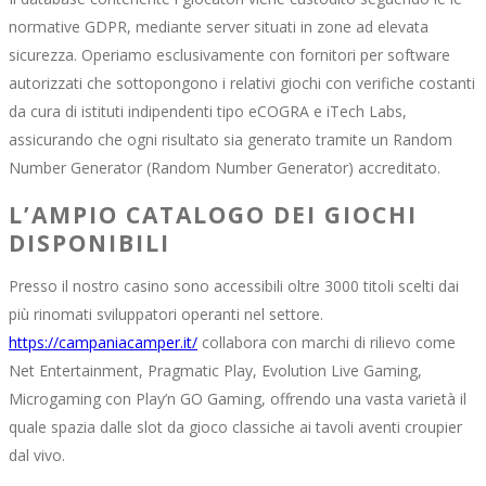
normative GDPR, mediante server situati in zone ad elevata
sicurezza. Operiamo esclusivamente con fornitori per software
autorizzati che sottopongono i relativi giochi con verifiche costanti
da cura di istituti indipendenti tipo eCOGRA e iTech Labs,
assicurando che ogni risultato sia generato tramite un Random
Number Generator (Random Number Generator) accreditato.
L’AMPIO CATALOGO DEI GIOCHI
DISPONIBILI
Presso il nostro casino sono accessibili oltre 3000 titoli scelti dai
più rinomati sviluppatori operanti nel settore.
https://campaniacamper.it/
collabora con marchi di rilievo come
Net Entertainment, Pragmatic Play, Evolution Live Gaming,
Microgaming con Play’n GO Gaming, offrendo una vasta varietà il
quale spazia dalle slot da gioco classiche ai tavoli aventi croupier
dal vivo.