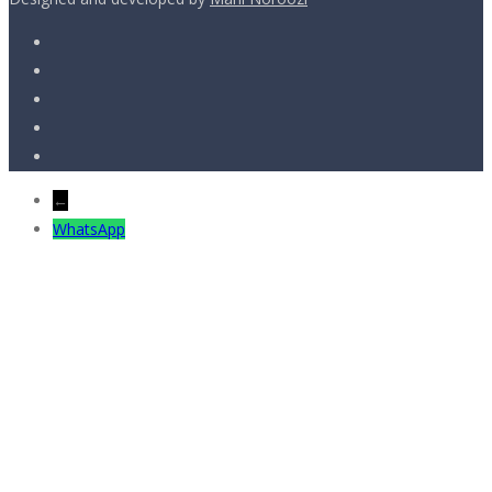
←
WhatsApp