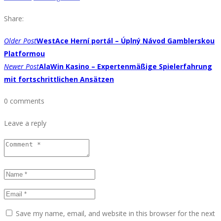
Share:
POST
Older Post
WestAce Herní portál – Úplný Návod Gamblerskou
NAVIGATION
Platformou
Newer Post
AlaWin Kasino – Expertenmäßige Spielerfahrung
mit fortschrittlichen Ansätzen
0 comments
Leave a reply
Save my name, email, and website in this browser for the next