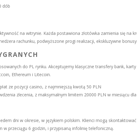
0 dób
aktywność na witrynie. Każda postawiona złotówka zamienia się na
dżera rachunku, podwyższone progi realizacji, ekskluzywne bonusy 
WYGRANYCH
owanych do PL rynku. Akceptujemy klasyczne transfery bank, karty 
tcoin, Ethereum i Litecoin.
płat ze pozycji casino, z najmniejszą kwotą 50 PLN
wdzenia zlecenia, z maksymalnym limitem 20000 PLN w miesiącu dla
dem dni w okresie, w językiem polskim. Klienci mogą skontaktować s
przeciągu 6 godzin, i przypisaną infolinię telefoniczną.