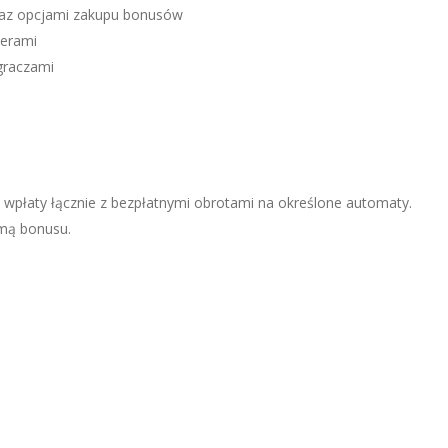
raz opcjami zakupu bonusów
ierami
graczami
 wpłaty łącznie z bezpłatnymi obrotami na określone automaty.
umą bonusu.