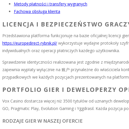
Metody płatności i transfery wygranych
Fachowa obsługa klienta
LICENCJA I BEZPIECZEŃSTWO GRACZ
Przedstawiona platforma funkcjonuje na bazie oficjalnej licencji g
https://europedirect-rybnik.pl/
wykorzystuje wydajne protokoły szyfr
indywidualnych oraz operacji płatniczych każdego użytkownika.
Sprawdzenie identyczności realizowana jest zgodnie z międzynaro
zapewnia wypłaty wyłącznie na 账户 przynależne do właściciela kon
przypadkowych we każdych pozycjach prezentowanych na platformi
PORTFOLIO GIER I DEWELOPERZY 
Vox Casino dostarcza więcej niż 3500 tytułów od uznanych dewelo
GO, Pragmatic Play, Evolution Gaming i Yggdrasil. Każda pozycja po
RODZAJE GIER W NASZEJ OFERCIE