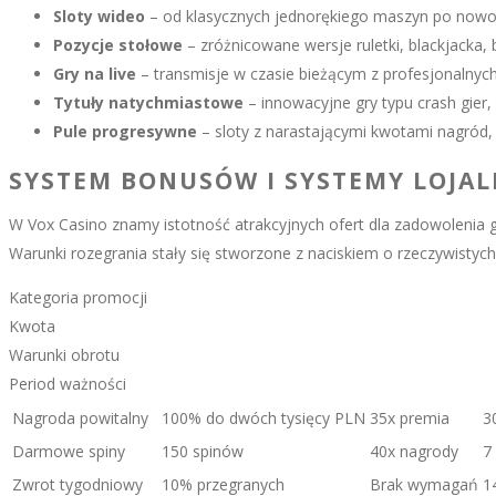
Sloty wideo
– od klasycznych jednorękiego maszyn po now
Pozycje stołowe
– zróżnicowane wersje ruletki, blackjacka,
Gry na live
– transmisje w czasie bieżącym z profesjonalnyc
Tytuły natychmiastowe
– innowacyjne gry typu crash gier
Pule progresywne
– sloty z narastającymi kwotami nagród, 
SYSTEM BONUSÓW I SYSTEMY LOJA
W Vox Casino znamy istotność atrakcyjnych ofert dla zadowolenia 
Warunki rozegrania stały się stworzone z naciskiem o rzeczywist
Kategoria promocji
Kwota
Warunki obrotu
Period ważności
Nagroda powitalny
100% do dwóch tysięcy PLN
35x premia
3
Darmowe spiny
150 spinów
40x nagrody
7
Zwrot tygodniowy
10% przegranych
Brak wymagań
1