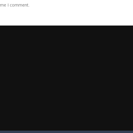
time I comment.