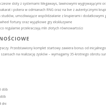
oczesne sloty z systemami Megaways, lawinowymi wygrywającymi o
 bakarat i pokera w odmianach RNG oraz na live z autentycznymi krup
h studiów, umożliwiające współdziałanie z krupierami i dodatkowymi 
, wheel fortuny oraz wyjątkowe gry ekskluzywne
co regularnie przekraczają mln złotych równowartości
LNOŚCIOWE
graczy. Przedstawiony komplet startowy zawiera bonus od inicjalnego
ych szansach na realizację zysków – wymagamy 35-krotnego obrotu s
0 dób
 dób
4 dni