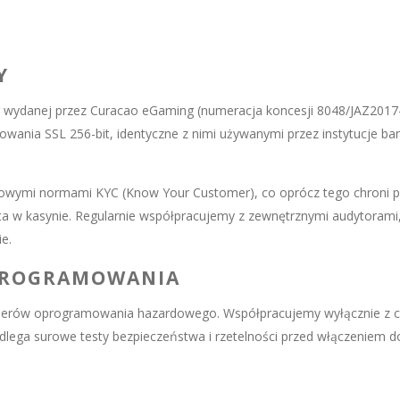
Y
ier wydanej przez Curacao eGaming (numeracja koncesji 8048/JAZ2017-
owania SSL 256-bit, identyczne z nimi używanymi przez instytucje b
dowymi normami KYC (Know Your Customer), co oprócz tego chroni p
ta w kasynie. Regularnie współpracujemy z zewnętrznymi audytoram
e.
OPROGRAMOWANIA
perów oprogramowania hazardowego. Współpracujemy wyłącznie z cer
dlega surowe testy bezpieczeństwa i rzetelności przed włączeniem do 