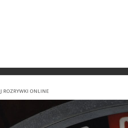
J ROZRYWKI ONLINE