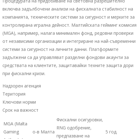
Процедурата на придобиване на световна разрешително
включва задълбочени анализи на фискалната стабилност на
компанията, техническите системи за сигурност и мерките за
контролирана игрална дейност. Малтийската гейминг комисия
(MGA), например, налага минимален фонд, редовни проверки
от независими организации и интегриране на най-съвременни
системи за сигурност на личните данни. Платформите
задължени са да управляват разделни фондови акаунти за
средствата на клиентите, защитавайки техните защита дори
при фискални кризи.
Надзорен агенция
Територия
Ключови норми
Срок на важност
Фискални осигуровки,
MGA (Malta
RNG одобрение,
Gaming
о-в Малта
5 год.
предпазване на