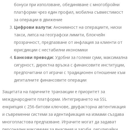
бонуси при използване, обединяване с многобройни
платформи чрез един профил, мобилна съвместимост
за операции в движение
Цифрови валути:
Анонимност на операциите, ниски
такси, липса на географски лимити, блокчейн
прозрачност, предпазване от инфлация за клиенти от
юрисдикции с нестабилни икономики
Банкови преводи:
Удобни за големи суми, максимална
сигурност, директна връзка с финансовите институции,
предпочитани от играчи с традиционен отношение към
дигиталните финансовите операции
Защитата на паричните транзакции е приоритет за
международните платформи. Интегрирането на SSL
енкрипция с 256-битови ключове, двуфакторна автентикация
и съвременни системи за идентификация на измами създава
многопластова предпазване. Играчите могат да задават
персонални максимуми за внасяния и загуби, регулирайки