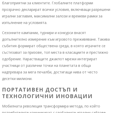
благоприятни за клиентите. Глобалните платформи
прозрачно декларират всички условия, включващи разрешени
игрални заглавия, максимални залози и времеви рамки за
изпълнение на условията.
Сезонните кампании, турнири и конкурси внасят
допълнително измерение към игровото преживяване. Такива
събития формират обществена среда, в която играчите се
състезават за призове, топ места в класациите и престижно
одобрение. Нарастващите джакпот мрежи интегрират
участници от различни точки на планетата в обща
надпревара за мега печалби, достигащи нива от често
десетки милиони.
ПОРТАТИВЕН ДОСТЪП И
ТЕХНОЛОГИЧНИ ИНОВАЦИИ
Мобилната революция трансформира метода, по който
потребителите комуникират с глобалните игрални сайтове.