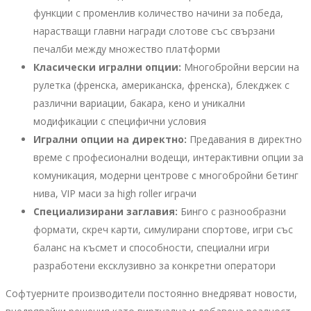
функции с променлив количество начини за победа,
нарастващи главни награди слотове със свързани
печалби между множество платформи
Класически игрални опции:
Многобройни версии на
рулетка (френска, американска, френска), блекджек с
различни вариации, бакара, кено и уникални
модификации с специфични условия
Игрални опции на директно:
Предавания в директно
време с професионални водещи, интерактивни опции за
комуникация, модерни центрове с многобройни бетинг
нива, VIP маси за high roller играчи
Специализирани заглавия:
Бинго с разнообразни
формати, скреч карти, симулирани спортове, игри със
баланс на късмет и способности, специални игри
разработени ексклузивно за конкретни оператори
Софтуерните производители постоянно внедряват новости,