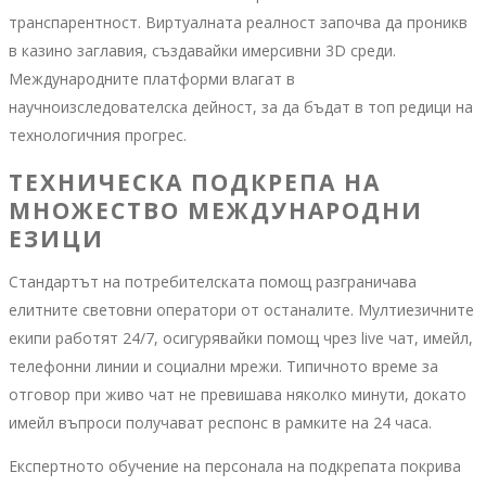
транспарентност. Виртуалната реалност започва да проникв
в казино заглавия, създавайки имерсивни 3D среди.
Международните платформи влагат в
научноизследователска дейност, за да бъдат в топ редици на
технологичния прогрес.
ТЕХНИЧЕСКА ПОДКРЕПА НА
МНОЖЕСТВО МЕЖДУНАРОДНИ
ЕЗИЦИ
Стандартът на потребителската помощ разграничава
елитните световни оператори от останалите. Мултиезичните
екипи работят 24/7, осигурявайки помощ чрез live чат, имейл,
телефонни линии и социални мрежи. Типичното време за
отговор при живо чат не превишава няколко минути, докато
имейл въпроси получават респонс в рамките на 24 часа.
Експертното обучение на персонала на подкрепата покрива