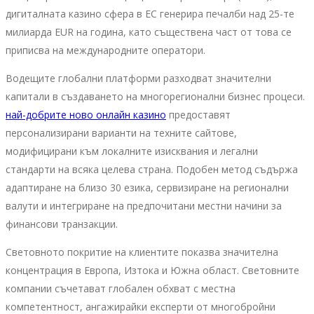
дигиталната казино сфера в ЕС генерира печалби над 25-те
милиарда EUR на година, като съществена част от това се
приписва на международните оператори.
Водещите глобални платформи разходват значителни
капитали в създаването на многорегионални бизнес процеси.
най-добрите ново онлайн казино
предоставят
персонализирани варианти на техните сайтове,
модифицирани към локалните изисквания и легални
стандарти на всяка целева страна. Подобен метод съдържа
адаптиране на близо 30 езика, сервизиране на регионални
валути и интегриране на предпочитани местни начини за
финансови транзакции.
Световното покритие на клиентите показва значителна
концентрация в Европа, Изтока и Южна област. Световните
компании съчетават глобален обхват с местна
компетентност, ангажирайки експерти от многобройни