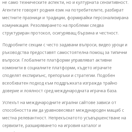
не само техническите аспекти, но и културната сензитивност.
Агентите говорят родния език на потребителите, разбират
местните празници и традиции, формирайки персонализирана
комуникация. Резолвирането на проблеми следва
структуриран протокол, осигуряващ бързина и честност.
Подробните секции с често задавани въпроси, видео уроци и
ръководства предоставят самостоятелна помощ за типични
въпроси. Глобалните платформи управляват активни
комюнити в социалните платформи, където играчите
споделят експириънс, препоръки и стратегии. Подобен
всеобхватен подход към поддръжката изгражда трайно
доверие и лоялност сред международната играчка база.
Успехът на международните игрални сайтове зависи от
способността им да уравновесяват международен мащаб с
местна релевантност. Непрекъснатото усъвършенстване на
сервизите, разширяването на игровия каталог и