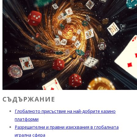
СЪДЪРЖАНИЕ
Глобалното присъствие на най-добрите казино
платформи
Разрешителни и правни изисквания в глобалната
игрална сфера