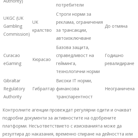
Authority)
потребители
Строги норми за
UKGC (UK
UK
реклама, ограничения
Gambling
До отмяна
кралство
за трансакции,
Commission)
автоизключване
Базова защита,
Curacao
справедливост на
Годишно
Кюрасао
eGaming
гейминга,
ревалидиране
технологични норми
Gibraltar
Високи IT норми,
Regulatory
Гибралтар
финансова
Неограничена
Authority
транспарентност
Контролните агенции провеждат регулярни одити и очакват
подробни документи за активностите на одобрените
платформи. Несъответствието с изискванията може да
резултира до наказания, временно спиране на дейността или