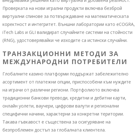
внедрявайки решения като виртуална и добавена реалност.
Проверката на нови игрални продукти включва безброй
виртуални спинове за потвърждаване на математическата
коректност и интегритет. Външни лаборатории като eCOGRA,
iTech Labs и GLI валидират случайните системи на стойности
(RNG), удостоверявайки че изходите са истински случайни.
ТРАНЗАКЦИОННИ МЕТОДИ ЗА
МЕЖДУНАРОДНИ ПОТРЕБИТЕЛИ
Глобалните казино платформи поддържат забележително
асортимент от платежни опции, приспособени към нуждите
на играчи от различни региони. Портфолиото включва
традиционни банкови преводи, кредитни и дебитни карти,
онлайн уолети, ваучери, цифрови валути и регионални
специфични начини, характерни за конкретни територии.
Такава гъвкавост е съществена за осигуряване на
безпроблемен достъп за глобалната клиентела.