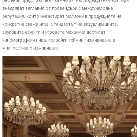
решения представляват важно актив. Водещите оператори
внедряват заглавия от провайдъри с международна
репутация, които инвестират милиони в продукцията на
конкретна свежа игра. Стандартът на визуализациите,
звуковите ефекти и игровата механика достигат
киномографски нива, правейки гейминг изживяване в
многосетивно изживяване.