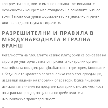
географски зони, които именно познават регионалните
особености и конкретните стандарти на локалните бизнес
зони. Такова осигурява формирането на уникално игрален
опит за отделен група от играчите.
РАЗРЕШИТЕЛНИ И ПРАВИЛА В
МЕЖДУНАРОДНАТА ИГРАЛНА
БРАНШ
Легалността на глобалните казино платформи се основава на
строга регулаторна рамка от признати контролни органи.
малтийската юрисдикция, gibraltarската територия, Кюрасао и
Обединеното кралство се установиха като топ юрисдикции,
издаващи лицензи на глобални оператори. Всяка лицензия
изисква изпълнение на прецизни критерии относно честност
на игралния процес, защита на потребителите и
икономическа транспарентност.