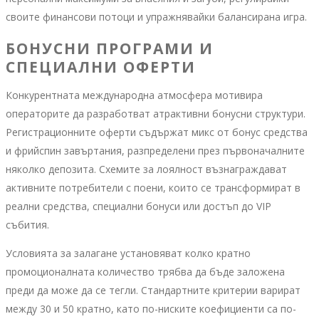
своите финансови потоци и упражнявайки балансирана игра.
БОНУСНИ ПРОГРАМИ И
СПЕЦИАЛНИ ОФЕРТИ
Конкурентната международна атмосфера мотивира
операторите да разработват атрактивни бонусни структури.
Регистрационните оферти съдържат микс от бонус средства
и фрийспин завъртания, разпределени през първоначалните
няколко депозита. Схемите за лоялност възнаграждават
активните потребители с поени, които се трансформират в
реални средства, специални бонуси или достъп до VIP
събития.
Условията за залагане установяват колко кратно
промоционалната количество трябва да бъде заложена
преди да може да се тегли. Стандартните критерии варират
между 30 и 50 кратно, като по-ниските коефициенти са по-