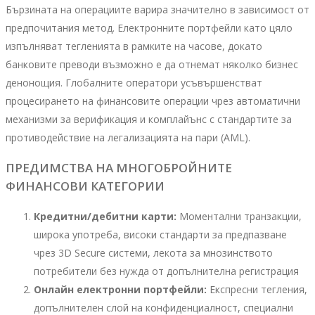
Бързината на операциите варира значително в зависимост от
предпочитания метод. Електронните портфейли като цяло
изпълняват тегленията в рамките на часове, докато
банковите преводи възможно е да отнемат няколко бизнес
денонощия. Глобалните оператори усъвършенстват
процесирането на финансовите операции чрез автоматични
механизми за верификация и комплайънс с стандартите за
противодействие на легализацията на пари (AML).
ПРЕДИМСТВА НА МНОГОБРОЙНИТЕ
ФИНАНСОВИ КАТЕГОРИИ
Кредитни/дебитни карти:
Моментални транзакции,
широка употреба, високи стандарти за предпазване
чрез 3D Secure системи, лекота за мнозинството
потребители без нужда от допълнителна регистрация
Онлайн електронни портфейли:
Експресни тегления,
допълнителен слой на конфиденциалност, специални