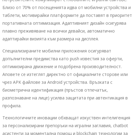
Близо от 70% от посещенията идва от мобилни устройства и
таблети, мотивирайки платформите да поставят в приоритет
портативната оптимизация. Адаптивният дизайн осигурява
плавно преживяване на всички девайси, автоматично
адаптирайки визията към размера на дисплея.
Специализираните мобилни приложения осигуряват
допълнителни предимства като push известия за оферти,
оптимизирана движение и подобрена производителност.
Аповете се изтеглят директно от официалните сторове или
чрез APK файлове за Android устройства. Връзката с
биометрична идентификация (пръстов отпечатък,
разпознаване на лице) усилва защитата при автентикация в
профила.
Технологичните иновации обхващат изкуствен интелигенция
за персонализирани препоръки на игрални заглавия, chatbot
асистенти за моментална помощ и blockchain технологии за