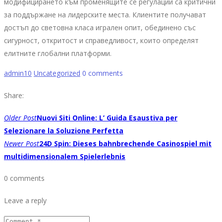
модифицирането към променящите се регулации са критични
за поддържане на лидерските места. Клиентите получават
достъп до световна класа игрален опит, обединено със
сигурност, откритост и справедливост, които определят
елитните глобални платформи.
admin10
Uncategorized
0 comments
Share:
POST
Older Post
Nuovi Siti Online: L’ Guida Esaustiva per
NAVIGATION
Selezionare la Soluzione Perfetta
Newer Post
24D Spin: Dieses bahnbrechende Casinospiel mit
multidimensionalem Spielerlebnis
0 comments
Leave a reply