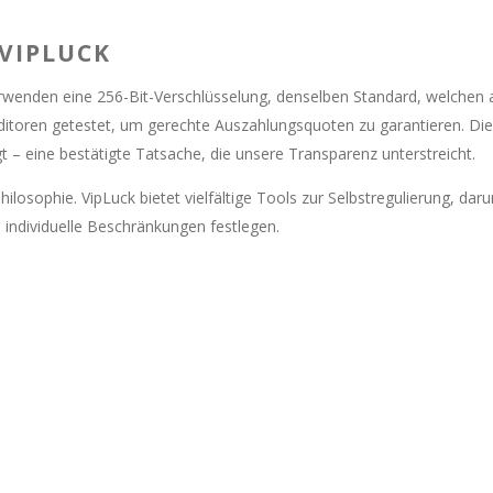
 VIPLUCK
erwenden eine 256-Bit-Verschlüsselung, denselben Standard, welchen a
itoren getestet, um gerechte Auszahlungsquoten zu garantieren. Die 
gt – eine bestätigte Tatsache, die unsere Transparenz unterstreicht.
ilosophie. VipLuck bietet vielfältige Tools zur Selbstregulierung, da
 individuelle Beschränkungen festlegen.