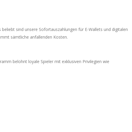
beliebt sind unsere Sofortauszahlungen für E-Wallets und digitalen
nimmt sämtliche anfallenden Kosten.
 belohnt loyale Spieler mit exklusiven Privilegien wie