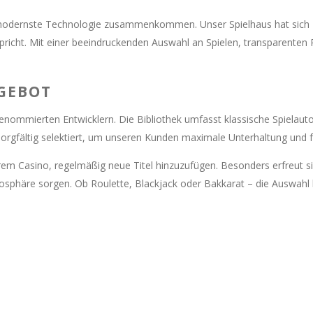
modernste Technologie zusammenkommen. Unser Spielhaus hat sich zum
tspricht. Mit einer beeindruckenden Auswahl an Spielen, transparente
NGEBOT
renommierten Entwicklern. Die Bibliothek umfasst klassische Spiela
orgfältig selektiert, um unseren Kunden maximale Unterhaltung und f
m Casino, regelmäßig neue Titel hinzuzufügen. Besonders erfreut sind
osphäre sorgen. Ob Roulette, Blackjack oder Bakkarat – die Auswahl 