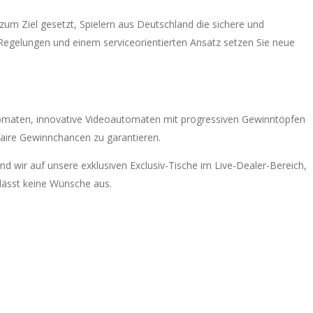
 Ziel gesetzt, Spielern aus Deutschland die sichere und
n Regelungen und einem serviceorientierten Ansatz setzen Sie neue
utomaten, innovative Videoautomaten mit progressiven Gewinntöpfen
aire Gewinnchancen zu garantieren.
 wir auf unsere exklusiven Exclusiv-Tische im Live-Dealer-Bereich,
lässt keine Wünsche aus.