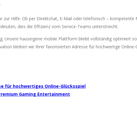
T
zur Hilfe. Ob per Direktchat, E-Mail oder telefonisch – kompetente Mi
Minuten, dies die Effizienz vom Service-Teams unterstreicht.
rung. Unsere hauseigene mobile Plattform bleibt vollständig optimier
ion bleiben wir Ihrer favorisierten Adresse für hochwertige Online-
se für hochwertiges Online-Glücksspiel
r Premium Gaming Entertainment