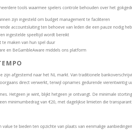
meerdere tools waarmee spelers controle behouden over het gokged
unnen zijn ingesteld om budget management te faciliteren
lijvende accountsluiting ten behoeve van leden die een pauze nodig he
n ingestelde speeltijd wordt bereikt
st te maken van hun spel duur
Care en BeGambleAware middels ons platform
TEMPO
ijn afgestemd naar het NL markt. Van traditionele bankoverschrijvi
oorgaans direct verwerkt, terwijl opnames gedurende vierentwintig u
 Hetgeen je wint, blijkt hetgeen je ontvangt. De minimale stortingsb
een minimumbedrag van €20, met dagelijkse limieten die transparant 
lue te bieden ten opzichte van plaats van eenmalige aanbiedingen.