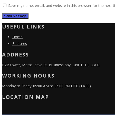
Save my name, email, and website in this browser for the next 
USEFUL LINKS
Home
Features
ADDRESS
B2B tower, Marasi drive St, Business bay, Unit 1010, U.A.E.
WORKING HOURS
Monday to Friday: 09:00 AM to 05:00 PM UTC (+4:00)
LOCATION MAP