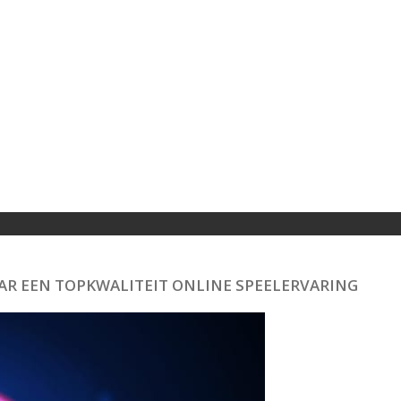
AAR EEN TOPKWALITEIT ONLINE SPEELERVARING