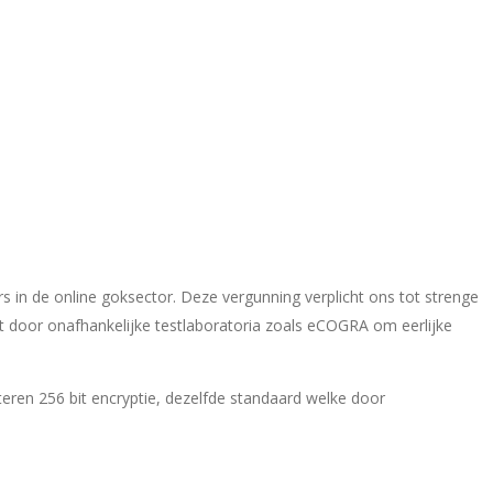
 in de online goksector. Deze vergunning verplicht ons tot strenge
it door onafhankelijke testlaboratoria zoals eCOGRA om eerlijke
eren 256 bit encryptie, dezelfde standaard welke door