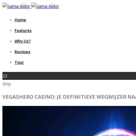
Home
Features
Why Us?
Reviews
Tour
22
May
VEGASHERO CASINO: JE DEFINITIEVE WEGWIJZER N