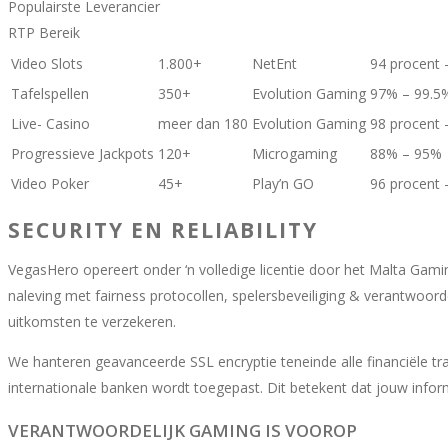
Populairste Leverancier
RTP Bereik
Video Slots
1.800+
NetEnt
94 procent
Tafelspellen
350+
Evolution Gaming
97% – 99.5
Live- Casino
meer dan 180
Evolution Gaming
98 procent 
Progressieve Jackpots
120+
Microgaming
88% – 95%
Video Poker
45+
Play’n GO
96 procent 
SECURITY EN RELIABILITY
VegasHero opereert onder ‘n volledige licentie door het Malta Gami
naleving met fairness protocollen, spelersbeveiliging & verantwoord
uitkomsten te verzekeren.
We hanteren geavanceerde SSL encryptie teneinde alle financiële tr
internationale banken wordt toegepast. Dit betekent dat jouw infor
VERANTWOORDELIJK GAMING IS VOOROP