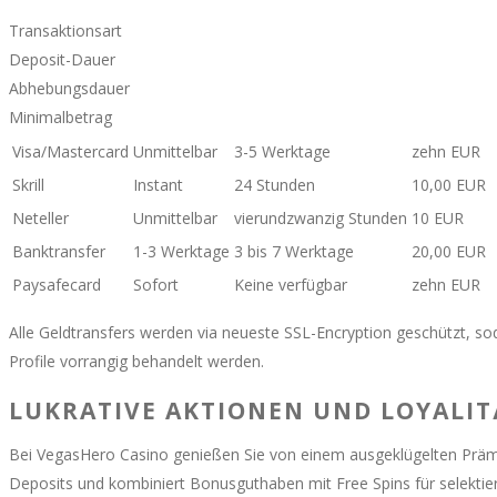
Transaktionsart
Deposit-Dauer
Abhebungsdauer
Minimalbetrag
Visa/Mastercard
Unmittelbar
3-5 Werktage
zehn EUR
Skrill
Instant
24 Stunden
10,00 EUR
Neteller
Unmittelbar
vierundzwanzig Stunden
10 EUR
Banktransfer
1-3 Werktage
3 bis 7 Werktage
20,00 EUR
Paysafecard
Sofort
Keine verfügbar
zehn EUR
Alle Geldtransfers werden via neueste SSL-Encryption geschützt, so
Profile vorrangig behandelt werden.
LUKRATIVE AKTIONEN UND LOYALI
Bei VegasHero Casino genießen Sie von einem ausgeklügelten Präm
Deposits und kombiniert Bonusguthaben mit Free Spins für selektiert