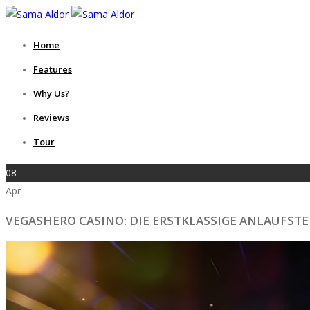
Home
Features
Why Us?
Reviews
Tour
08
Apr
VEGASHERO CASINO: DIE ERSTKLASSIGE ANLAUFST