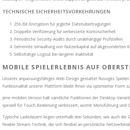
TECHNISCHE SICHERHEITSVORKEHRUNGEN
256-Bit-Encryption für jegliche Datenübertragungen
Doppelte Verifizierung für verbesserte Kontosicherheit
Periodische Security-Audits durch unabhängige Prüfstellen
Getrennte Verwaltung von Nutzerkapital auf abgesonderten 
Selbsttätige Logout bei längerer Inaktivität
MOBILE SPIELERLEBNIS AUF OBERS
Unseres anpassungsfähiges Web-Design gestattet flüssiges Spielen a
Funktionalität unserer Plattform bleibt Ihnen via optimierter Form z
Jene mobilen Version hält sämtliche Funktionen der Desktop-Varian
speziell für Touch-Bedienung verbessert, womit Menüführung und Ga
Typische Ladedauern liegen unterhalb drei Sekunden, wie auch die Sp
flexible Stream-Technik, die sich flexibel an persönliche Netzverbin