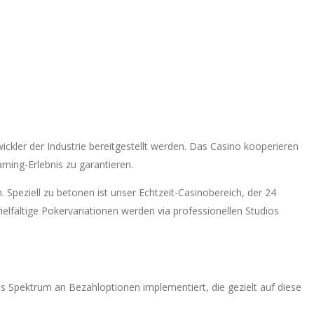
ckler der Industrie bereitgestellt werden. Das Casino kooperieren
ing-Erlebnis zu garantieren.
 Speziell zu betonen ist unser Echtzeit-Casinobereich, der 24
elfältige Pokervariationen werden via professionellen Studios
s Spektrum an Bezahloptionen implementiert, die gezielt auf diese