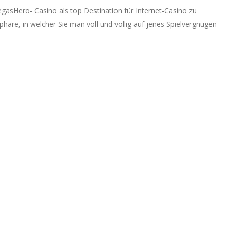
asHero- Casino als top Destination für Internet-Casino zu
häre, in welcher Sie man voll und völlig auf jenes Spielvergnügen