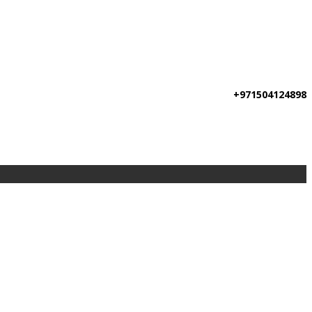
+971504124898