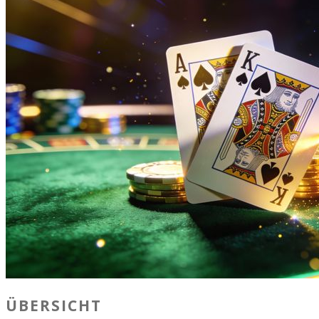
ÜBERSICHT