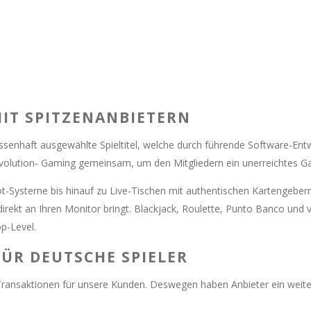
IT SPITZENANBIETERN
senhaft ausgewählte Spieltitel, welche durch führende Software-Entwi
lution- Gaming gemeinsam, um den Mitgliedern ein unerreichtes Gam
ot-Systeme bis hinauf zu Live-Tischen mit authentischen Kartengebern.
ekt an Ihren Monitor bringt. Blackjack, Roulette, Punto Banco und vi
p-Level.
ÜR DEUTSCHE SPIELER
 Transaktionen für unsere Kunden. Deswegen haben Anbieter ein weite