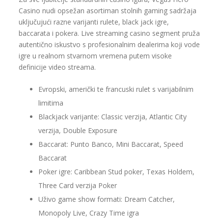
Casino nudi opsežan asortiman stolnih gaming sadržaja
uključujući razne varijanti rulete, black jack igre,
baccarata i pokera. Live streaming casino segment pruža
autentično iskustvo s profesionalnim dealerima koji vode
igre u realnom stvarnom vremena putem visoke
definicije video streama.
Evropski, američki te francuski rulet s varijabilnim
limitima
Blackjack varijante: Classic verzija, Atlantic City
verzija, Double Exposure
Baccarat: Punto Banco, Mini Baccarat, Speed
Baccarat
Poker igre: Caribbean Stud poker, Texas Holdem,
Three Card verzija Poker
Uživo game show formati: Dream Catcher,
Monopoly Live, Crazy Time igra