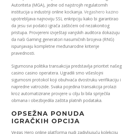
Autoriteta (MGA), jedne od najstrojih regulatornih
institucija u industriji online kockanja.
Vegashero kazino
upotrebljava najnoviju SSL enkripciju kako bi garantirao
da jesu svi podatci igrača zaštićeni od nezakonitog
pristupa. Provjereni izvještaji vanjskih auditora dokazuju
da naši Gaming generatori nasumičnih brojeva (RNG)
ispunjavaju kompletne međunarodne kriterije
pravednosti.
Sigurnosna politika transakcija predstavlja prioritet našeg
casino casino operatera. Ugradili smo višeslojni
sigurnosni protokol koji obuhvaća dvostruku verifikaciju i
napredne vatrozide. Svaka pojedina transakcija prolazi
kroz automatizirane provjere u cilju bi bila spriječila
obmana i obezbijedila zaštita platnih podataka.
OPSEŽNA PONUDA
IGRAČKIH OPCIJA
Vegas Hero online platforma nudi zadivljujuću kolekciju