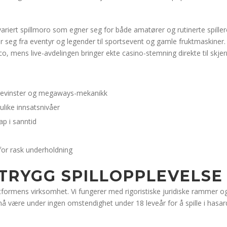
ariert spillmoro som egner seg for både amatører og rutinerte spiller
 seg fra eventyr og legender til sportsevent og gamle fruktmaskiner. 
nco, mens live-avdelingen bringer ekte casino-stemning direkte til skje
 SPILLBIBLIOTEK
 gevinster og megaways-mekanikk
like innsatsnivåer
p i sanntid
 for rask underholdning
TRYGG SPILLOPPLEVELSE
formens virksomhet. Vi fungerer med rigoristiske juridiske rammer og f
 være under ingen omstendighet under 18 leveår for å spille i hasard