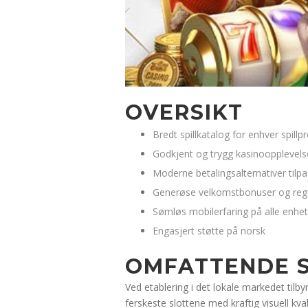
OVERSIKT
Bredt spillkatalog for enhver spillp
Godkjent og trygg kasinoopplevels
Moderne betalingsalternativer tilpas
Generøse velkomstbonuser og reg
Sømløs mobilerfaring på alle enhet
Engasjert støtte på norsk
OMFATTENDE S
Ved etablering i det lokale markedet tilbyr
ferskeste slottene med kraftig visuell kva