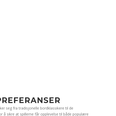
PREFERANSER
er seg fra tradisjonelle bordklassikere til de
r å sikre at spillerne får opplevelse til både populære