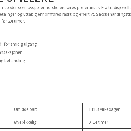
ngsmetoder som avspeiler norske brukeres preferanser. Fra tradisjonell
etalinger og uttak gjennomføres raskt og effektivt. Saksbehandlingsti
før 24 timer.
TERNATIVER
) for smidig tilgang
ransaksjoner
ig behandling
Umiddelbart
1 til 3 virkedager
Øyeblikkelig
0-24 timer