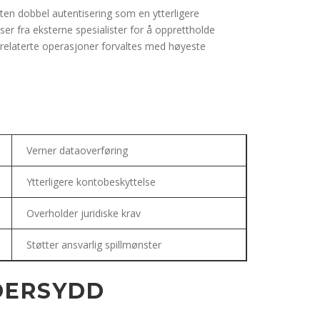
ten dobbel autentisering som en ytterligere
er fra eksterne spesialister for å opprettholde
irelaterte operasjoner forvaltes med høyeste
Verner dataoverføring
Ytterligere kontobeskyttelse
Overholder juridiske krav
Støtter ansvarlig spillmønster
DERSYDD