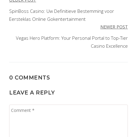
POST
NAVIGATION
SpinBoss Casino: Uw Definitieve Bestemming voor
Eersteklas Online Gokentertainment
NEWER POST
Vegas Hero Platform: Your Personal Portal to Top-Tier
Casino Excellence
0 COMMENTS
LEAVE A REPLY