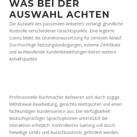
WAS BEI DER
AUSWAHL ACHTEN
Die Auswahl des passenden Anbieters verlangt gründliche
Kontrolle verschiedener Gesichtspunkte. Eine legitime
Lizenz bildet die Grundvoraussetzung für seriösen Ablauf.
Durchsichtige Nutzungsbedingungen, externe Zertifikate
und wohlwollende Kundenbewertungen bieten weitere
Anhaltspunkte.
CHARAKTERISTIKA
VERTRAUENSWÜRDIGER
PLATTFORMEN
Professionelle Buchmacher definieren sich durch zügige
Withdrawal-Bearbeitung, gerechte Wettquoten und einen
fachkundigen Kundenservice aus. Die Verfügbarkeit
deutschsprachiger Sprachoptionen unterstützt die
Interaktion erheblich. Kontrolliertes Gaming soll durch
freiwillige Limits und Ausschlusstools gefördert werden,