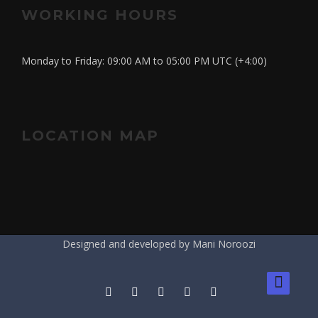
WORKING HOURS
Monday to Friday: 09:00 AM to 05:00 PM UTC (+4:00)
LOCATION MAP
Designed and developed by
Mani Noroozi