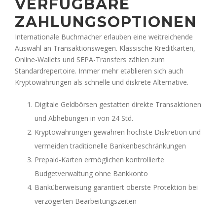
VERFÜGBARE
ZAHLUNGSOPTIONEN
Internationale Buchmacher erlauben eine weitreichende
Auswahl an Transaktionswegen. Klassische Kreditkarten,
Online-Wallets und SEPA-Transfers zählen zum
Standardrepertoire. Immer mehr etablieren sich auch
Kryptowährungen als schnelle und diskrete Alternative.
Digitale Geldbörsen gestatten direkte Transaktionen
und Abhebungen in von 24 Std.
Kryptowährungen gewähren höchste Diskretion und
vermeiden traditionelle Bankenbeschränkungen
Prepaid-Karten ermöglichen kontrollierte
Budgetverwaltung ohne Bankkonto
Banküberweisung garantiert oberste Protektion bei
verzögerten Bearbeitungszeiten