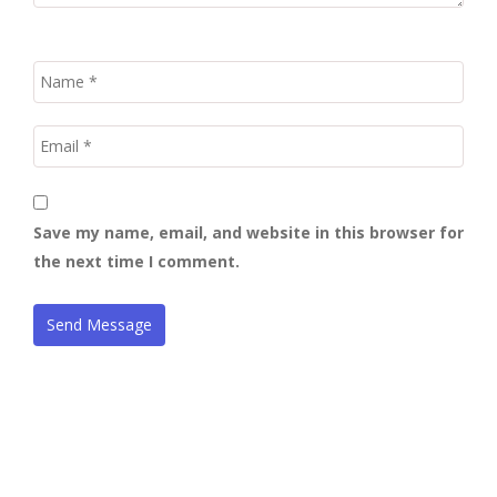
Save my name, email, and website in this browser for
the next time I comment.