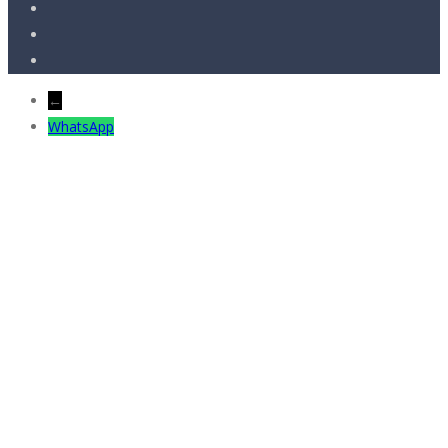
←
WhatsApp