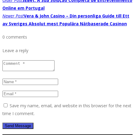
Older Post
SEBet: A Sua Solução Completa de Entretenimento
NAVIGATION
Online em Portugal
Newer Post
Vera & John Casino – Din personliga Guide till Ett
av Sveriges Absolut mest Populära Nätbaserade Casinon
0 comments
Leave a reply
Save my name, email, and website in this browser for the next
time I comment.