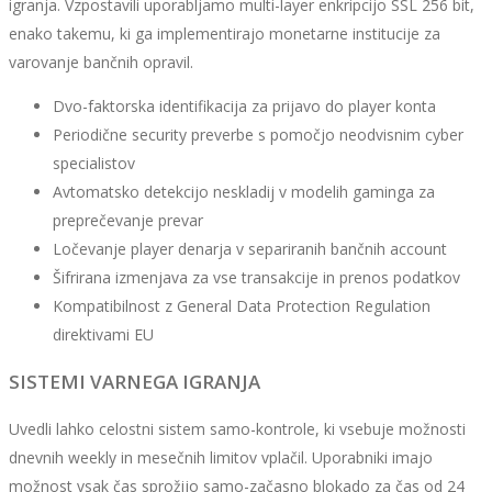
igranja. Vzpostavili uporabljamo multi-layer enkripcijo SSL 256 bit,
enako takemu, ki ga implementirajo monetarne institucije za
varovanje bančnih opravil.
Dvo-faktorska identifikacija za prijavo do player konta
Periodične security preverbe s pomočjo neodvisnim cyber
specialistov
Avtomatsko detekcijo neskladij v modelih gaminga za
preprečevanje prevar
Ločevanje player denarja v separiranih bančnih account
Šifrirana izmenjava za vse transakcije in prenos podatkov
Kompatibilnost z General Data Protection Regulation
direktivami EU
SISTEMI VARNEGA IGRANJA
Uvedli lahko celostni sistem samo-kontrole, ki vsebuje možnosti
dnevnih weekly in mesečnih limitov vplačil. Uporabniki imajo
možnost vsak čas sprožijo samo-začasno blokado za čas od 24