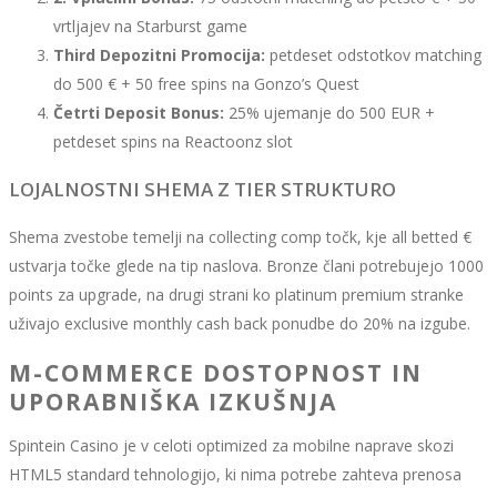
vrtljajev na Starburst game
Third Depozitni Promocija:
petdeset odstotkov matching
do 500 € + 50 free spins na Gonzo’s Quest
Četrti Deposit Bonus:
25% ujemanje do 500 EUR +
petdeset spins na Reactoonz slot
LOJALNOSTNI SHEMA Z TIER STRUKTURO
Shema zvestobe temelji na collecting comp točk, kje all betted €
ustvarja točke glede na tip naslova. Bronze člani potrebujejo 1000
points za upgrade, na drugi strani ko platinum premium stranke
uživajo exclusive monthly cash back ponudbe do 20% na izgube.
M-COMMERCE DOSTOPNOST IN
UPORABNIŠKA IZKUŠNJA
Spintein Casino je v celoti optimized za mobilne naprave skozi
HTML5 standard tehnologijo, ki nima potrebe zahteva prenosa