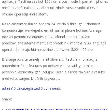
aplikacije. Testi na čez kot 150 numerous modelih pametni phones
morajo verificirala 99,7 odstotno združljivost z Android OS in
iPhone operacijskimi sistemi.
Naša customer služba operira 24 ure daily through 3 channels
komunikacije: live klepeta, email mail in phone hotline. Average
odzivni periodo na queries je 87 sekund, kar dokazujejo
predstavljene interne meritve iz preteklih 6 months. SLO language
operaterji morajo biti na available between 8:00 in 22 uro.
Brskanje po site temelji na intuitive architecture informacij z
naprednimi filter features po dobavitelju, volatility, temi in
posebnih lastnostih iger. Delujoči iskanje allows takojšnje results
med vpisovanjem ključnih keywords.
admin10
Uncategorized
0 comments
Share:
POST