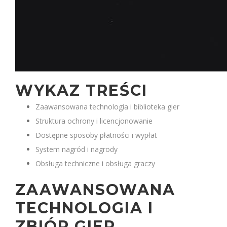
WYKAZ TREŚCI
Zaawansowana technologia i biblioteka gier
Struktura ochrony i licencjonowanie
Dostępne sposoby płatności i wypłat
System nagród i nagrody
Obsługa techniczne i obsługa graczy
ZAAWANSOWANA
TECHNOLOGIA I
ZBIÓR GIER