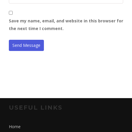
Save my name, email, and website in this browser for
the next time I comment.
USEFUL LINKS
Home