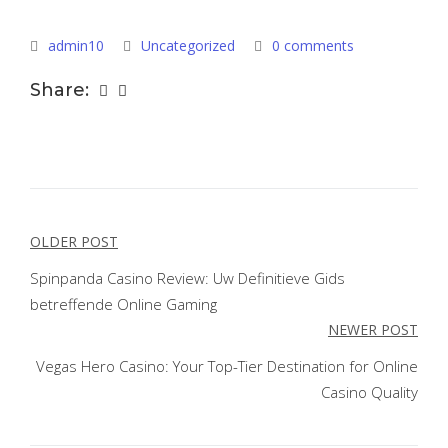
admin10
Uncategorized
0 comments
Share:
POST
OLDER POST
NAVIGATION
Spinpanda Casino Review: Uw Definitieve Gids
betreffende Online Gaming
NEWER POST
Vegas Hero Casino: Your Top-Tier Destination for Online
Casino Quality