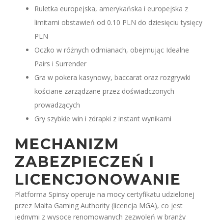
Ruletka europejska, amerykańska i europejska z
limitami obstawień od 0.10 PLN do dziesięciu tysięcy
PLN
Oczko w różnych odmianach, obejmując Idealne
Pairs i Surrender
Gra w pokera kasynowy, baccarat oraz rozgrywki
kościane zarządzane przez doświadczonych
prowadzących
Gry szybkie win i zdrapki z instant wynikami
MECHANIZM
ZABEZPIECZEŃ I
LICENCJONOWANIE
Platforma Spinsy operuje na mocy certyfikatu udzielonej
przez Malta Gaming Authority (licencja MGA), co jest
jednymi z wysoce renomowanych zezwoleń w branży