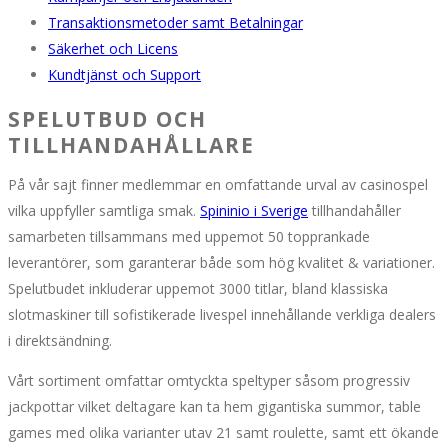
Transaktionsmetoder samt Betalningar
Säkerhet och Licens
Kundtjänst och Support
SPELUTBUD OCH
TILLHANDAHÅLLARE
På vår sajt finner medlemmar en omfattande urval av casinospel
vilka uppfyller samtliga smak.
Spininio i Sverige
tillhandahåller
samarbeten tillsammans med uppemot 50 topprankade
leverantörer, som garanterar både som hög kvalitet & variationer.
Spelutbudet inkluderar uppemot 3000 titlar, bland klassiska
slotmaskiner till sofistikerade livespel innehållande verkliga dealers
i direktsändning.
Vårt sortiment omfattar omtyckta speltyper såsom progressiv
jackpottar vilket deltagare kan ta hem gigantiska summor, table
games med olika varianter utav 21 samt roulette, samt ett ökande