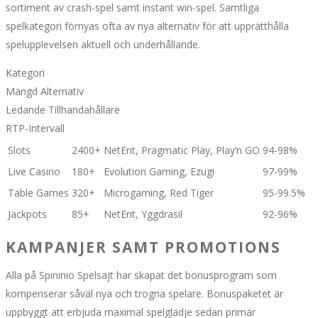
sortiment av crash-spel samt instant win-spel. Samtliga
spelkategori förnyas ofta av nya alternativ för att upprätthålla
spelupplevelsen aktuell och underhållande.
Kategori
Mängd Alternativ
Ledande Tillhandahållare
RTP-Intervall
Slots
2400+
NetEnt, Pragmatic Play, Play’n GO
94-98%
Live Casino
180+
Evolution Gaming, Ezugi
97-99%
Table Games
320+
Microgaming, Red Tiger
95-99.5%
Jackpots
85+
NetEnt, Yggdrasil
92-96%
KAMPANJER SAMT PROMOTIONS
Alla på Spininio Spelsajt har skapat det bonusprogram som
kompenserar såväl nya och trogna spelare. Bonuspaketet är
uppbyggt att erbjuda maximal spelglädje sedan primär