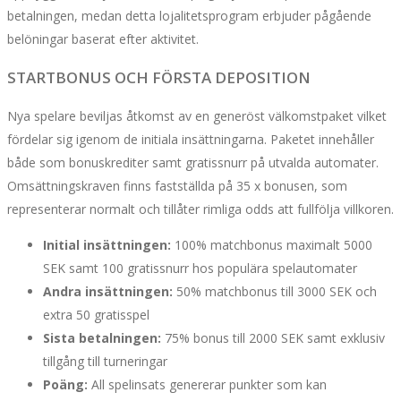
betalningen, medan detta lojalitetsprogram erbjuder pågående
belöningar baserat efter aktivitet.
STARTBONUS OCH FÖRSTA DEPOSITION
Nya spelare beviljas åtkomst av en generöst välkomstpaket vilket
fördelar sig igenom de initiala insättningarna. Paketet innehåller
både som bonuskrediter samt gratissnurr på utvalda automater.
Omsättningskraven finns fastställda på 35 x bonusen, som
representerar normalt och tillåter rimliga odds att fullfölja villkoren.
Initial insättningen:
100% matchbonus maximalt 5000
SEK samt 100 gratissnurr hos populära spelautomater
Andra insättningen:
50% matchbonus till 3000 SEK och
extra 50 gratisspel
Sista betalningen:
75% bonus till 2000 SEK samt exklusiv
tillgång till turneringar
Poäng:
All spelinsats genererar punkter som kan