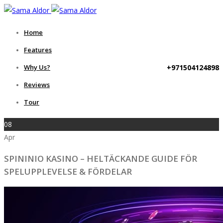
Home
Features
+971504124898
Why Us?
Reviews
Tour
08
Apr
SPININIO KASINO – HELTÄCKANDE GUIDE FÖR
SPELUPPLEVELSE & FÖRDELAR