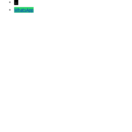
←
WhatsApp