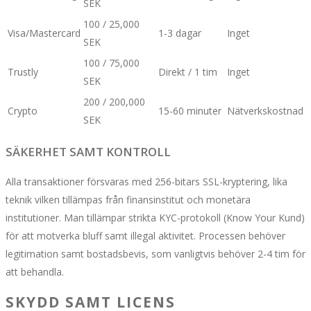
SEK
100 / 25,000
Visa/Mastercard
1-3 dagar
Inget
SEK
100 / 75,000
Trustly
Direkt / 1 tim
Inget
SEK
200 / 200,000
Crypto
15-60 minuter
Nätverkskostnad
SEK
SÄKERHET SAMT KONTROLL
Alla transaktioner försvaras med 256-bitars SSL-kryptering, lika
teknik vilken tillämpas från finansinstitut och monetära
institutioner. Man tillämpar strikta KYC-protokoll (Know Your Kund)
för att motverka bluff samt illegal aktivitet. Processen behöver
legitimation samt bostadsbevis, som vanligtvis behöver 2-4 tim för
att behandla.
SKYDD SAMT LICENS