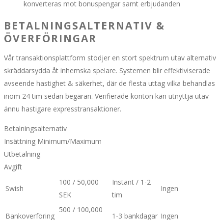
konverteras mot bonuspengar samt erbjudanden
BETALNINGSALTERNATIV &
ÖVERFÖRINGAR
Vår transaktionsplattform stödjer en stort spektrum utav alternativ
skräddarsydda åt inhemska spelare. Systemen blir effektiviserade
avseende hastighet & säkerhet, där de flesta uttag vilka behandlas
inom 24 tim sedan begäran. Verifierade konton kan utnyttja utav
ännu hastigare expresstransaktioner.
Betalningsalternativ
Insättning Minimum/Maximum
Utbetalning
Avgift
100 / 50,000
Instant / 1-2
Swish
Ingen
SEK
tim
500 / 100,000
Bankoverföring
1-3 bankdagar
Ingen