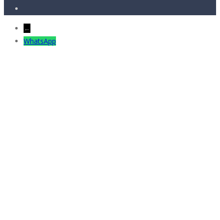
←
WhatsApp