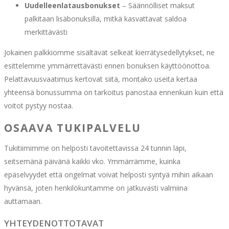
Uudelleenlatausbonukset
– Säännölliset maksut
palkitaan lisäbonuksilla, mitkä kasvattavat saldoa
merkittävästi
Jokainen palkkiomme sisältävät selkeät kierrätysedellytykset, ne
esittelemme ymmärrettävästi ennen bonuksen käyttöönottoa.
Pelattavuusvaatimus kertovat siitä, montako useita kertaa
yhteensä bonussumma on tarkoitus panostaa ennenkuin kuin että
voitot pystyy nostaa.
OSAAVA TUKIPALVELU
Tukitiimimme on helposti tavoitettavissa 24 tunnin läpi,
seitsemänä päivänä kaikki vko. Ymmärrämme, kuinka
epäselvyydet että ongelmat voivat helposti syntyä mihin aikaan
hyvänsä, joten henkilökuntamme on jatkuvasti valmiina
auttamaan.
YHTEYDENOTTOTAVAT