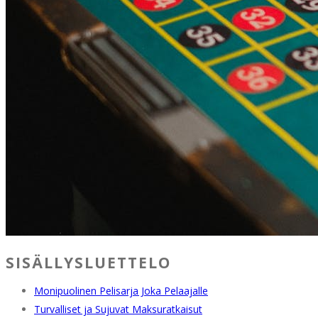
SISÄLLYSLUETTELO
Monipuolinen Pelisarja Joka Pelaajalle
Turvalliset ja Sujuvat Maksuratkaisut