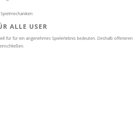
 Spielmechaniken
ÜR ALLE USER
iell für für ein angenehmes Spielerlebnis bedeuten. Deshalb offerier
inschließen.