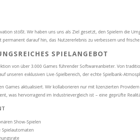
vation stößt. Wir haben uns uns als Ziel gesetzt, den Spielern die Um
t permanent darauf hin, das Nutzererlebnis zu verbessern und frische
NGSREICHES SPIELANGEBOT
lektion von über 3.000 Games führender Softwareanbieter. Von traditio
 auf unseren exklusiven Live-Spielbereich, der echte Spielbank-Atmosp
 Games aktualisiert. Wir kollaborieren nur mit lizenzierten Provider
zent, was hervorragend im Industrievergleich ist – eine geprüfte Reali
NT
ionären Show-Spielen
he Spielautomaten
chungsrate