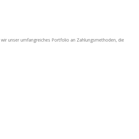
en wir unser umfangreiches Portfolio an Zahlungsmethoden, die