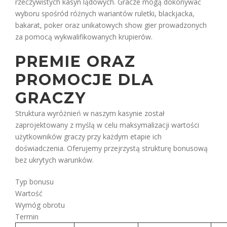
rzeczywistych kasyn lądowych. Gracze mogą dokonywać
wyboru spośród różnych wariantów ruletki, blackjacka,
bakarat, poker oraz unikatowych show gier prowadzonych
za pomocą wykwalifikowanych krupierów.
PREMIE ORAZ
PROMOCJE DLA
GRACZY
Struktura wyróżnień w naszym kasynie został
zaprojektowany z myślą w celu maksymalizacji wartości
użytkowników graczy przy każdym etapie ich
doświadczenia. Oferujemy przejrzystą strukturę bonusową
bez ukrytych warunków.
Typ bonusu
Wartość
Wymóg obrotu
Termin