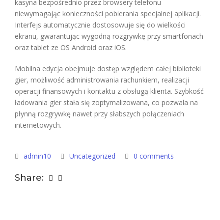
kasyna bezpośrednio przez browsery telefonu
niewymagając konieczności pobierania specjalnej aplikacji.
Interfejs automatycznie dostosowuje się do wielkości
ekranu, gwarantując wygodną rozgrywkę przy smartfonach
oraz tablet ze OS Android oraz iOS.
Mobilna edycja obejmuje dostęp względem całej biblioteki
gier, możliwość administrowania rachunkiem, realizacji
operacji finansowych i kontaktu z obsługą klienta. Szybkość
ładowania gier stała się zoptymalizowana, co pozwala na
płynną rozgrywkę nawet przy słabszych połączeniach
internetowych.
admin10
Uncategorized
0 comments
Share: