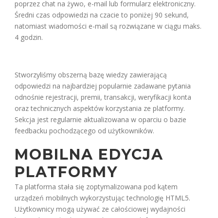
poprzez chat na żywo, e-mail lub formularz elektroniczny.
Średni czas odpowiedzi na czacie to poniżej 90 sekund,
natomiast wiadomości e-mail są rozwiązane w ciągu maks.
4 godzin.
SEKCJA POMOCY I FAQ
Stworzyliśmy obszerną bazę wiedzy zawierającą
odpowiedzi na najbardziej popularnie zadawane pytania
odnośnie rejestracji, premii, transakcji, weryfikacji konta
oraz technicznych aspektów korzystania ze platformy.
Sekcja jest regularnie aktualizowana w oparciu o bazie
feedbacku pochodzącego od użytkowników.
MOBILNA EDYCJA
PLATFORMY
Ta platforma stała się zoptymalizowana pod kątem
urządzeń mobilnych wykorzystując technologię HTML5.
Użytkownicy mogą używać ze całościowej wydajności