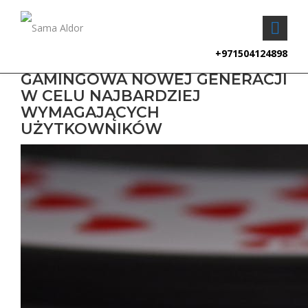
+971504124898
SNATCH KASYNO – PLATFORMA
GAMINGOWA NOWEJ GENERACJI
W CELU NAJBARDZIEJ
WYMAGAJĄCYCH
UŻYTKOWNIKÓW