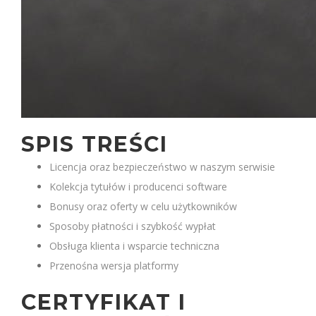
SPIS TREŚCI
Licencja oraz bezpieczeństwo w naszym serwisie
Kolekcja tytułów i producenci software
Bonusy oraz oferty w celu użytkowników
Sposoby płatności i szybkość wypłat
Obsługa klienta i wsparcie techniczna
Przenośna wersja platformy
CERTYFIKAT I