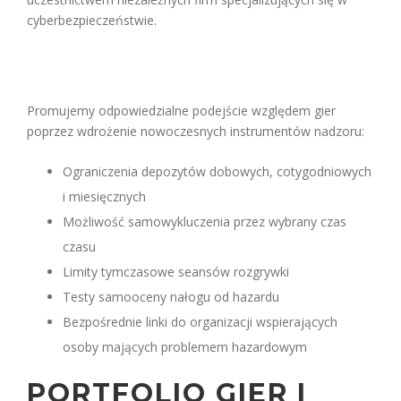
cyberbezpieczeństwie.
STANDARDY ODPOWIEDZIALNEJ
GRY
Promujemy odpowiedzialne podejście względem gier
poprzez wdrożenie nowoczesnych instrumentów nadzoru:
Ograniczenia depozytów dobowych, cotygodniowych
i miesięcznych
Możliwość samowykluczenia przez wybrany czas
czasu
Limity tymczasowe seansów rozgrywki
Testy samooceny nałogu od hazardu
Bezpośrednie linki do organizacji wspierających
osoby mających problemem hazardowym
PORTFOLIO GIER I