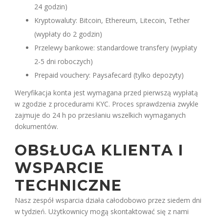
24 godzin)
Kryptowaluty: Bitcoin, Ethereum, Litecoin, Tether
(wypłaty do 2 godzin)
Przelewy bankowe: standardowe transfery (wypłaty
2-5 dni roboczych)
Prepaid vouchery: Paysafecard (tylko depozyty)
Weryfikacja konta jest wymagana przed pierwszą wypłatą
w zgodzie z procedurami KYC. Proces sprawdzenia zwykle
zajmuje do 24 h po przesłaniu wszelkich wymaganych
dokumentów.
OBSŁUGA KLIENTA I
WSPARCIE
TECHNICZNE
Nasz zespół wsparcia działa całodobowo przez siedem dni
w tydzień. Użytkownicy mogą skontaktować się z nami