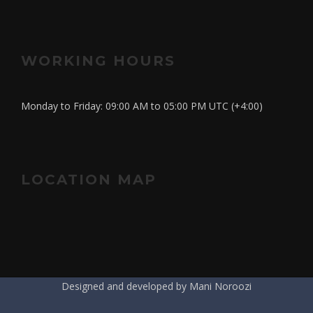
WORKING HOURS
Monday to Friday: 09:00 AM to 05:00 PM UTC (+4:00)
LOCATION MAP
Designed and developed by
Mani Noroozi