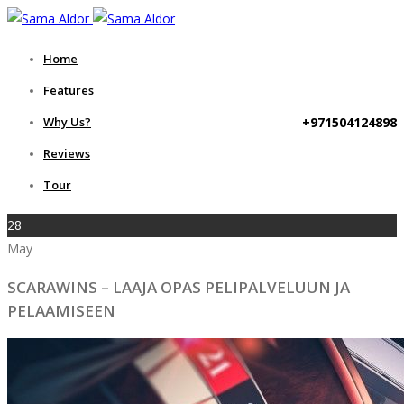
Home
Features
+971504124898
Why Us?
Reviews
Tour
28
May
SCARAWINS – LAAJA OPAS PELIPALVELUUN JA
PELAAMISEEN