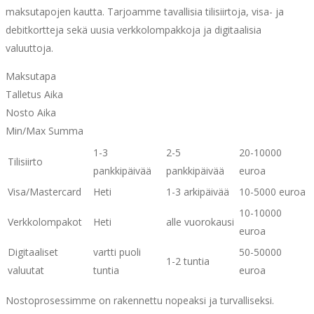
maksutapojen kautta. Tarjoamme tavallisia tilisiirtoja, visa- ja
debitkortteja sekä uusia verkkolompakkoja ja digitaalisia
valuuttoja.
Maksutapa
Talletus Aika
Nosto Aika
Min/Max Summa
1-3
2-5
20-10000
Tilisiirto
pankkipäivää
pankkipäivää
euroa
Visa/Mastercard
Heti
1-3 arkipäivää
10-5000 euroa
10-10000
Verkkolompakot
Heti
alle vuorokausi
euroa
Digitaaliset
vartti puoli
50-50000
1-2 tuntia
valuutat
tuntia
euroa
Nostoprosessimme on rakennettu nopeaksi ja turvalliseksi.