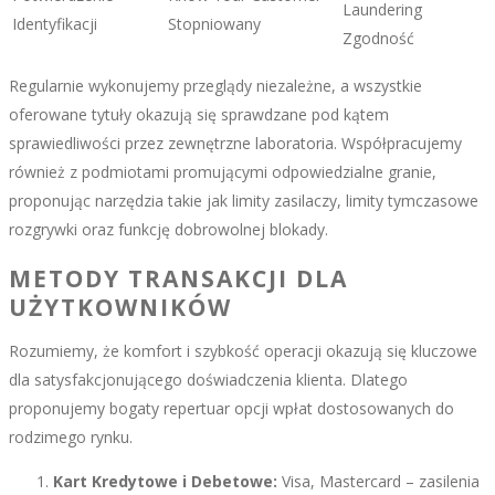
Laundering
Identyfikacji
Stopniowany
Zgodność
Regularnie wykonujemy przeglądy niezależne, a wszystkie
oferowane tytuły okazują się sprawdzane pod kątem
sprawiedliwości przez zewnętrzne laboratoria. Współpracujemy
również z podmiotami promującymi odpowiedzialne granie,
proponując narzędzia takie jak limity zasilaczy, limity tymczasowe
rozgrywki oraz funkcję dobrowolnej blokady.
METODY TRANSAKCJI DLA
UŻYTKOWNIKÓW
Rozumiemy, że komfort i szybkość operacji okazują się kluczowe
dla satysfakcjonującego doświadczenia klienta. Dlatego
proponujemy bogaty repertuar opcji wpłat dostosowanych do
rodzimego rynku.
Kart Kredytowe i Debetowe:
Visa, Mastercard – zasilenia