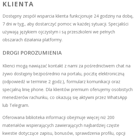
KLIENTA
Dostępny zespół wsparcia klienta funkcjonuje 24 godziny na dobę,
7 dni w tyg., aby dostarczyć pomoc w każdej sytuacji. Specjaliści
używają językiem ojczystym i są przeszkoleni we pełnych
obszarach działania platformy.
DROGI POROZUMIENIA
Klienci mogą nawiązać kontakt z nami za pośrednictwem chat na
żywo dostępny bezpośrednio na portalu, pocztę elektroniczną
(odpowiedź w terminie 2 godz.), formularz komunikacji oraz
specjalną linię phone. Dla klientów premium oferujemy osobistych
menedżerów rachunku, co okazują się aktywni przez WhatsApp
lub Telegram.
Oferowana biblioteka informacji obejmuje więcej niż 200
materiałów wspierających zawierających najbardziej częste
kwestie dotyczące zapisu, bonusów, sprawdzenia profilu, opcji