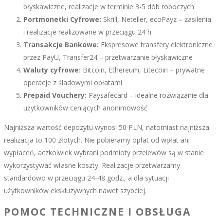
błyskawiczne, realizacje w terminie 3-5 dób roboczych
Portmonetki Cyfrowe:
Skrill, Neteller, ecoPayz – zasilenia
i realizacje realizowane w przeciągu 24 h
Transakcje Bankowe:
Ekspresowe transfery elektroniczne
przez PayU, Transfer24 – przetwarzanie błyskawiczne
Waluty cyfrowe:
Bitcoin, Ethereum, Litecoin – prywatne
operacje z śladowymi opłatami
Prepaid Vouchery:
Paysafecard – idealne rozwiązanie dla
użytkowników ceniących anonimowość
Najniższa wartość depozytu wynosi 50 PLN, natomiast najniższa
realizacja to 100 złotych. Nie pobieramy opłat od wpłat ani
wypłaceń, aczkolwiek wybrani podmioty przelewów są w stanie
wykorzystywać własne koszty. Realizacje przetwarzamy
standardowo w przeciągu 24-48 godz., a dla sytuacji
użytkowników ekskluzywnych nawet szybciej.
POMOC TECHNICZNE I OBSŁUGA