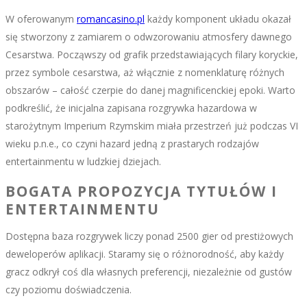
W oferowanym
romancasino.pl
każdy komponent układu okazał
się stworzony z zamiarem o odwzorowaniu atmosfery dawnego
Cesarstwa. Począwszy od grafik przedstawiających filary koryckie,
przez symbole cesarstwa, aż włącznie z nomenklaturę różnych
obszarów – całość czerpie do danej magnificenckiej epoki. Warto
podkreślić, że inicjalna zapisana rozgrywka hazardowa w
starożytnym Imperium Rzymskim miała przestrzeń już podczas VI
wieku p.n.e., co czyni hazard jedną z prastarych rodzajów
entertainmentu w ludzkiej dziejach.
BOGATA PROPOZYCJA TYTUŁÓW I
ENTERTAINMENTU
Dostępna baza rozgrywek liczy ponad 2500 gier od prestiżowych
deweloperów aplikacji. Staramy się o różnorodność, aby każdy
gracz odkrył coś dla własnych preferencji, niezależnie od gustów
czy poziomu doświadczenia.