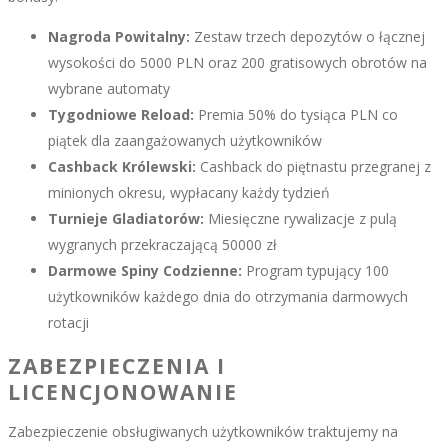
Nagroda Powitalny:
Zestaw trzech depozytów o łącznej
wysokości do 5000 PLN oraz 200 gratisowych obrotów na
wybrane automaty
Tygodniowe Reload:
Premia 50% do tysiąca PLN co
piątek dla zaangażowanych użytkowników
Cashback Królewski:
Cashback do piętnastu przegranej z
minionych okresu, wypłacany każdy tydzień
Turnieje Gladiatorów:
Miesięczne rywalizacje z pulą
wygranych przekraczającą 50000 zł
Darmowe Spiny Codzienne:
Program typujący 100
użytkowników każdego dnia do otrzymania darmowych
rotacji
ZABEZPIECZENIA I
LICENCJONOWANIE
Zabezpieczenie obsługiwanych użytkowników traktujemy na