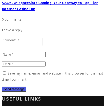
Newer Post
SpaceSlotz Gaming: Your Gateway to Top-Tier
Internet Casino Fun
0 comments
Leave a reply
Save my name, email, and website in this browser for the next
time I comment.
USEFUL LINKS