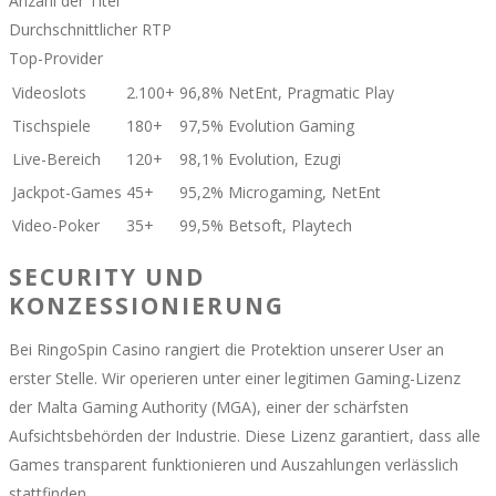
Anzahl der Titel
Durchschnittlicher RTP
Top-Provider
Videoslots
2.100+
96,8%
NetEnt, Pragmatic Play
Tischspiele
180+
97,5%
Evolution Gaming
Live-Bereich
120+
98,1%
Evolution, Ezugi
Jackpot-Games
45+
95,2%
Microgaming, NetEnt
Video-Poker
35+
99,5%
Betsoft, Playtech
SECURITY UND
KONZESSIONIERUNG
Bei RingoSpin Casino rangiert die Protektion unserer User an
erster Stelle. Wir operieren unter einer legitimen Gaming-Lizenz
der Malta Gaming Authority (MGA), einer der schärfsten
Aufsichtsbehörden der Industrie. Diese Lizenz garantiert, dass alle
Games transparent funktionieren und Auszahlungen verlässlich
stattfinden.