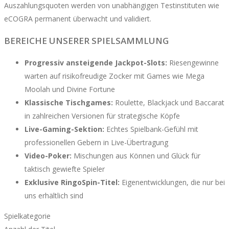
Auszahlungsquoten werden von unabhängigen Testinstituten wie
eCOGRA permanent überwacht und validiert.
BEREICHE UNSERER SPIELSAMMLUNG
Progressiv ansteigende Jackpot-Slots:
Riesengewinne
warten auf risikofreudige Zocker mit Games wie Mega
Moolah und Divine Fortune
Klassische Tischgames:
Roulette, Blackjack und Baccarat
in zahlreichen Versionen für strategische Köpfe
Live-Gaming-Sektion:
Echtes Spielbank-Gefühl mit
professionellen Gebern in Live-Übertragung
Video-Poker:
Mischungen aus Können und Glück für
taktisch gewiefte Spieler
Exklusive RingoSpin-Titel:
Eigenentwicklungen, die nur bei
uns erhältlich sind
Spielkategorie