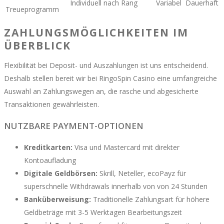
Individuell nach Rang
Variabel
Dauerhaft
Treueprogramm
ZAHLUNGSMÖGLICHKEITEN IM
ÜBERBLICK
Flexibilität bei Deposit- und Auszahlungen ist uns entscheidend.
Deshalb stellen bereit wir bei RingoSpin Casino eine umfangreiche
Auswahl an Zahlungswegen an, die rasche und abgesicherte
Transaktionen gewährleisten.
NUTZBARE PAYMENT-OPTIONEN
Kreditkarten:
Visa und Mastercard mit direkter
Kontoaufladung
Digitale Geldbörsen:
Skrill, Neteller, ecoPayz für
superschnelle Withdrawals innerhalb von von 24 Stunden
Banküberweisung:
Traditionelle Zahlungsart für höhere
Geldbeträge mit 3-5 Werktagen Bearbeitungszeit