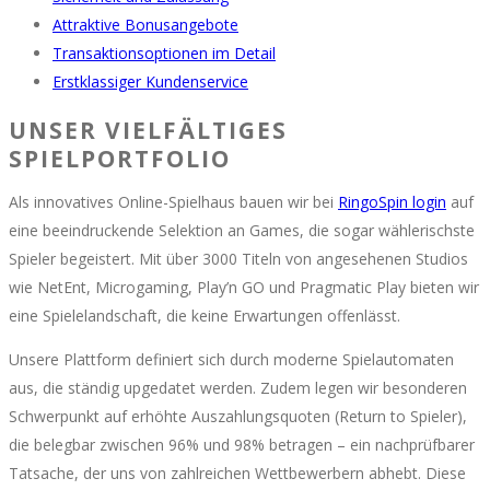
Attraktive Bonusangebote
Transaktionsoptionen im Detail
Erstklassiger Kundenservice
UNSER VIELFÄLTIGES
SPIELPORTFOLIO
Als innovatives Online-Spielhaus bauen wir bei
RingoSpin login
auf
eine beeindruckende Selektion an Games, die sogar wählerischste
Spieler begeistert. Mit über 3000 Titeln von angesehenen Studios
wie NetEnt, Microgaming, Play’n GO und Pragmatic Play bieten wir
eine Spielelandschaft, die keine Erwartungen offenlässt.
Unsere Plattform definiert sich durch moderne Spielautomaten
aus, die ständig upgedatet werden. Zudem legen wir besonderen
Schwerpunkt auf erhöhte Auszahlungsquoten (Return to Spieler),
die belegbar zwischen 96% und 98% betragen – ein nachprüfbarer
Tatsache, der uns von zahlreichen Wettbewerbern abhebt. Diese