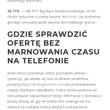
ulubionego automatu.
96,71%
— taki RTP Big Bass Bonanza pokazuje, że nie
chodzi wyłącznie o markę kasyna, lecz o to, czy konkretna
gra daje sensowny punkt wejścia dla mobilnego gracza.
GDZIE SPRAWDZIĆ
OFERTĘ BEZ
MARNOWANIA CZASU
NA TELEFONIE
Jeżeli chcesz porównać ofertę pod kątem slotów i
zobaczyć, jak układa się ona na ekranie smartfona,
przejrzyj
https://pl-dragonslots.com
bez przeskakiwania
między zbędnymi zakładkami. Dobra strona powinna od
razu pokazać najważniejsze tytuły, informacje o dostawcy i
prosty dostęp do gry. W mobile-first strategii nie ma
miejsca na szukanie funkcji ukrytych pod pięcioma