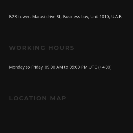
B2B tower, Marasi drive St, Business bay, Unit 1010, U.A.E.
WORKING HOURS
Monday to Friday: 09:00 AM to 05:00 PM UTC (+4:00)
LOCATION MAP