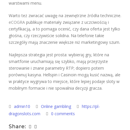
warstwami menu.
Warto też zwracać uwagę na zewnętrzne źródła techniczne.
eCOGRA
publikuje materiały związane z uczciwością i
certyfikacją, a to pomaga ocenić, czy dana oferta jest tylko
głośna, czy rzeczywiście solidna. Na telefonie takie
szczegóły mają znaczenie większe niż marketingowy szum.
Najlepsza strategia jest prosta: wybieraj gry, które na
smartfonie uruchamiają się szybko, mają przejrzyste
sterowanie i znane parametry RTP; dopiero potem
porównuj kasyna. Hellspin i Casinoin mogą kusić nazwą, ale
w praktyce wygrywa to miejsce, które lepiej podaje sloty w
mobilnym formacie i nie spowalnia decyzji gracza.
admin10
Online gambling
https://pl-
dragonslots.com
0 comments
Share: