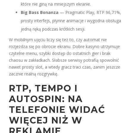
które nie giną na mniejszym ekranie.
Big Bass Bonanza
— Pragmatic Play, RTP 96,71%,
prosty interfejs, płynne animacje i wygodna obsługa
jedną ręką podczas krótkich sesji.
W mobilnym ujęciu liczy się też to, czy automat nie
rozjeżdża się po obrocie ekranu. Dobre kasyno utrzymuje
czytelne menu, szybki dostęp do ostatnich gier i brak
chaosu w zakładkach. Słabsze serwisy potrafią spowolnić
nawet prosty slot, a wtedy gracz traci czas, zanim jeszcze
zacznie realną rozgrywkę.
RTP, TEMPO I
AUTOSPIN: NA
TELEFONIE WIDAĆ
WIĘCEJ NIŻ W
REKLAMIE