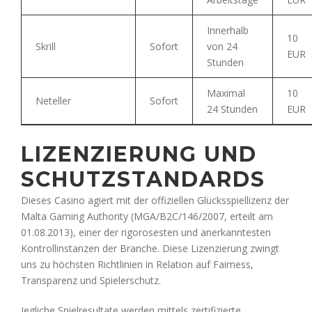
Innerhalb
10
Skrill
Sofort
von 24
EUR
Stunden
Maximal
10
Neteller
Sofort
24 Stunden
EUR
LIZENZIERUNG UND
SCHUTZSTANDARDS
Dieses Casino agiert mit der offiziellen Glücksspiellizenz der
Malta Gaming Authority (MGA/B2C/146/2007, erteilt am
01.08.2013), einer der rigorosesten und anerkanntesten
Kontrollinstanzen der Branche. Diese Lizenzierung zwingt
uns zu höchsten Richtlinien in Relation auf Fairness,
Transparenz und Spielerschutz.
Jegliche Spielresultate werden mittels zertifizierte