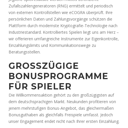
Zufallszahlengeneratoren (RNG) ermittelt und periodisch
von externen Kontrollstellen wie eCOGRA überprüft. Ihre
persönlichen Daten und Zahlungsvorgänge schützen die
Plattform durch modernste Kryptografie-Technologie nach
Industriestandard. Kontrolliertes Spielen liegt uns am Herz –
wir offerieren umfangreiche Instrumente zur Eigenkontrolle,
Einzahlungslimits und Kommunikationswege zu
Beratungsstellen.
GROSSZÜGIGE B
ONUSPROGRAMME F
ÜR SPIELER
Die Willkommensaktion gehört zu den großzügigsten auf
dem deutschsprachigen Markt. Neukunden profitieren von
jenem mehrstufigen Bonus-Angebot, das gleichermaßen
Bonusguthaben als gleichfalls Freispiele umfasst. Jedoch
unser Engagement endet nicht nach Ihrer ersten Einzahlung.