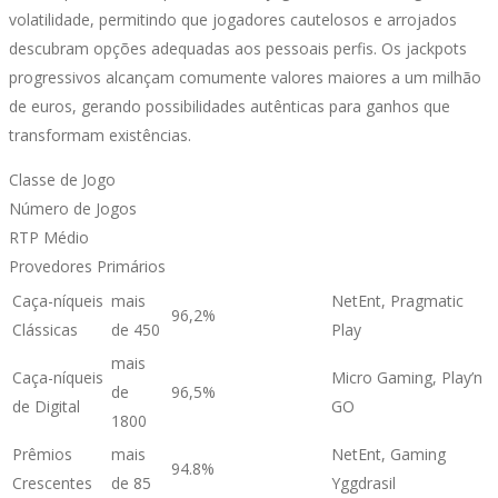
volatilidade, permitindo que jogadores cautelosos e arrojados
descubram opções adequadas aos pessoais perfis. Os jackpots
progressivos alcançam comumente valores maiores a um milhão
de euros, gerando possibilidades autênticas para ganhos que
transformam existências.
Classe de Jogo
Número de Jogos
RTP Médio
Provedores Primários
Caça-níqueis
mais
NetEnt, Pragmatic
96,2%
Clássicas
de 450
Play
mais
Caça-níqueis
Micro Gaming, Play’n
de
96,5%
de Digital
GO
1800
Prêmios
mais
NetEnt, Gaming
94.8%
Crescentes
de 85
Yggdrasil