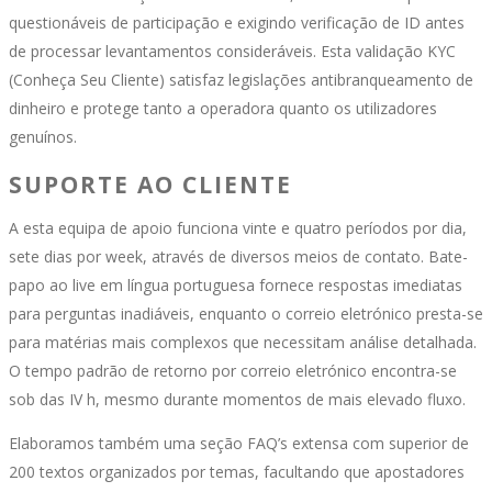
questionáveis de participação e exigindo verificação de ID antes
de processar levantamentos consideráveis. Esta validação KYC
(Conheça Seu Cliente) satisfaz legislações antibranqueamento de
dinheiro e protege tanto a operadora quanto os utilizadores
genuínos.
SUPORTE AO CLIENTE
A esta equipa de apoio funciona vinte e quatro períodos por dia,
sete dias por week, através de diversos meios de contato. Bate-
papo ao live em língua portuguesa fornece respostas imediatas
para perguntas inadiáveis, enquanto o correio eletrónico presta-se
para matérias mais complexos que necessitam análise detalhada.
O tempo padrão de retorno por correio eletrónico encontra-se
sob das IV h, mesmo durante momentos de mais elevado fluxo.
Elaboramos também uma seção FAQ’s extensa com superior de
200 textos organizados por temas, facultando que apostadores