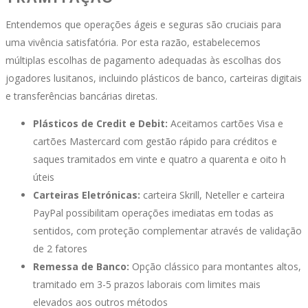
Entendemos que operações ágeis e seguras são cruciais para
uma vivência satisfatória. Por esta razão, estabelecemos
múltiplas escolhas de pagamento adequadas às escolhas dos
jogadores lusitanos, incluindo plásticos de banco, carteiras digitais
e transferências bancárias diretas.
Plásticos de Credit e Debit:
Aceitamos cartões Visa e
cartões Mastercard com gestão rápido para créditos e
saques tramitados em vinte e quatro a quarenta e oito h
úteis
Carteiras Eletrónicas:
carteira Skrill, Neteller e carteira
PayPal possibilitam operações imediatas em todas as
sentidos, com proteção complementar através de validação
de 2 fatores
Remessa de Banco:
Opção clássico para montantes altos,
tramitado em 3-5 prazos laborais com limites mais
elevados aos outros métodos