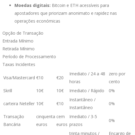
Moedas digitais:
Bitcoin e ETH acessíveis para
apostadores que priorizam anonimato e rapidez nas
operações económicas
Opção de Transação
Entrada Mínimo
Retirada Mínimo
Período de Processamento
Taxas Incidentes
Imediato / 24 a 48
zero por
Visa/Mastercard
€10
€20
horas
cento
Skrill
10€
10€
Imediato / Rápido
0%
Instantâneo /
carteira Neteller
10€
€10
0%
Instantâneo
Transação
cinquenta
cem
Imediato / 3-5
0%
Bancária
euros
euros
prazos
trinta minutos /
Encargo de