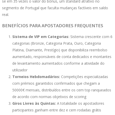
se em 35 vezes o valor do bónus, um standard atrativo no
segmento de Portugal que faculta mudanças factíveis em saldo
real.
BENEFÍCIOS PARA APOSTADORES FREQUENTES
Sistema de VIP em Categorias:
Sistema crescente com 6
categorias (Bronze, Categoria Prata, Ouro, Categoria
Platina, Diamante, Prestígio) que disponibiliza reembolso
aumentado, responsáveis de conta dedicados e montantes
de levantamento aumentados conforme a atividade do
utilizador
Torneios Hebdomadários:
Competições especializadas
com prémios garantidos confirmados que chegam a
50000€ mensais, distribuídos entre os cem top ranqueados
de acordo com normas objetivos de scoring
Giros Livres às Quintas:
A totalidade os apostadores
participantes ganham entre dez e cem rodadas grátis