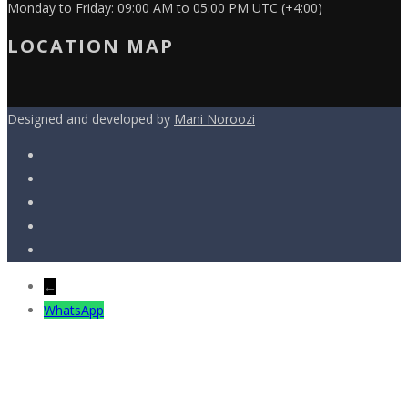
Monday to Friday: 09:00 AM to 05:00 PM UTC (+4:00)
LOCATION MAP
Designed and developed by
Mani Noroozi
←
WhatsApp