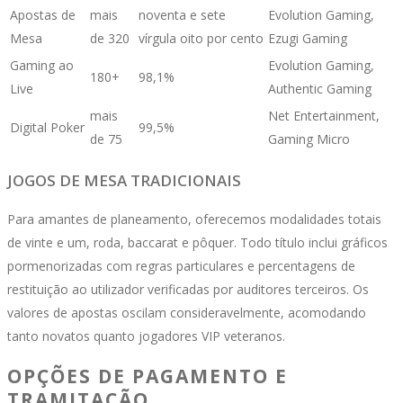
Apostas de
mais
noventa e sete
Evolution Gaming,
Mesa
de 320
vírgula oito por cento
Ezugi Gaming
Gaming ao
Evolution Gaming,
180+
98,1%
Live
Authentic Gaming
mais
Net Entertainment,
Digital Poker
99,5%
de 75
Gaming Micro
JOGOS DE MESA TRADICIONAIS
Para amantes de planeamento, oferecemos modalidades totais
de vinte e um, roda, baccarat e pôquer. Todo título inclui gráficos
pormenorizadas com regras particulares e percentagens de
restituição ao utilizador verificadas por auditores terceiros. Os
valores de apostas oscilam consideravelmente, acomodando
tanto novatos quanto jogadores VIP veteranos.
OPÇÕES DE PAGAMENTO E
TRAMITAÇÃO