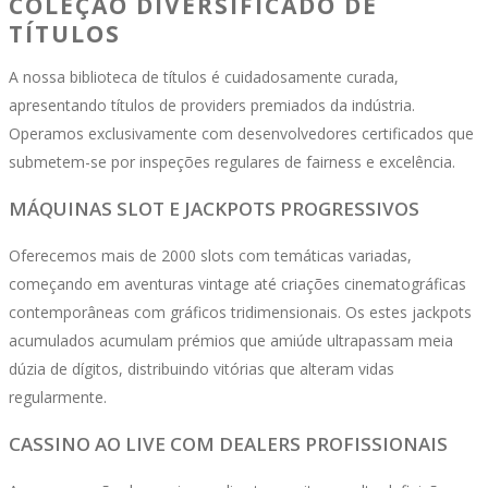
COLEÇÃO DIVERSIFICADO DE
TÍTULOS
A nossa biblioteca de títulos é cuidadosamente curada,
apresentando títulos de providers premiados da indústria.
Operamos exclusivamente com desenvolvedores certificados que
submetem-se por inspeções regulares de fairness e excelência.
MÁQUINAS SLOT E JACKPOTS PROGRESSIVOS
Oferecemos mais de 2000 slots com temáticas variadas,
começando em aventuras vintage até criações cinematográficas
contemporâneas com gráficos tridimensionais. Os estes jackpots
acumulados acumulam prémios que amiúde ultrapassam meia
dúzia de dígitos, distribuindo vitórias que alteram vidas
regularmente.
CASSINO AO LIVE COM DEALERS PROFISSIONAIS