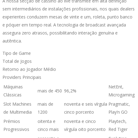
A nossa secção de cassino ao live transmite em alta definição
sem intermediários de instalações profissionais, nos quais dealers
experientes conduzem mesas de vinte e um, roleta, punto banco
e póquer em tempo real. A tecnologia de broadcast avançada
assegura zero atrasos, possibilitando interação genuína e
autêntica.
Tipo de Game
Total de Jogos
Retorno ao Jogador Médio
Providers Principais
Máquinas
NetEnt,
mais de 450
96,2%
Clássicas
Microgaming
Slot Machines
mais de
noventa e seis vírgula
Pragmatic,
de Multimedia
1200
cinco porcento
Play’n GO
Prémios
oitenta e
noventa e cinco
Playtech,
Progressivos
cinco mais
vírgula oito porcento
Red Tiger