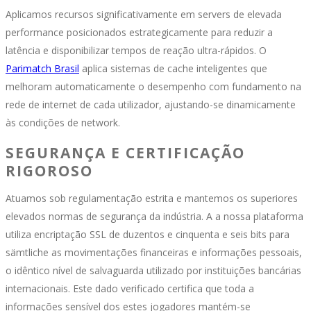
Aplicamos recursos significativamente em servers de elevada
performance posicionados estrategicamente para reduzir a
latência e disponibilizar tempos de reação ultra-rápidos. O
Parimatch Brasil
aplica sistemas de cache inteligentes que
melhoram automaticamente o desempenho com fundamento na
rede de internet de cada utilizador, ajustando-se dinamicamente
às condições de network.
SEGURANÇA E CERTIFICAÇÃO
RIGOROSO
Atuamos sob regulamentação estrita e mantemos os superiores
elevados normas de segurança da indústria. A a nossa plataforma
utiliza encriptação SSL de duzentos e cinquenta e seis bits para
sämtliche as movimentações financeiras e informações pessoais,
o idêntico nível de salvaguarda utilizado por instituições bancárias
internacionais. Este dado verificado certifica que toda a
informações sensível dos estes jogadores mantém-se