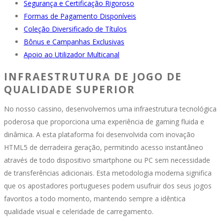
Segurança e Certificação Rigoroso
Formas de Pagamento Disponíveis
Coleção Diversificado de Títulos
Bônus e Campanhas Exclusivas
Apoio ao Utilizador Multicanal
INFRAESTRUTURA DE JOGO DE
QUALIDADE SUPERIOR
No nosso cassino, desenvolvemos uma infraestrutura tecnológica
poderosa que proporciona uma experiência de gaming fluida e
dinâmica. A esta plataforma foi desenvolvida com inovação
HTML5 de derradeira geração, permitindo acesso instantâneo
através de todo dispositivo smartphone ou PC sem necessidade
de transferências adicionais. Esta metodologia moderna significa
que os apostadores portugueses podem usufruir dos seus jogos
favoritos a todo momento, mantendo sempre a idêntica
qualidade visual e celeridade de carregamento.