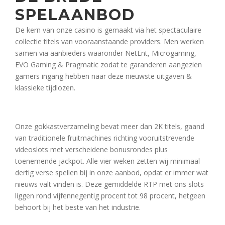
SPELAANBOD
De kern van onze casino is gemaakt via het spectaculaire
collectie titels van vooraanstaande providers. Men werken
samen via aanbieders waaronder NetEnt, Microgaming,
EVO Gaming & Pragmatic zodat te garanderen aangezien
gamers ingang hebben naar deze nieuwste uitgaven &
klassieke tijdlozen.
GOKKASTEN & VIDEOSLOTS
Onze gokkastverzameling bevat meer dan 2K titels, gaand
van traditionele fruitmachines richting vooruitstrevende
videoslots met verscheidene bonusrondes plus
toenemende jackpot. Alle vier weken zetten wij minimaal
dertig verse spellen bij in onze aanbod, opdat er immer wat
nieuws valt vinden is. Deze gemiddelde RTP met ons slots
liggen rond vijfennegentig procent tot 98 procent, hetgeen
behoort bij het beste van het industrie.