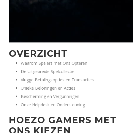
OVERZICHT
Waarom Spelers met Ons Opteren
De Uitgebreide Spelcollectie
Vlugge Betalingsopties en Transacties
Unieke Beloningen en Acties
Bescherming en Vergunningen
Onze Helpdesk en Ondersteuning
HOEZO GAMERS MET
ONS KIEZEN