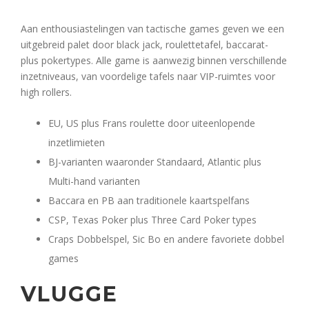
TAFELPELLEN & CARDGAMES
Aan enthousiastelingen van tactische games geven we een
uitgebreid palet door black jack, roulettetafel, baccarat-
plus pokertypes. Alle game is aanwezig binnen verschillende
inzetniveaus, van voordelige tafels naar VIP-ruimtes voor
high rollers.
EU, US plus Frans roulette door uiteenlopende
inzetlimieten
BJ-varianten waaronder Standaard, Atlantic plus
Multi-hand varianten
Baccara en PB aan traditionele kaartspelfans
CSP, Texas Poker plus Three Card Poker types
Craps Dobbelspel, Sic Bo en andere favoriete dobbel
games
VLUGGE