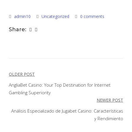
admin10
Uncategorized
0 comments
Share:
POST
OLDER POST
NAVIGATION
AngliaBet Casino: Your Top Destination for Internet
Gambling Superiority
NEWER POST
Análisis Especializado de Jugabet Casino: Características
y Rendimiento