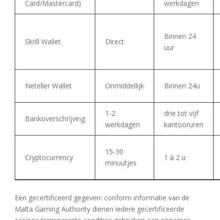
Card/Mastercard)
werkdagen
Binnen 24
Skrill Wallet
Direct
uur
Neteller Wallet
Onmiddellijk
Binnen 24u
1-2
drie tot vijf
Bankoverschrijving
werkdagen
kantooruren
15-30
Cryptocurrency
1 à 2 u
minuutjes
Een gecertificeerd gegeven: conform informatie van de
Malta Gaming Authority dienen iedere gecertificeerde