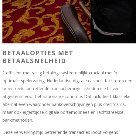
BETAALOPTIES MET
BETAALSNELHEID
1 efficiënt met veilig betalingssysteem blijkt cruciaal met ‘n
optimale spelervaring. Nederlandse digitale casino’s faciliteren een
breed reeks betreffende transactiemogelijkheden die blijven
afgestemd voor het nationale economie. Dat includeert klassieke
alternatieven waaronder bankoverschrijvingen plus creditcards,
maar ook eigentijdse digitale portemonnees en rechtstreekse
bankmethoden.
Deze verwerkingstijd betreffende transacties loopt volgens