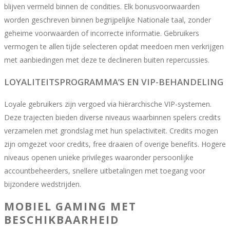
blijven vermeld binnen de condities. Elk bonusvoorwaarden
worden geschreven binnen begrijpelijke Nationale taal, zonder
geheime voorwaarden of incorrecte informatie. Gebruikers
vermogen te allen tijde selecteren opdat meedoen men verkrijgen
met aanbiedingen met deze te declineren buiten repercussies.
LOYALITEITSPROGRAMMA’S EN VIP-BEHANDELING
Loyale gebruikers zijn vergoed via hiërarchische VIP-systemen.
Deze trajecten bieden diverse niveaus waarbinnen spelers credits
verzamelen met grondslag met hun spelactiviteit. Credits mogen
zijn omgezet voor credits, free draaien of overige benefits. Hogere
niveaus openen unieke privileges waaronder persoonlijke
accountbeheerders, snellere uitbetalingen met toegang voor
bijzondere wedstrijden.
MOBIEL GAMING MET
BESCHIKBAARHEID