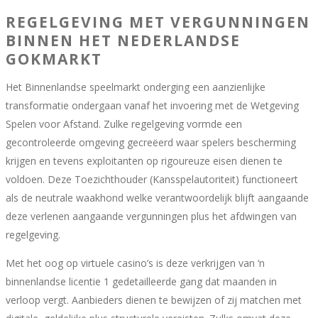
REGELGEVING MET VERGUNNINGEN
BINNEN HET NEDERLANDSE
GOKMARKT
Het Binnenlandse speelmarkt onderging een aanzienlijke
transformatie ondergaan vanaf het invoering met de Wetgeving
Spelen voor Afstand. Zulke regelgeving vormde een
gecontroleerde omgeving gecreëerd waar spelers bescherming
krijgen en tevens exploitanten op rigoureuze eisen dienen te
voldoen. Deze Toezichthouder (Kansspelautoriteit) functioneert
als de neutrale waakhond welke verantwoordelijk blijft aangaande
deze verlenen aangaande vergunningen plus het afdwingen van
regelgeving.
Met het oog op virtuele casino’s is deze verkrijgen van ‘n
binnenlandse licentie 1 gedetailleerde gang dat maanden in
verloop vergt. Aanbieders dienen te bewijzen of zij matchen met