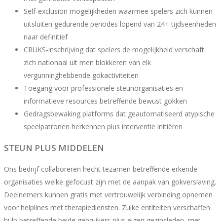
Self-exclusion mogelijkheden waarmee spelers zich kunnen
uitsluiten gedurende periodes lopend van 24+ tijdseenheden
naar definitief
CRUKS-inschrijving dat spelers de mogelijkheid verschaft
zich nationaal uit men blokkeren van elk
vergunninghebbende gokactiviteiten
Toegang voor professionele steunorganisaties en
informatieve resources betreffende bewust gokken
Gedragsbewaking platforms dat geautomatiseerd atypische
speelpatronen herkennen plus interventie initiëren
STEUN PLUS MIDDELEN
Ons bedrijf collaboreren hecht tezamen betreffende erkende
organisaties welke gefocust zijn met de aanpak van gokverslaving.
Deelnemers kunnen gratis met vertrouwelijk verbinding opnemen
voor helplines met therapiediensten. Zulke entiteiten verschaffen
hulp betreffende beide gebruikers plus eigen gezinsleden, met