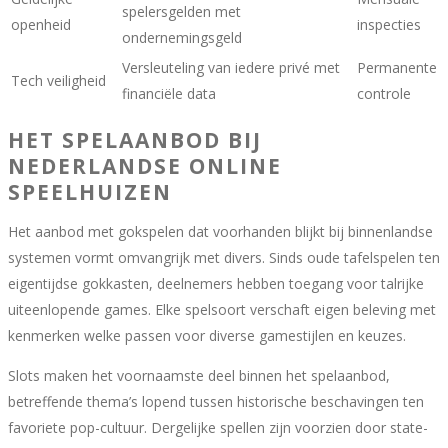
spelersgelden met
openheid
inspecties
ondernemingsgeld
Versleuteling van iedere privé met
Permanente
Tech veiligheid
financiële data
controle
HET SPELAANBOD BIJ
NEDERLANDSE ONLINE
SPEELHUIZEN
Het aanbod met gokspelen dat voorhanden blijkt bij binnenlandse
systemen vormt omvangrijk met divers. Sinds oude tafelspelen ten
eigentijdse gokkasten, deelnemers hebben toegang voor talrijke
uiteenlopende games. Elke spelsoort verschaft eigen beleving met
kenmerken welke passen voor diverse gamestijlen en keuzes.
Slots maken het voornaamste deel binnen het spelaanbod,
betreffende thema’s lopend tussen historische beschavingen ten
favoriete pop-cultuur. Dergelijke spellen zijn voorzien door state-