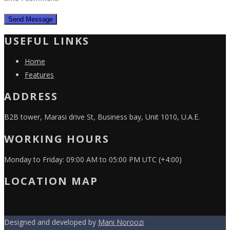
USEFUL LINKS
Home
Features
ADDRESS
B2B tower, Marasi drive St, Business bay, Unit 1010, U.A.E.
WORKING HOURS
Monday to Friday: 09:00 AM to 05:00 PM UTC (+4:00)
LOCATION MAP
Designed and developed by
Mani Noroozi