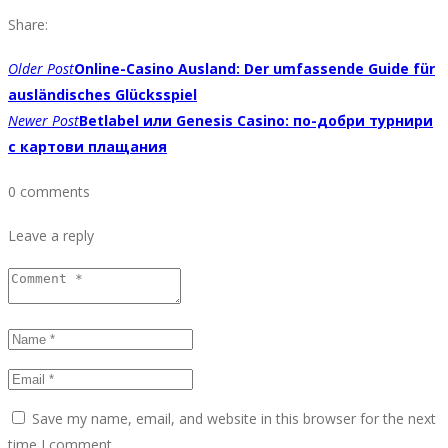
Share:
POST
Older Post
Online-Casino Ausland: Der umfassende Guide für
NAVIGATION
ausländisches Glücksspiel
Newer Post
Betlabel или Genesis Casino: по-добри турнири
с картови плащания
0 comments
Leave a reply
Save my name, email, and website in this browser for the next
time I comment.