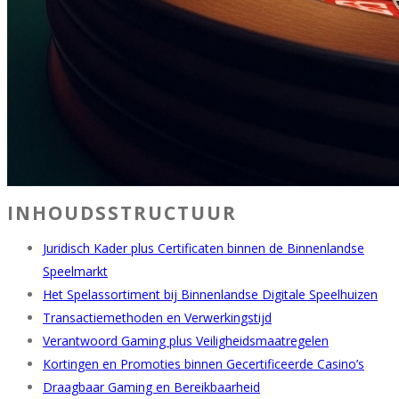
INHOUDSSTRUCTUUR
Juridisch Kader plus Certificaten binnen de Binnenlandse
Speelmarkt
Het Spelassortiment bij Binnenlandse Digitale Speelhuizen
Transactiemethoden en Verwerkingstijd
Verantwoord Gaming plus Veiligheidsmaatregelen
Kortingen en Promoties binnen Gecertificeerde Casino’s
Draagbaar Gaming en Bereikbaarheid