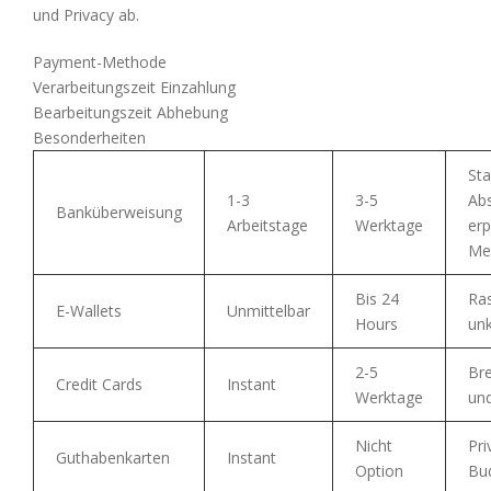
und Privacy ab.
Payment-Methode
Verarbeitungszeit Einzahlung
Bearbeitungszeit Abhebung
Besonderheiten
Sta
1-3
3-5
Abs
Banküberweisung
Arbeitstage
Werktage
erp
Me
Bis 24
Ra
E-Wallets
Unmittelbar
Hours
unk
2-5
Bre
Credit Cards
Instant
Werktage
un
Nicht
Pri
Guthabenkarten
Instant
Option
Bud