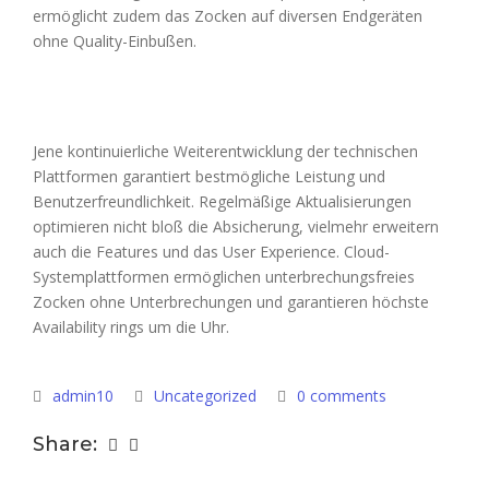
ermöglicht zudem das Zocken auf diversen Endgeräten
ohne Quality-Einbußen.
ZUKUNFTSSICHERE
INFRASTRUCTURE
Jene kontinuierliche Weiterentwicklung der technischen
Plattformen garantiert bestmögliche Leistung und
Benutzerfreundlichkeit. Regelmäßige Aktualisierungen
optimieren nicht bloß die Absicherung, vielmehr erweitern
auch die Features und das User Experience. Cloud-
Systemplattformen ermöglichen unterbrechungsfreies
Zocken ohne Unterbrechungen und garantieren höchste
Availability rings um die Uhr.
admin10
Uncategorized
0 comments
Share: