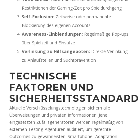
Restriktionen der Gaming-Zeit pro Spieldurchgang
Self-Exclusion:
Zeitweise oder permanente
Blockierung des eigenen Accounts
Awareness-Einblendungen:
Regelmäßige Pop-ups
über Spielzeit und Einsätze
Verlinkung zu Hilfsangeboten:
Direkte Verlinkung
zu Anlaufstellen und Suchtprävention
TECHNISCHE
FAKTOREN UND
SICHERHEITSSTANDARD
Aktuelle Verschlüsselungstechnologien sichern alle
Überweisungen und privaten Informationen. Jene
eingesetzten Zufallsgeneratoren werden regelmäßig von
externen Testing-Agenturen auditiert, um gerechte
Outcomes zu gewährleisten. Smartphone- Adaptation