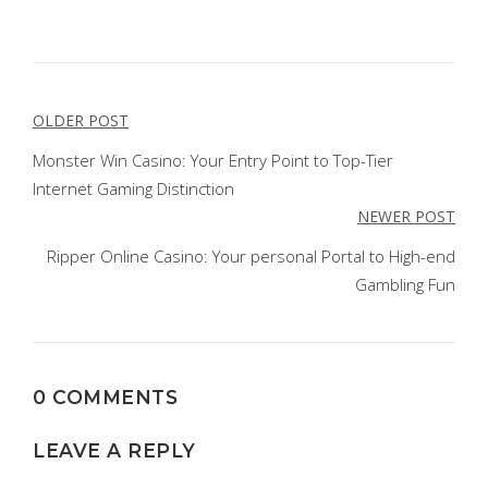
POST
OLDER POST
NAVIGATION
Monster Win Casino: Your Entry Point to Top-Tier
Internet Gaming Distinction
NEWER POST
Ripper Online Casino: Your personal Portal to High-end
Gambling Fun
0 COMMENTS
LEAVE A REPLY