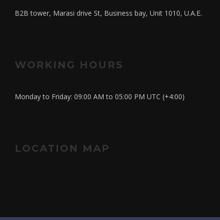
B2B tower, Marasi drive St, Business bay, Unit 1010, U.A.E.
WORKING HOURS
Monday to Friday: 09:00 AM to 05:00 PM UTC (+4:00)
LOCATION MAP