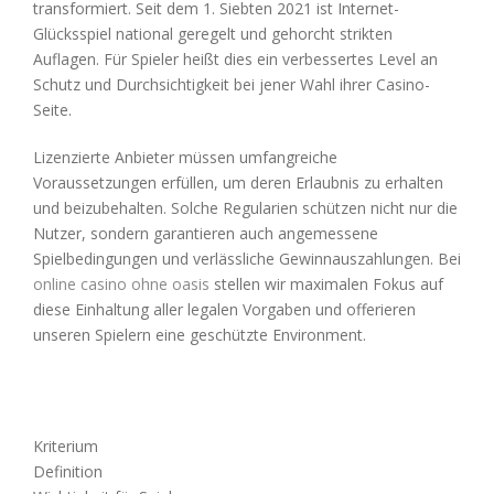
transformiert. Seit dem 1. Siebten 2021 ist Internet-
Glücksspiel national geregelt und gehorcht strikten
Auflagen. Für Spieler heißt dies ein verbessertes Level an
Schutz und Durchsichtigkeit bei jener Wahl ihrer Casino-
Seite.
Lizenzierte Anbieter müssen umfangreiche
Voraussetzungen erfüllen, um deren Erlaubnis zu erhalten
und beizubehalten. Solche Regularien schützen nicht nur die
Nutzer, sondern garantieren auch angemessene
Spielbedingungen und verlässliche Gewinnauszahlungen. Bei
online casino ohne oasis
stellen wir maximalen Fokus auf
diese Einhaltung aller legalen Vorgaben und offerieren
unseren Spielern eine geschützte Environment.
ESSENZIELLE KRITERIEN FÜR
SOLIDE SEITEN
Kriterium
Definition