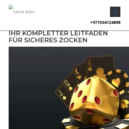
+971504124898
ONLINE CASINO DEUTSCHLAND:
IHR KOMPLETTER LEITFADEN
FÜR SICHERES ZOCKEN