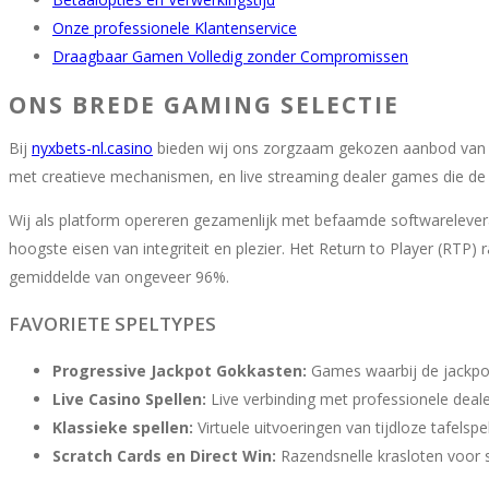
Onze professionele Klantenservice
Draagbaar Gamen Volledig zonder Compromissen
ONS BREDE GAMING SELECTIE
Bij
nyxbets-nl.casino
bieden wij ons zorgzaam gekozen aanbod van ru
met creatieve mechanismen, en live streaming dealer games die de a
Wij als platform opereren gezamenlijk met befaamde softwarelever
hoogste eisen van integriteit en plezier. Het Return to Player (RTP
gemiddelde van ongeveer 96%.
FAVORIETE SPELTYPES
Progressive Jackpot Gokkasten:
Games waarbij de jackpot 
Live Casino Spellen:
Live verbinding met professionele dealer
Klassieke spellen:
Virtuele uitvoeringen van tijdloze tafelspe
Scratch Cards en Direct Win:
Razendsnelle krasloten voor s