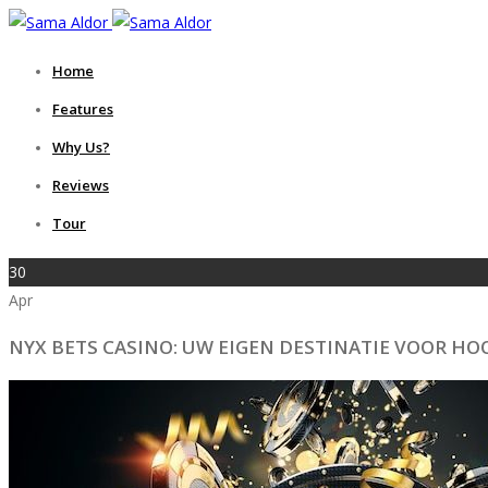
Home
Features
Why Us?
Reviews
Tour
30
Apr
NYX BETS CASINO: UW EIGEN DESTINATIE VOOR 