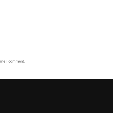
time I comment.