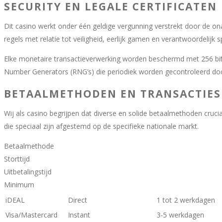
SECURITY EN LEGALE CERTIFICATEN
Dit casino werkt onder één geldige vergunning verstrekt door de ona
regels met relatie tot veiligheid, eerlijk gamen en verantwoordelijk s
Elke monetaire transactieverwerking worden beschermd met 256 bit 
Number Generators (RNG’s) die periodiek worden gecontroleerd door
BETAALMETHODEN EN TRANSACTIES
Wij als casino begrijpen dat diverse en solide betaalmethoden cru
die speciaal zijn afgestemd op de specifieke nationale markt.
Betaalmethode
Storttijd
Uitbetalingstijd
Minimum
iDEAL
Direct
1 tot 2 werkdagen
Visa/Mastercard
Instant
3-5 werkdagen