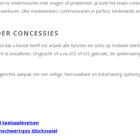
 te ondersteunen met vragen of problemen. Je kunt het team contact
nen werkuren. Elke medewerkers communiceren in perfect Nederlands en 
ER CONCESSIES
odat u bereik heeft tot vrijwel alle functies en slots op mobiele tel
 te installeren. Ongeacht of u nu iOS of iOS gebruikt, de spelervaring
gerichte aanpak om een veilige, betrouwbare en entertaining spelomg
l Spelupplevelsen
 hochwertiges Glücksspiel