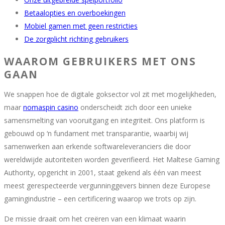
Betaalopties en overboekingen
Mobiel gamen met geen restricties
De zorgplicht richting gebruikers
WAAROM GEBRUIKERS MET ONS
GAAN
We snappen hoe de digitale goksector vol zit met mogelijkheden,
maar
nomaspin casino
onderscheidt zich door een unieke
samensmelting van vooruitgang en integriteit. Ons platform is
gebouwd op ‘n fundament met transparantie, waarbij wij
samenwerken aan erkende softwareleveranciers die door
wereldwijde autoriteiten worden geverifieerd. Het Maltese Gaming
Authority, opgericht in 2001, staat gekend als één van meest
meest gerespecteerde vergunninggevers binnen deze Europese
gamingindustrie – een certificering waarop we trots op zijn.
De missie draait om het creëren van een klimaat waarin