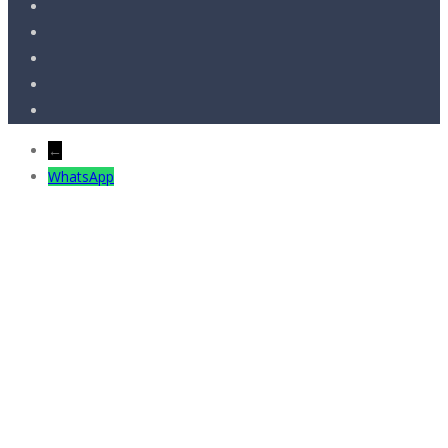
←
WhatsApp