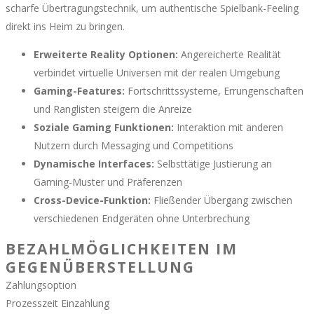
scharfe Übertragungstechnik, um authentische Spielbank-Feeling
direkt ins Heim zu bringen.
Erweiterte Reality Optionen:
Angereicherte Realität
verbindet virtuelle Universen mit der realen Umgebung
Gaming-Features:
Fortschrittssysteme, Errungenschaften
und Ranglisten steigern die Anreize
Soziale Gaming Funktionen:
Interaktion mit anderen
Nutzern durch Messaging und Competitions
Dynamische Interfaces:
Selbsttätige Justierung an
Gaming-Muster und Präferenzen
Cross-Device-Funktion:
Fließender Übergang zwischen
verschiedenen Endgeräten ohne Unterbrechung
BEZAHLMÖGLICHKEITEN IM
GEGENÜBERSTELLUNG
Zahlungsoption
Prozesszeit Einzahlung