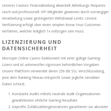
Unseres Casinos Finanzabteilung abwickelt Abhebungs-Requests
rasch und professionell. VIP-Mitglieder gewinnen durch vorrangiger
Verarbeitung sowie gesteigerten Withdrawal-Limits. Unsere
Verifizierung erfolgt über einen simplen Know-Your-Customer-
Verfahren, welcher lediglich 1x vollzogen sein muss.
LIZENZIERUNG UND
DATENSICHERHEIT
Morospin Online Casino funktioniert mit einer gültige Gaming-
Lizenz und ist unterworfen rigorosen behördlichen Vorgaben.
Unsere Plattform verwendet deren 256-Bit SSL Verschlüsselung,
jene dem Banking-Niveau entspricht sowie jegliche sensiblen
Daten schützt.
Konstante Audits mittels neutrale Audit-Organisationen
gewährleisten ehrliche Gaming-Resultate
Geprüfte Zufallszahlengeneratoren garantieren zur absolute