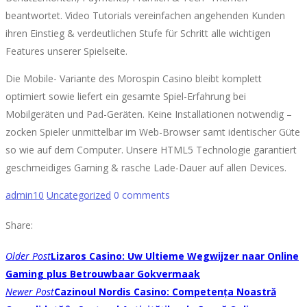
beantwortet. Video Tutorials vereinfachen angehenden Kunden
ihren Einstieg & verdeutlichen Stufe für Schritt alle wichtigen
Features unserer Spielseite.
Die Mobile- Variante des Morospin Casino bleibt komplett
optimiert sowie liefert ein gesamte Spiel-Erfahrung bei
Mobilgeräten und Pad-Geräten. Keine Installationen notwendig –
zocken Spieler unmittelbar im Web-Browser samt identischer Güte
so wie auf dem Computer. Unsere HTML5 Technologie garantiert
geschmeidiges Gaming & rasche Lade-Dauer auf allen Devices.
admin10
Uncategorized
0 comments
Share:
POST
Older Post
Lizaros Casino: Uw Ultieme Wegwijzer naar Online
NAVIGATION
Gaming plus Betrouwbaar Gokvermaak
Newer Post
Cazinoul Nordis Casino: Competența Noastră