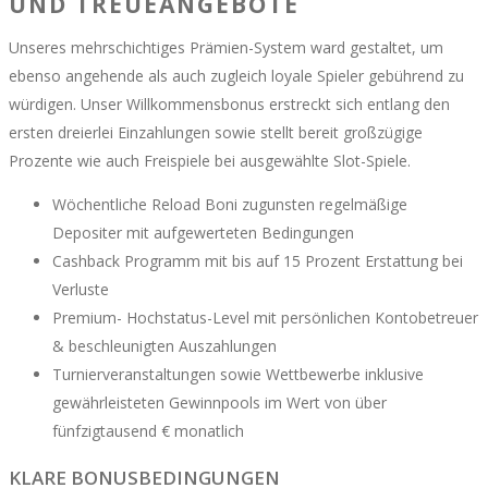
UND TREUEANGEBOTE
Unseres mehrschichtiges Prämien-System ward gestaltet, um
ebenso angehende als auch zugleich loyale Spieler gebührend zu
würdigen. Unser Willkommensbonus erstreckt sich entlang den
ersten dreierlei Einzahlungen sowie stellt bereit großzügige
Prozente wie auch Freispiele bei ausgewählte Slot-Spiele.
Wöchentliche Reload Boni zugunsten regelmäßige
Depositer mit aufgewerteten Bedingungen
Cashback Programm mit bis auf 15 Prozent Erstattung bei
Verluste
Premium- Hochstatus-Level mit persönlichen Kontobetreuer
& beschleunigten Auszahlungen
Turnierveranstaltungen sowie Wettbewerbe inklusive
gewährleisteten Gewinnpools im Wert von über
fünfzigtausend € monatlich
KLARE BONUSBEDINGUNGEN