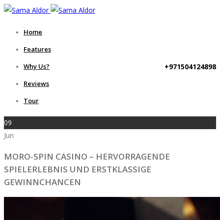
Home
Features
+971504124898
Why Us?
Reviews
Tour
09
Jun
MORO-SPIN CASINO – HERVORRAGENDE
SPIELERLEBNIS UND ERSTKLASSIGE
GEWINNCHANCEN