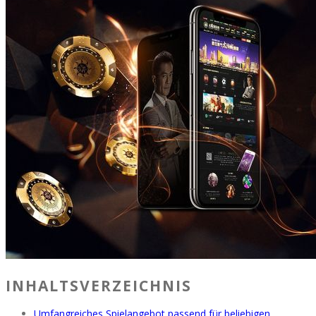
INHALTSVERZEICHNIS
Umfangreiches Spielangebot passend für beliebigen