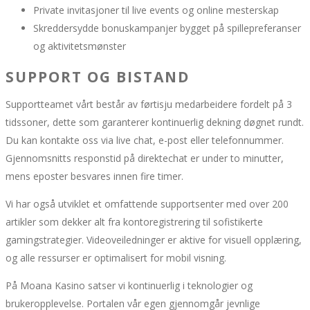
Private invitasjoner til live events og online mesterskap
Skreddersydde bonuskampanjer bygget på spillepreferanser
og aktivitetsmønster
SUPPORT OG BISTAND
Supportteamet vårt består av førtisju medarbeidere fordelt på 3
tidssoner, dette som garanterer kontinuerlig dekning døgnet rundt.
Du kan kontakte oss via live chat, e-post eller telefonnummer.
Gjennomsnitts responstid på direktechat er under to minutter,
mens eposter besvares innen fire timer.
Vi har også utviklet et omfattende supportsenter med over 200
artikler som dekker alt fra kontoregistrering til sofistikerte
gamingstrategier. Videoveiledninger er aktive for visuell opplæring,
og alle ressurser er optimalisert for mobil visning.
På Moana Kasino satser vi kontinuerlig i teknologier og
brukeropplevelse. Portalen vår egen gjennomgår jevnlige