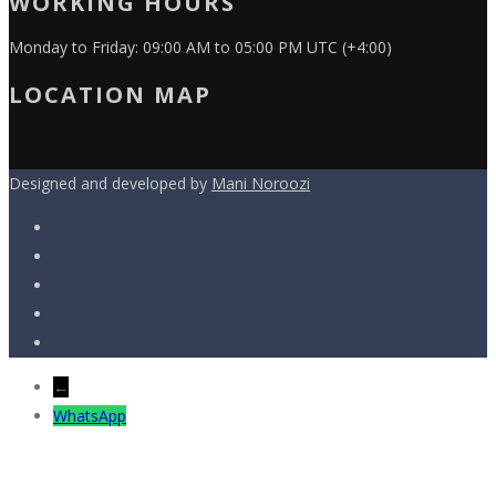
WORKING HOURS
Monday to Friday: 09:00 AM to 05:00 PM UTC (+4:00)
LOCATION MAP
Designed and developed by
Mani Noroozi
←
WhatsApp