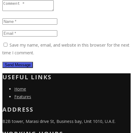
Save my name, email, and website in this browser for the next
time I comment.
USEFUL LINKS
Home
Features
ADDRESS
B2B tower, Marasi drive St, Business bay, Unit 1010, U.A.E.