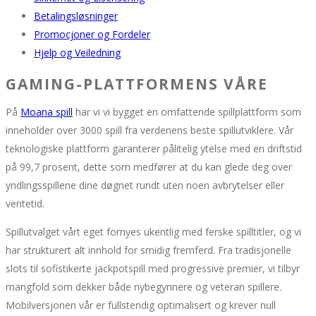
Betalingsløsninger
Promocjoner og Fordeler
Hjelp og Veiledning
GAMING-PLATTFORMENS VÅRE
På
Moana spill
har vi vi bygget en omfattende spillplattform som
inneholder over 3000 spill fra verdenens beste spillutviklere. Vår
teknologiske plattform garanterer pålitelig ytelse med en driftstid
på 99,7 prosent, dette som medfører at du kan glede deg over
yndlingsspillene dine døgnet rundt uten noen avbrytelser eller
ventetid.
Spillutvalget vårt eget fornyes ukentlig med ferske spilltitler, og vi
har strukturert alt innhold for smidig fremferd. Fra tradisjonelle
slots til sofistikerte jackpotspill med progressive premier, vi tilbyr
mangfold som dekker både nybegynnere og veteran spillere.
Mobilversjonen vår er fullstendig optimalisert og krever null