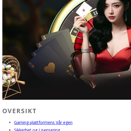
OVERSIKT
Gaming-plattformens Vår egen
Sikkerhet og Lisensering