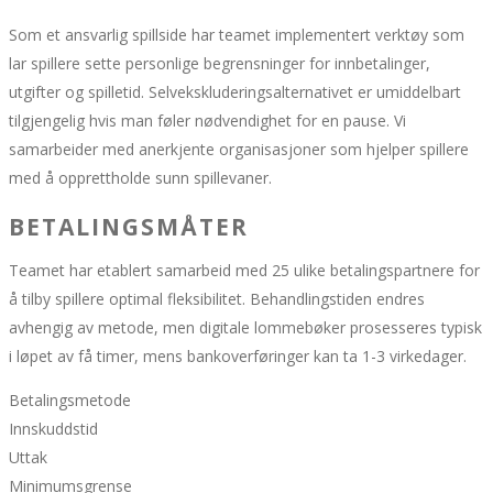
Som et ansvarlig spillside har teamet implementert verktøy som
lar spillere sette personlige begrensninger for innbetalinger,
utgifter og spilletid. Selvekskluderingsalternativet er umiddelbart
tilgjengelig hvis man føler nødvendighet for en pause. Vi
samarbeider med anerkjente organisasjoner som hjelper spillere
med å opprettholde sunn spillevaner.
BETALINGSMÅTER
Teamet har etablert samarbeid med 25 ulike betalingspartnere for
å tilby spillere optimal fleksibilitet. Behandlingstiden endres
avhengig av metode, men digitale lommebøker prosesseres typisk
i løpet av få timer, mens bankoverføringer kan ta 1-3 virkedager.
Betalingsmetode
Innskuddstid
Uttak
Minimumsgrense