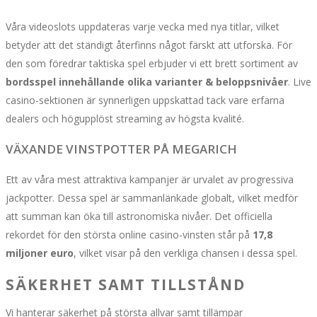
Våra videoslots uppdateras varje vecka med nya titlar, vilket
betyder att det ständigt återfinns något färskt att utforska. För
den som föredrar taktiska spel erbjuder vi ett brett sortiment av
bordsspel innehållande olika varianter & beloppsnivåer
. Live
casino-sektionen är synnerligen uppskattad tack vare erfarna
dealers och högupplöst streaming av högsta kvalité.
VÄXANDE VINSTPOTTER PÅ MEGARICH
Ett av våra mest attraktiva kampanjer är urvalet av progressiva
jackpotter. Dessa spel är sammanlänkade globalt, vilket medför
att summan kan öka till astronomiska nivåer. Det officiella
rekordet för den största online casino-vinsten står på
17,8
miljoner euro
, vilket visar på den verkliga chansen i dessa spel.
SÄKERHET SAMT TILLSTÅND
Vi hanterar säkerhet på största allvar samt tillämpar