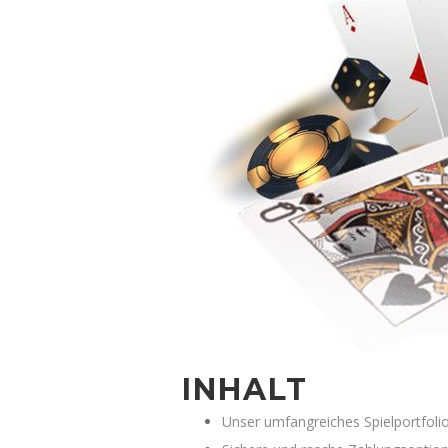
INHALT
Unser umfangreiches Spielportfoli