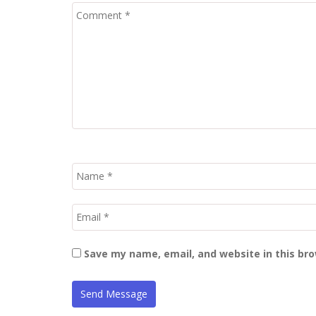
Save my name, email, and website in this br