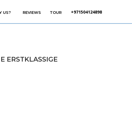
+971504124898
Y US?
REVIEWS
TOUR
E ERSTKLASSIGE