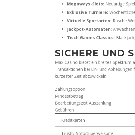
Megaways-Slots:
Neuartige Spie
Exklusive Turniere:
Wöchentliche
Virtuelle Sportarten:
Rasche Wett
Jackpot-Automaten:
Anwachsend
Tisch Games Classics:
Blackjack,
SICHERE UND 
Max Casino bietet ein breites Spektrum 
Transaktionen bei Ein- und Abhebungen f
kürzester Zeit abzuwickeln.
Zahlungsoption
Mindestbetrag
Bearbeitungszeit Auszahlung
Gebühren
Kreditkarten
Trustly-Sofortüberweisung