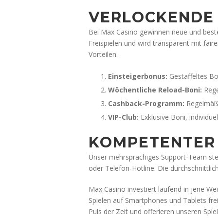
VERLOCKENDE 
Bei Max Casino gewinnen neue und best
Freispielen und wird transparent mit f
Vorteilen.
Einsteigerbonus:
Gestaffeltes Bo
Wöchentliche Reload-Boni:
Rege
Cashback-Programm:
Regelmäßi
VIP-Club:
Exklusive Boni, individu
KOMPETENTER 
Unser mehrsprachiges Support-Team steht
oder Telefon-Hotline. Die durchschnittli
Max Casino investiert laufend in jene We
Spielen auf Smartphones und Tablets fre
Puls der Zeit und offerieren unseren Sp