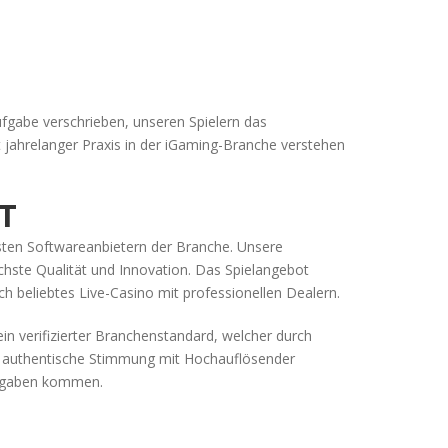
ufgabe verschrieben, unseren Spielern das
it jahrelanger Praxis in der iGaming-Branche verstehen
T
sten Softwareanbietern der Branche. Unsere
hste Qualität und Innovation. Das Spielangebot
h beliebtes Live-Casino mit professionellen Dealern.
n verifizierter Branchenstandard, welcher durch
et authentische Stimmung mit Hochauflösender
Ausgaben kommen.