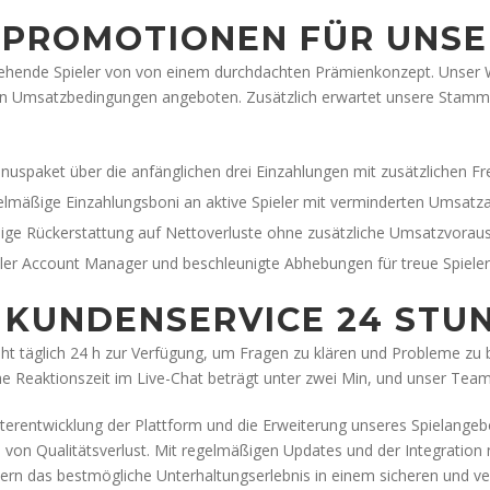
PROMOTIONEN FÜR UNSE
ehende Spieler von von einem durchdachten Prämienkonzept. Unser
airen Umsatzbedingungen angeboten. Zusätzlich erwartet unsere Stam
nuspaket über die anfänglichen drei Einzahlungen mit zusätzlichen Fre
lmäßige Einzahlungsboni an aktive Spieler mit verminderten Umsatz
ge Rückerstattung auf Nettoverluste ohne zusätzliche Umsatzvorau
eller Account Manager und beschleunigte Abhebungen für treue Spieler
KUNDENSERVICE 24 STUN
 täglich 24 h zur Verfügung, um Fragen zu klären und Probleme zu be
che Reaktionszeit im Live-Chat beträgt unter zwei Min, und unser Team 
iterentwicklung der Plattform und die Erweiterung unseres Spielangeb
i von Qualitätsverlust. Mit regelmäßigen Updates und der Integratio
ielern das bestmögliche Unterhaltungserlebnis in einem sicheren und