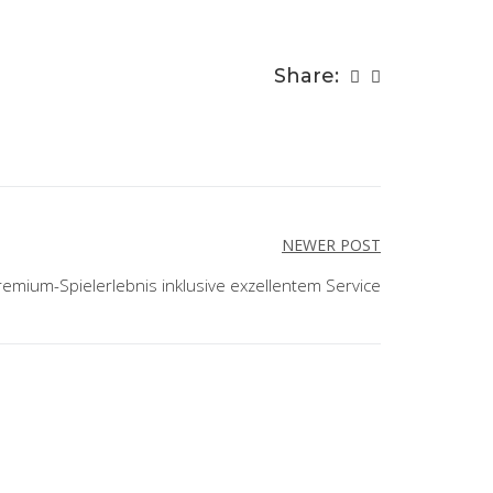
Share:
NEWER POST
emium-Spielerlebnis inklusive exzellentem Service