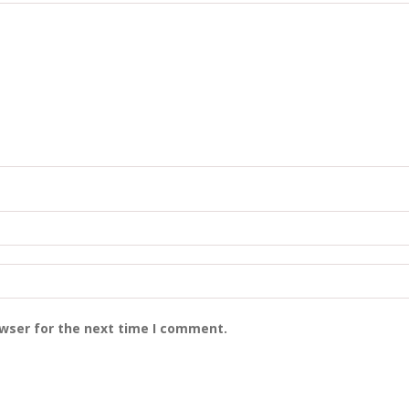
owser for the next time I comment.