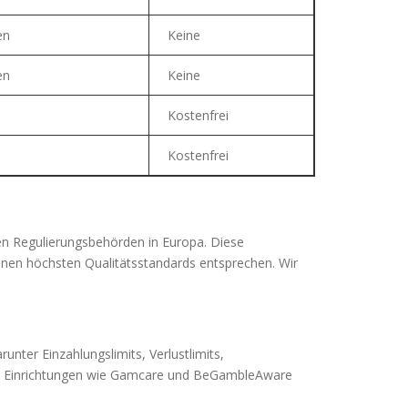
en
Keine
en
Keine
Kostenfrei
Kostenfrei
ten Regulierungsbehörden in Europa. Diese
jenen höchsten Qualitätsstandards entsprechen. Wir
unter Einzahlungslimits, Verlustlimits,
mit Einrichtungen wie Gamcare und BeGambleAware