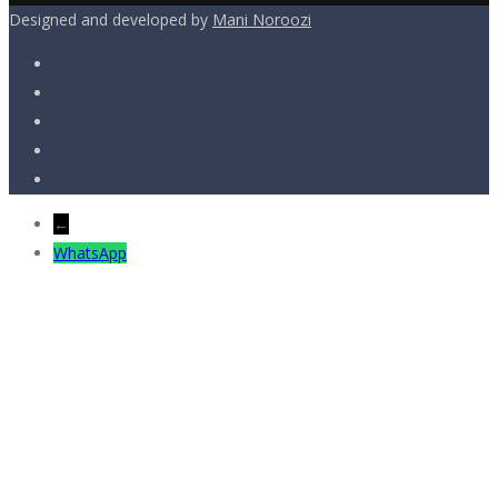
Designed and developed by
Mani Noroozi
←
WhatsApp