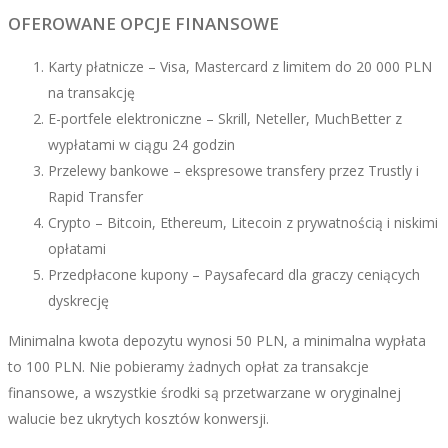
OFEROWANE OPCJE FINANSOWE
Karty płatnicze – Visa, Mastercard z limitem do 20 000 PLN
na transakcję
E-portfele elektroniczne – Skrill, Neteller, MuchBetter z
wypłatami w ciągu 24 godzin
Przelewy bankowe – ekspresowe transfery przez Trustly i
Rapid Transfer
Crypto – Bitcoin, Ethereum, Litecoin z prywatnością i niskimi
opłatami
Przedpłacone kupony – Paysafecard dla graczy ceniących
dyskrecję
Minimalna kwota depozytu wynosi 50 PLN, a minimalna wypłata
to 100 PLN. Nie pobieramy żadnych opłat za transakcje
finansowe, a wszystkie środki są przetwarzane w oryginalnej
walucie bez ukrytych kosztów konwersji.