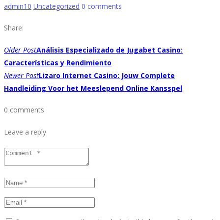
admin10
Uncategorized
0 comments
Share:
POST
Older Post
Análisis Especializado de Jugabet Casino:
NAVIGATION
Características y Rendimiento
Newer Post
Lizaro Internet Casino: Jouw Complete
Handleiding Voor het Meeslepend Online Kansspel
0 comments
Leave a reply