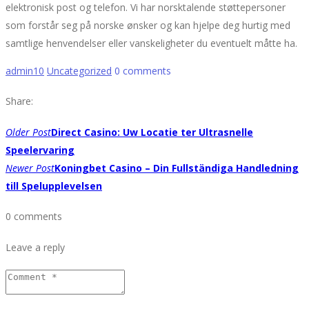
elektronisk post og telefon. Vi har norsktalende støttepersoner
som forstår seg på norske ønsker og kan hjelpe deg hurtig med
samtlige henvendelser eller vanskeligheter du eventuelt måtte ha.
admin10
Uncategorized
0 comments
Share:
POST
Older Post
Direct Casino: Uw Locatie ter Ultrasnelle
NAVIGATION
Speelervaring
Newer Post
Koningbet Casino – Din Fullständiga Handledning
till Spelupplevelsen
0 comments
Leave a reply