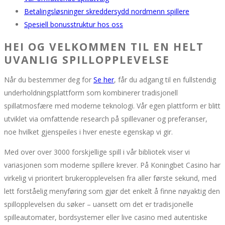
Betalingsløsninger skreddersydd nordmenn spillere
Spesiell bonusstruktur hos oss
HEI OG VELKOMMEN TIL EN HELT
UVANLIG SPILLOPPLEVELSE
Når du bestemmer deg for
Se her
, får du adgang til en fullstendig
underholdningsplattform som kombinerer tradisjonell
spillatmosfære med moderne teknologi. Vår egen plattform er blitt
utviklet via omfattende research på spillevaner og preferanser,
noe hvilket gjenspeiles i hver eneste egenskap vi gir.
Med over over 3000 forskjellige spill i vår bibliotek viser vi
variasjonen som moderne spillere krever. På Koningbet Casino har
virkelig vi prioritert brukeropplevelsen fra aller første sekund, med
lett forståelig menyføring som gjør det enkelt å finne nøyaktig den
spillopplevelsen du søker – uansett om det er tradisjonelle
spilleautomater, bordsystemer eller live casino med autentiske