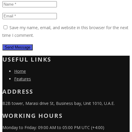
Save my name, email, and website in this browser for the next
time I comment.
USEFUL LINKS
Home
Features
ADDRESS
B2B tower, Marasi drive St, Business bay, Unit 1010, U.A.E.
WORKING HOURS
Monday to Friday: 09:00 AM to 05:00 PM UTC (+4:00)