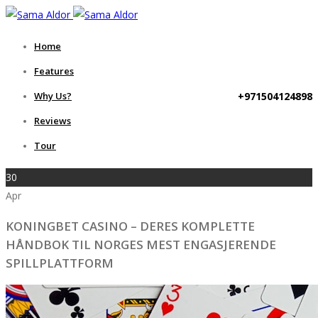
Home
Features
+971504124898
Why Us?
Reviews
Tour
30
Apr
KONINGBET CASINO – DERES KOMPLETTE
HÅNDBOK TIL NORGES MEST ENGASJERENDE
SPILLPLATTFORM