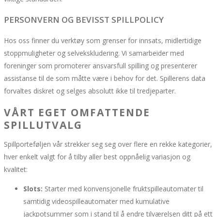
PERSONVERN OG BEVISST SPILLPOLICY
Hos oss finner du verktøy som grenser for innsats, midlertidige
stoppmuligheter og selvekskludering. Vi samarbeider med
foreninger som promoterer ansvarsfull spilling og presenterer
assistanse til de som måtte være i behov for det. Spillerens data
forvaltes diskret og selges absolutt ikke til tredjeparter.
VÅRT EGET OMFATTENDE
SPILLUTVALG
Spillporteføljen vår strekker seg seg over flere en rekke kategorier,
hver enkelt valgt for å tilby aller best oppnåelig variasjon og
kvalitet:
Slots:
Starter med konvensjonelle fruktspilleautomater til
samtidig videospilleautomater med kumulative
jackpotsummer som i stand til å endre tilværelsen ditt på ett