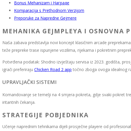
Bonus Mehanizam i Награде
Komparacija s Prethodnom Verzijom
Preporuke za Napredne Gejmere
MEHANIKA GEJMPLEYA I OSNOVNA P
Naša zabava predstavlja novi koncept klasičnim arcade preprekama, 
teže prepreke trase ispunjene vozilima, rijekama i pokretnim prepre
Potvrđena podatak: Shodno izvještaju servisa iz 2023. godišta, prosje
igrači preferiraju
Chicken Road 2 app
točno zboga ovoga idealnog ra
UPRAVLJAČKI SISTEMI
Komandovanje se temelji na 4 smjera pokreta, gdje svaki pokret treba
iritantnih čekanja.
STRATEGIJE POBJEDNIKA
Učenje naprednim tehnikama dijeli prosječne playere od profesional