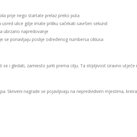
la prije nego startate prelaz preko puta
sred ulice gdje imate priliku sačekati savršen sekund
 za ubrzano napredovanje
e se ponavljaju poslije određenog numbersa ciklusa
se i gledati, zamiesto juriti prema cilju. Ta strpljivost izravno utječe
a. Skriveni nagrade se pojavljivaju na nepredvidivim mjestima, kreira