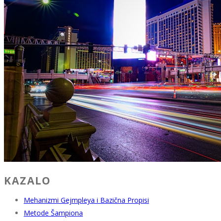
KAZALO
Mehanizmi Gejmpleya i Bazična Propisi
Metode Šampiona