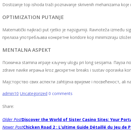
Dostizanje top ishoda traži poznavanje skrivenih mehanizama koje 
OPTIMIZATION PUTANJE
Matematički najkraći put rjetko je najsigurniji. Ravnoteža između sig
прелаза употребљава конкретне koridore koji minimiziraju izlože
MENTALNA ASPEKT
Психичка stamina играјe кључну ulogu pri long sesijama. Пауза п
zdrave navike играња kroz дискретне breaks i sustav oporavka kon
Мајсторство свих аспекти zahtijeva вријеме i посвећеност, ali
admin10
Uncategorized
0 comments
Share:
POST
Older Post
Discover the World of Sister Casino Sites: Your Po
NAVIGATION
Newer Post
Chicken Road 2 : L’ultime Guide Détaillé du Jeu de 