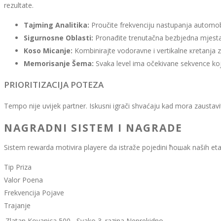
rezultate.
Tajming Analitika:
Proučite frekvenciju nastupanja automobi
Sigurnosne Oblasti:
Pronađite trenutačna bezbjedna mjesta u
Koso Micanje:
Kombinirajte vodoravne i vertikalne кretanja
Memorisanje Šema:
Svaka level ima očekivane sekvence koj
PRIORITIZACIJA POTEZA
Tempo nije uvijek partner. Iskusni igrači shvaćaju kad mora zaustaviti 
NAGRADNI SISTEM I NAGRADE
Sistem rewarda motivira playere da istraže pojedini ћошak naših etap
Tip Priza
Valor Poena
Frekvencija Pojave
Trajanje
Zlatan Kovanica
500
Svako 3. razina
Neprekidno