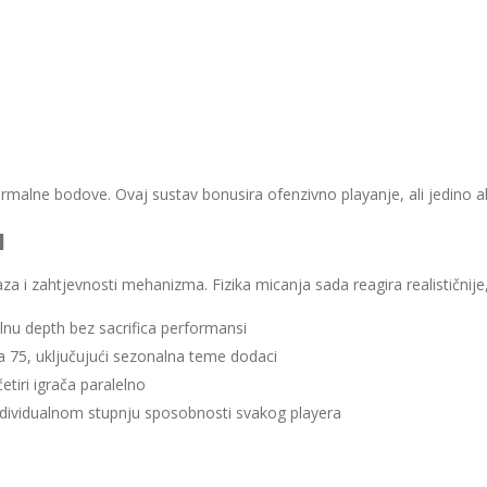
ormalne bodove. Ovaj sustav bonusira ofenzivno playanje, ali jedino 
M
za i zahtjevnosti mehanizma. Fizika micanja sada reagira realističnije
lnu depth bez sacrifica performansi
a 75, uključujući sezonalna teme dodaci
tiri igrača paralelno
individualnom stupnju sposobnosti svakog playera