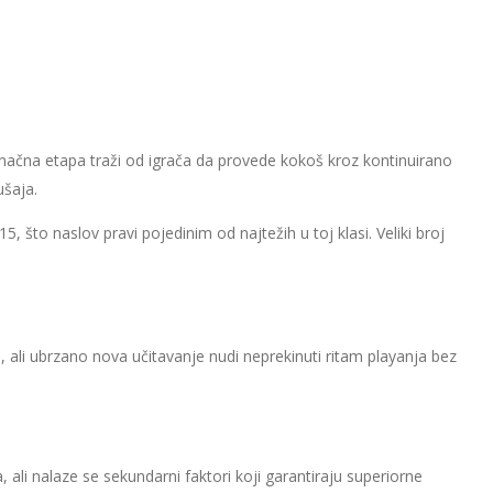
načna etapa traži od igrača da provede kokoš kroz kontinuirano
ušaja.
 što naslov pravi pojedinim od najtežih u toj klasi. Veliki broj
, ali ubrzano nova učitavanje nudi neprekinuti ritam playanja bez
li nalaze se sekundarni faktori koji garantiraju superiorne