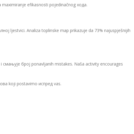
a maximiranje efikasnosti pojedinačnog хода.
лној ljestvici. Analiza toplinske map prikazuje da 73% najuspješnijih
смањује број ponavljanih mistakes. Naša activity encourages
ва koji postavimo испред vas.