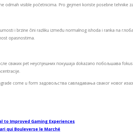
ne odmah visible početnicima. Pro gejmeri koriste posebne tehnike z
urnosti i brzine čini razliku između normalnog ishoda i ranka na глоба
nost opasnostima.
осле сваких pet неуспјешних покушаја dokazano побољшава fokus i 
centracije.
 nagrade come u form задовољства савладавања сваког новог изазо
rtal to Improved Gaming Experiences
Pari qui Bouleverse le Marché