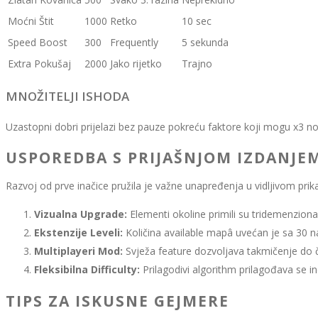
Moćni Štit
1000
Retko
10 sec
Speed Boost
300
Frequently
5 sekunda
Extra Pokušaj
2000
Jako rijetko
Trajno
MNOŽITELJI ISHODA
Uzastopni dobri prijelazi bez pauze pokreću faktore koji mogu x3 n
USPOREDBA S PRIJAŠNJOM IZDANJE
Razvoj od prve inačice pružila je važne unapređenja u vidljivom prika
Vizualna Upgrade:
Elementi okoline primili su tridemenziona
Ekstenzije Leveli:
Količina available mapâ uvećan je sa 30 n
Multiplayeri Mod:
Svježa feature dozvoljava takmičenje do če
Fleksibilna Difficulty:
Prilagodivi algorithm prilagođava se 
TIPS ZA ISKUSNE GEJMERE