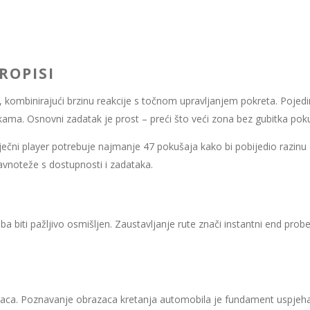
ROPISI
kombinirajući brzinu reakcije s točnom upravljanjem pokreta. Pojedi
kama. Osnovni zadatak je prost – preći što veći zona bez gubitka pok
čni player potrebuje najmanje 47 pokušaja kako bi pobijedio razinu 15,
vnoteže s dostupnosti i zadataka.
 biti pažljivo osmišljen. Zaustavljanje rute znači instantni end probe
aca. Poznavanje obrazaca kretanja automobila je fundament uspjeha, a