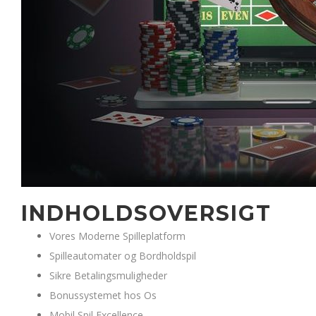
INDHOLDSOVERSIGT
Vores Moderne Spilleplatform
Spilleautomater og Bordholdspil
Sikre Betalingsmuligheder
Bonussystemet hos Os
Mobil Spil Excellence