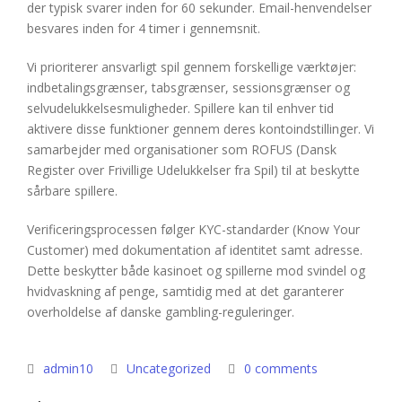
der typisk svarer inden for 60 sekunder. Email-henvendelser
besvares inden for 4 timer i gennemsnit.
Vi prioriterer ansvarligt spil gennem forskellige værktøjer:
indbetalingsgrænser, tabsgrænser, sessionsgrænser og
selvudelukkelsesmuligheder. Spillere kan til enhver tid
aktivere disse funktioner gennem deres kontoindstillinger. Vi
samarbejder med organisationer som ROFUS (Dansk
Register over Frivillige Udelukkelser fra Spil) til at beskytte
sårbare spillere.
Verificeringsprocessen følger KYC-standarder (Know Your
Customer) med dokumentation af identitet samt adresse.
Dette beskytter både kasinoet og spillerne mod svindel og
hvidvaskning af penge, samtidig med at det garanterer
overholdelse af danske gambling-reguleringer.
admin10
Uncategorized
0 comments