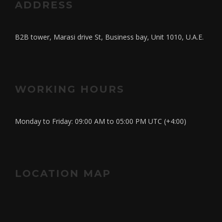
ADDRESS
B2B tower, Marasi drive St, Business bay, Unit 1010, U.A.E.
WORKING HOURS
Monday to Friday: 09:00 AM to 05:00 PM UTC (+4:00)
LOCATION MAP