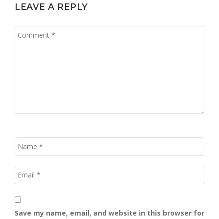
LEAVE A REPLY
Save my name, email, and website in this browser for