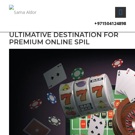
+971504124898
KINGSGAME CASINO – DIT
ULTIMATIVE DESTINATION FOR
PREMIUM ONLINE SPIL