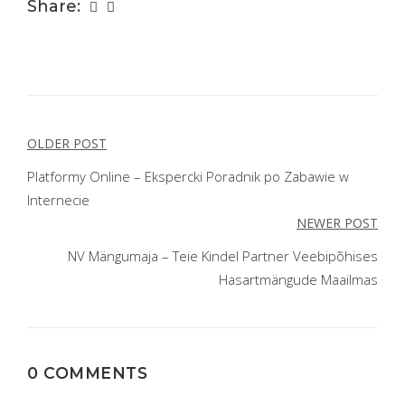
Share:
POST
OLDER POST
NAVIGATION
Platformy Online – Ekspercki Poradnik po Zabawie w
Internecie
NEWER POST
NV Mängumaja – Teie Kindel Partner Veebipõhises
Hasartmängude Maailmas
0 COMMENTS