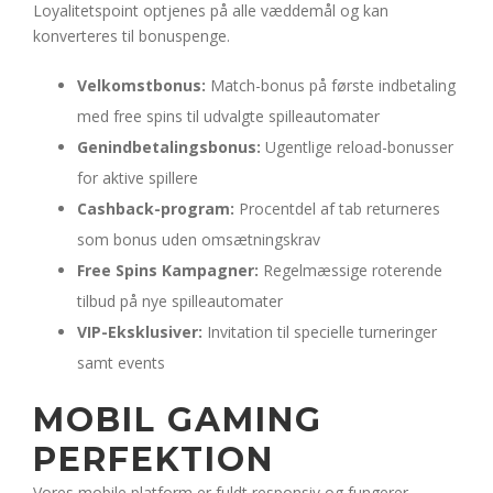
Loyalitetspoint optjenes på alle væddemål og kan
konverteres til bonuspenge.
Velkomstbonus:
Match-bonus på første indbetaling
med free spins til udvalgte spilleautomater
Genindbetalingsbonus:
Ugentlige reload-bonusser
for aktive spillere
Cashback-program:
Procentdel af tab returneres
som bonus uden omsætningskrav
Free Spins Kampagner:
Regelmæssige roterende
tilbud på nye spilleautomater
VIP-Eksklusiver:
Invitation til specielle turneringer
samt events
MOBIL GAMING
PERFEKTION
Vores mobile platform er fuldt responsiv og fungerer