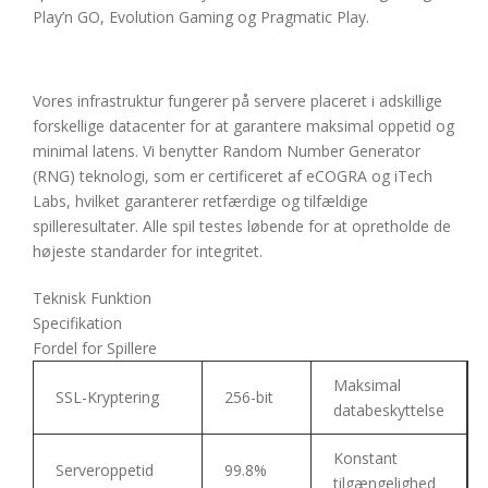
Play’n GO, Evolution Gaming og Pragmatic Play.
TEKNISKE SPECIFIKATIONER
Vores infrastruktur fungerer på servere placeret i adskillige
forskellige datacenter for at garantere maksimal oppetid og
minimal latens. Vi benytter Random Number Generator
(RNG) teknologi, som er certificeret af eCOGRA og iTech
Labs, hvilket garanterer retfærdige og tilfældige
spilleresultater. Alle spil testes løbende for at opretholde de
højeste standarder for integritet.
Teknisk Funktion
Specifikation
Fordel for Spillere
Maksimal
SSL-Kryptering
256-bit
databeskyttelse
Konstant
Serveroppetid
99.8%
tilgængelighed