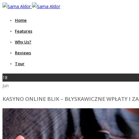
Home
Features
Why Us?
Reviews
Tour
18
Jun
KASYNO ONLINE BLIK – BŁYSKAWICZNE WPŁATY I 