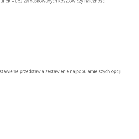
achunek – bez zamaskowanych kosztów czy należności
tawienie przedstawia zestawienie najpopularniejszych opcji: