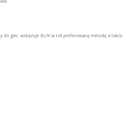
sowe
y do gier, wskazuje BLIK w roli preferowaną metodę a także