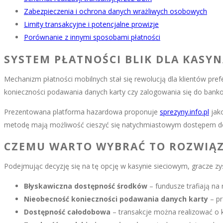
Zabezpieczenia i ochrona danych wrażliwych osobowych
Limity transakcyjne i potencjalne prowizje
Porównanie z innymi sposobami płatności
SYSTEM PŁATNOŚCI BLIK DLA KASY
Mechanizm płatności mobilnych stał się rewolucją dla klientów pr
konieczności podawania danych karty czy zalogowania się do bankow
Prezentowana platforma hazardowa proponuje
sprezyny.info.pl
jako
metodę mają możliwość cieszyć się natychmiastowym dostępem do 
CZEMU WARTO WYBRAĆ TO ROZWIĄZ
Podejmując decyzję się na tę opcję w kasynie sieciowym, gracze zy
Błyskawiczna dostępność środków
– fundusze trafiają na 
Nieobecność konieczności podawania danych karty
– pr
Dostępność całodobowa
– transakcje można realizować o k