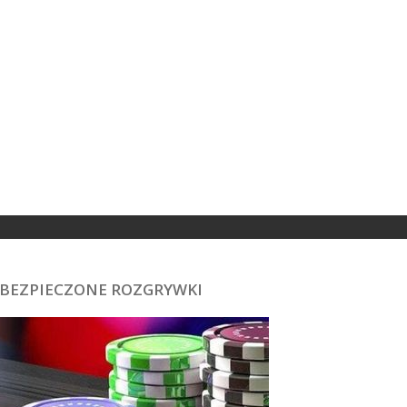
ZABEZPIECZONE ROZGRYWKI