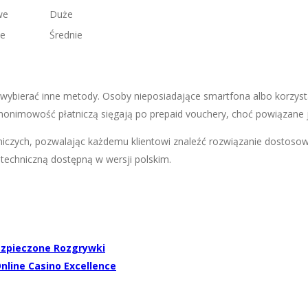
we
Duże
e
Średnie
ą wybierać inne metody. Osoby nieposiadające smartfona albo korzys
 anonimowość płatniczą sięgają po prepaid vouchery, choć powiązane
tniczych, pozwalając każdemu klientowi znaleźć rozwiązanie dostoso
techniczną dostępną w wersji polskim.
ezpieczone Rozgrywki
Online Casino Excellence