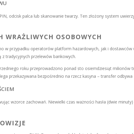
EWU
PIN, odcisk palca lub skanowanie twarzy. Ten złożony system uwierzy
CH WRAŻLIWYCH OSOBOWYCH
no w przypadku operatorów platform hazardowych, jak i dostawców u
 z tradycyjnych przelewów bankowych.
rzedniego roku przeprowadzono ponad sto osiemdziesiąt milionów t
lega przekazywana bezpośrednio na rzecz kasyna – transfer odbywa 
ŚCIEM
wując wzorce zachowań. Niewielki czas ważności hasła (dwie minuty)
ROWIZJE