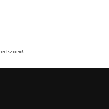
time I comment.