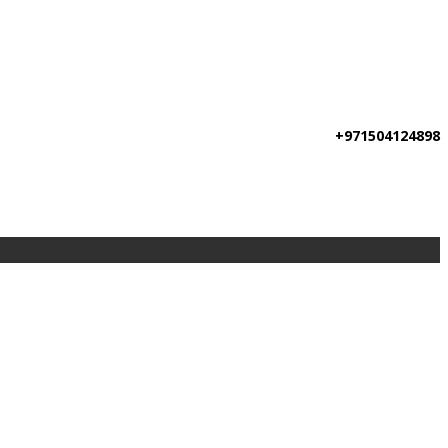
+971504124898