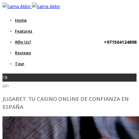
Home
Features
+971504124898
Why Us?
Reviews
Tour
18
Jun
JUGABET: TU CASINO ONLINE DE CONFIANZA EN
ESPAÑA