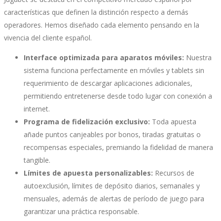
características que definen la distinción respecto a demás
operadores. Hemos diseñado cada elemento pensando en la
vivencia del cliente español.
Interface optimizada para aparatos móviles:
Nuestra
sistema funciona perfectamente en móviles y tablets sin
requerimiento de descargar aplicaciones adicionales,
permitiendo entretenerse desde todo lugar con conexión a
internet.
Programa de fidelización exclusivo:
Toda apuesta
añade puntos canjeables por bonos, tiradas gratuitas o
recompensas especiales, premiando la fidelidad de manera
tangible.
Límites de apuesta personalizables:
Recursos de
autoexclusión, límites de depósito diarios, semanales y
mensuales, además de alertas de período de juego para
garantizar una práctica responsable.