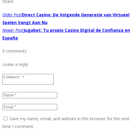
Share:
POST
Older Post
Direct Casino: De Volgende Generatie van Virtueel
NAVIGATION
Spelen Vangt Aan Nu
Newer Post
Jugabet: Tu propio Casino Digital de Confianza en
España
0 comments
Leave a reply
Save my name, email, and website in this browser for the next
time I comment.