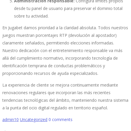
Administración responsable:
Configura límites propios
desde tu panel de usuario para preservar el dominio total
sobre tu actividad.
En Jugabet damos prioridad a la claridad absoluta. Todos nuestros
juegos muestran porcentajes RTP (devolución al apostador)
claramente señalados, permitiendo elecciones informadas.
Nuestro dedicación con el entretenimiento responsable va más
allá del cumplimiento normativo, incorporando tecnología de
identificación temprana de conductas problemáticos y
proporcionando recursos de ayuda especializados.
La experiencia de cliente se mejora continuamente mediante
renovaciones regulares que incorporan las más recientes
tendencias tecnológicas del ámbito, manteniendo nuestra sistema
a la punta del ocio digital regulado en territorio español.
admin10
Uncategorized
0 comments