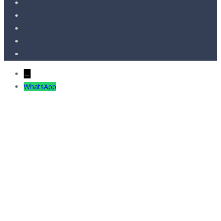
←
WhatsApp