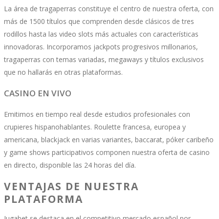
La área de tragaperras constituye el centro de nuestra oferta, con
más de 1500 títulos que comprenden desde clásicos de tres
rodillos hasta las video slots más actuales con características
innovadoras. Incorporamos jackpots progresivos millonarios,
tragaperras con temas variadas, megaways y títulos exclusivos
que no hallarás en otras plataformas.
CASINO EN VIVO
Emitimos en tiempo real desde estudios profesionales con
crupieres hispanohablantes. Roulette francesa, europea y
americana, blackjack en varias variantes, baccarat, póker caribeño
y game shows participativos componen nuestra oferta de casino
en directo, disponible las 24 horas del día.
VENTAJAS DE NUESTRA
PLATAFORMA
Jugabet se destaca en el competitivo mercado español por