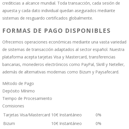
crediticias a alcance mundial. Toda transacción, cada sesión de
apuesta y cada dato individual quedan asegurados mediante
sistemas de resguardo certificados globalmente.
FORMAS DE PAGO DISPONIBLES
Ofrecemos operaciones económicas mediante una vasta variedad
de sistemas de transacción adaptados al sector español. Nuestra
plataforma acepta tarjetas Visa y Mastercard, transferencias
bancarias, monederos electrónicos como PayPal, Skrill y Neteller,
además de alternativas modernas como Bizum y Paysafecard.
Método de Pago
Depósito Mínimo
Tiempo de Procesamiento
Comisiones
Tarjetas Visa/Mastercard
10€
Instantáneo
0%
Bizum
10€
Instantáneo
0%