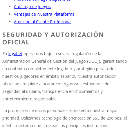
Catálogo de Juegos
Ventajas de Nuestra Plataforma
Atención al Cliente Profesional
SEGURIDAD Y AUTORIZACIÓN
OFICIAL
En
Jugabet
operamos bajo la severa regulación de la
Administración General de Gestión del Juego (DGOJ), garantizando
un contexto completamente legítimo y protegido para todos
nuestros jugadores en ámbito español. Nuestra autorización
oficial nos requiere a acatar con rigurosos estándares de
seguridad al usuario, transparencia en movimientos y
entretenimiento responsable.
La protección de datos personales representa nuestra mayor
prioridad. Utilizamos tecnología de encriptación SSL de 256 bits, el
idéntico sistema que emplean las principales instituciones